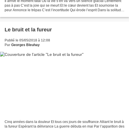
Il arrive le moment fatal Où la vie s’en va Vers un silence glacial Lentement
pas à pas C’est la joie qui se meurt Et le cœur devient las Et sournoise la
peur Annonce le trépas C’est l’incertitude Qui érode l’esprit Dans la solitude
De tous les matins...
Le bruit et la fureur
Publié le 05/05/2018 à 12:08
Par
Georges Bleuhay
Cinq années dans la douleur Et tous ces jours de souffrance Alliant le bruit à
la fureur Espérant la délivrance La guerre débuta en mai Par l’apparition des