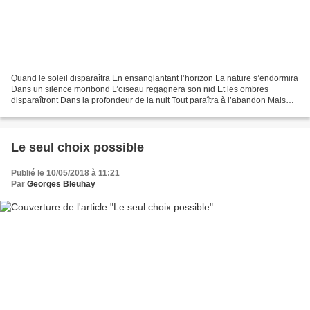
Quand le soleil disparaîtra En ensanglantant l’horizon La nature s’endormira
Dans un silence moribond L’oiseau regagnera son nid Et les ombres
disparaîtront Dans la profondeur de la nuit Tout paraîtra à l’abandon Mais
quand la lune surgira Dans une lumière...
Le seul choix possible
Publié le 10/05/2018 à 11:21
Par
Georges Bleuhay