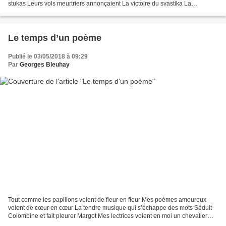
stukas Leurs vols meurtriers annonçaient La victoire du svastika La
campagne dura dix-huit jours...
Le temps d’un poème
Publié le 03/05/2018 à 09:29
Par
Georges Bleuhay
Tout comme les papillons volent de fleur en fleur Mes poèmes amoureux
volent de cœur en cœur La tendre musique qui s’échappe des mots Séduit
Colombine et fait pleurer Margot Mes lectrices voient en moi un chevalier
servant Qui les aime et leur fait le...