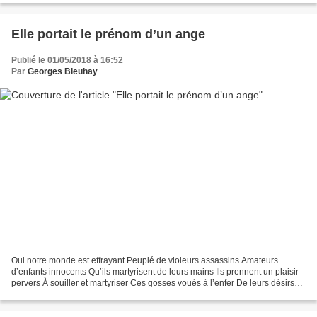
Elle portait le prénom d’un ange
Publié le 01/05/2018 à 16:52
Par
Georges Bleuhay
Oui notre monde est effrayant Peuplé de violeurs assassins Amateurs
d’enfants innocents Qu’ils martyrisent de leurs mains Ils prennent un plaisir
pervers À souiller et martyriser Ces gosses voués à l’enfer De leurs désirs
exacerbés Pauvre petite Angélique...