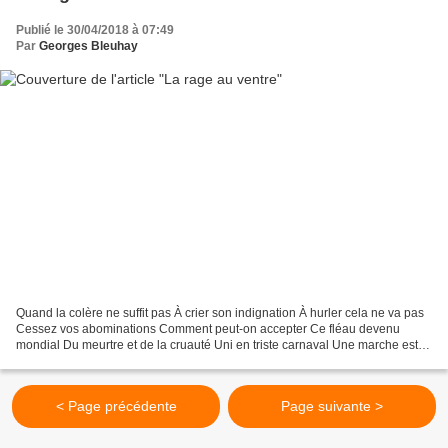
Publié le 30/04/2018 à 07:49
Par
Georges Bleuhay
Quand la colère ne suffit pas À crier son indignation À hurler cela ne va pas
Cessez vos abominations Comment peut-on accepter Ce fléau devenu
mondial Du meurtre et de la cruauté Uni en triste carnaval Une marche est
organisée Pour marquer la réprobation...
< Page précédente
Page suivante >