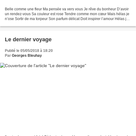
Belle comme une fleur Ma pensée va vers vous Je rêve du bonheur D’avoir
un rendez-vous Sa couleur est rose Tendre comme mon cœur Mais hélas je
n’ose Sortir de ma torpeur Son parfum délicat Doit inspirer l’amour Hélas je
ne peux pas J’hésite chaque jour...
Le dernier voyage
Publié le 05/05/2018 à 18:20
Par
Georges Bleuhay