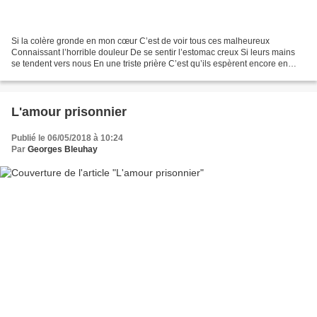
Si la colère gronde en mon cœur C’est de voir tous ces malheureux
Connaissant l’horrible douleur De se sentir l’estomac creux Si leurs mains
se tendent vers nous En une triste prière C’est qu’ils espèrent encore en
nous Pour soulager leur misère Nos gouvernants...
L'amour prisonnier
Publié le 06/05/2018 à 10:24
Par
Georges Bleuhay