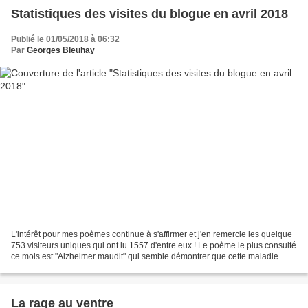
Statistiques des visites du blogue en avril 2018
Publié le 01/05/2018 à 06:32
Par
Georges Bleuhay
L'intérêt pour mes poèmes continue à s'affirmer et j'en remercie les quelque
753 visiteurs uniques qui ont lu 1557 d'entre eux ! Le poème le plus consulté
ce mois est "Alzheimer maudit" qui semble démontrer que cette maladie
horrible touche beaucoup de...
La rage au ventre