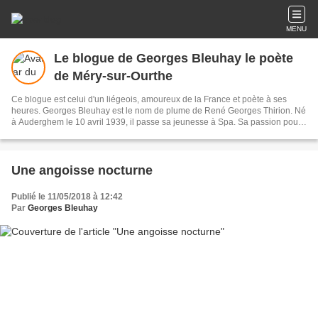
MENU
Le blogue de Georges Bleuhay le poète
de Méry-sur-Ourthe
Ce blogue est celui d'un liégeois, amoureux de la France et poète à ses
heures. Georges Bleuhay est le nom de plume de René Georges Thirion. Né
à Auderghem le 10 avril 1939, il passe sa jeunesse à Spa. Sa passion pour
le français lui fait dévorer tous les grands auteurs. Devenu spécialiste
marketing, il a publié au cours de sa carrière plus de 350 publications
spécialisées. Sa retraite lui permet d’écrire enfin avec son cœur plutôt
qu'avec sa raison. Sa bibliographie: Le cœur fou - Le cœur marigot - Le cœur
Une angoisse nocturne
à vau-l'eau - L'errance poétique - L'âme en révolte - Le miroir brisé - La fin
du chemin - Le crépuscule du poète - L'âme en flamme - Le rêve en tête -
Publié le 11/05/2018 à 12:42
Esneux au fil de l'Ourthe – Quand s’égrène la vie -L'âme sidérée.- Le dernier
Par
Georges Bleuhay
poème - Le dernier mot - 2022 L'année tragique - Le dernier rêve - Au delà
des cieux