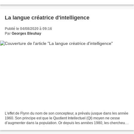
méfiant J’en ai connu des trahisons...
La langue créatrice d'intelligence
Publié le 04/08/2020 à 09:16
Par
Georges Bleuhay
L'effet de Flynn du nom de son concepteur, a prévalu jusque dans les année
1960. Son principe est que le Quotient Intellectuel (QI) moyen ne cesse
d’augmenter dans la population. Or depuis les années 1980, les chercheurs
en sciences cognitives semblent...