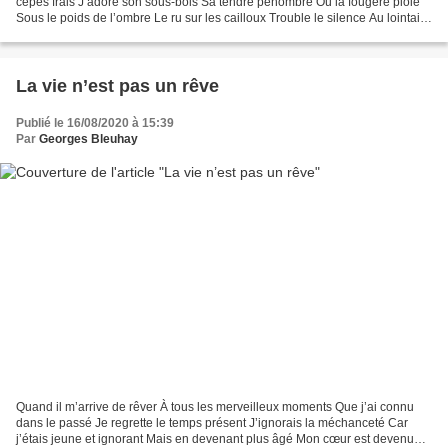
cèpes frais J’adore son sous-bois Sa tendre pénombre Où la fougère ploie
Sous le poids de l’ombre Le ru sur les cailloux Trouble le silence Au lointain
un coucou Marque sa présence...
La vie n’est pas un rêve
Publié le 16/08/2020 à 15:39
Par
Georges Bleuhay
Quand il m’arrive de rêver À tous les merveilleux moments Que j’ai connu
dans le passé Je regrette le temps présent J’ignorais la méchanceté Car
j’étais jeune et ignorant Mais en devenant plus âgé Mon cœur est devenu