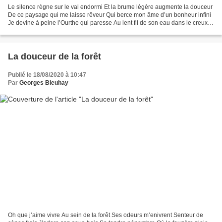
Le silence règne sur le val endormi Et la brume légère augmente la douceur
De ce paysage qui me laisse rêveur Qui berce mon âme d’un bonheur infini
Je devine à peine l’Ourthe qui paresse Au lent fil de son eau dans le creux
du ravin Dans la pâle lueur...
La douceur de la forêt
Publié le 18/08/2020 à 10:47
Par
Georges Bleuhay
Oh que j’aime vivre Au sein de la forêt Ses odeurs m’enivrent Senteur de