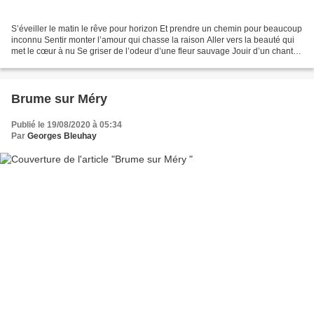
S’éveiller le matin le rêve pour horizon Et prendre un chemin pour beaucoup
inconnu Sentir monter l’amour qui chasse la raison Aller vers la beauté qui
met le cœur à nu Se griser de l’odeur d’une fleur sauvage Jouir d’un chant
d’oiseau qui lance son trille...
Brume sur Méry
Publié le 19/08/2020 à 05:34
Par
Georges Bleuhay