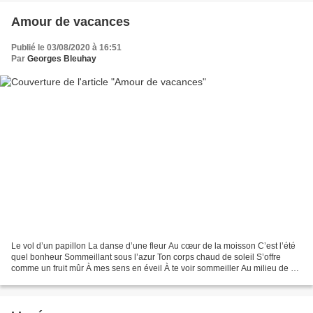
Amour de vacances
Publié le 03/08/2020 à 16:51
Par
Georges Bleuhay
Le vol d’un papillon La danse d’une fleur Au cœur de la moisson C’est l’été
quel bonheur Sommeillant sous l’azur Ton corps chaud de soleil S’offre
comme un fruit mûr À mes sens en éveil À te voir sommeiller Au milieu de ce
champ J’hésite à troubler Ce...