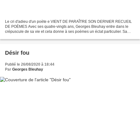
Le cri d'adieu d'un poète e VIENT DE PARAÎTRE SON DERNIER RECUEIL
DE POÈMES Avec ses quatre-vingts ans, Georges Bleuhay entre dans le
crépuscule de sa vie et cela donne à ses poèmes un éclat particulier. Sa
muse devient plus rare, ses nuits plus blanches...
Désir fou
Publié le 26/08/2020 à 18:44
Par
Georges Bleuhay