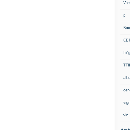
Voe
p
Bac
CE
Liè
TTI
alb
oen
vig
vin