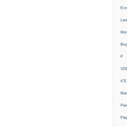
Eco
Lan
Mon
Bio
P
SD
ICE
Mar
Pei
Pàq