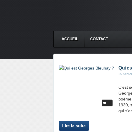
ACCUEIL
CONTACT
Qui es
25 Septe
C’est 
Georges
poèmes
…
1939, s
qui s’a
Lire la suite