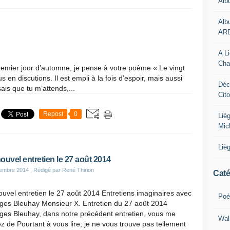
Alb
Alb
AR
A L
Cha
emier jour d’automne, je pense à votre poème « Le vingt
 en discutions. Il est empli à la fois d’espoir, mais aussi
Déc
sais que tu m’attends,...
Cit
Repost
0
Liè
Mic
Liè
ouvel entretien le 27 août 2014
tembre 2014
, Rédigé par René Thirion
Caté
uvel entretien le 27 août 2014 Entretiens imaginaires avec
Poé
ges Bleuhay Monsieur X. Entretien du 27 août 2014
ges Bleuhay, dans notre précédent entretien, vous me
Wal
ez de Pourtant à vous lire, je ne vous trouve pas tellement