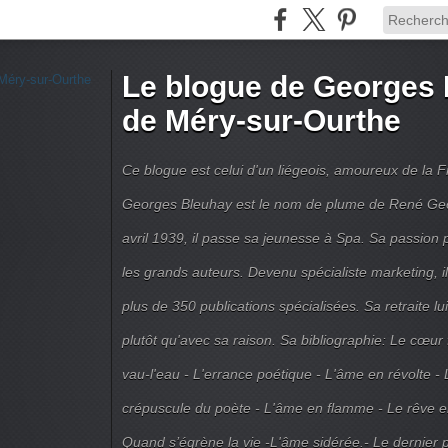
Le blogue de Georges 
de Méry-sur-Ourthe
Ce blogue est celui d'un liégeois, amoureux de la 
Georges Bleuhay est le nom de plume de René Geo
avril 1939, il passe sa jeunesse à Spa. Sa passion po
les grands auteurs. Devenu spécialiste marketing, il
plus de 350 publications spécialisées. Sa retraite l
plutôt qu'avec sa raison. Sa bibliographie: Le cœur
vau-l'eau - L'errance poétique - L'âme en révolte - 
crépuscule du poète - L'âme en flamme - Le rêve en 
Quand s’égrène la vie -L'âme sidérée.- Le dernier 