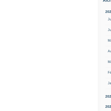
Arch
20
Ju
Ju
M
Av
M
Fé
Ja
20
20