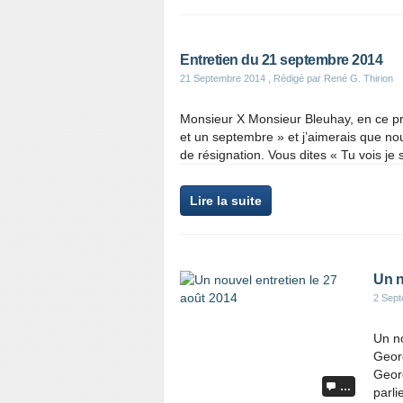
Entretien du 21 septembre 2014
21 Septembre 2014
, Rédigé par René G. Thirion
Monsieur X Monsieur Bleuhay, en ce pr
et un septembre » et j’aimerais que nous
de résignation. Vous dites « Tu vois je 
Lire la suite
Un n
2 Sep
Un no
Geor
Geor
…
parli