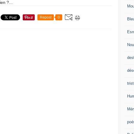
ien ?...
Mou
Repost
0
Ble
Esn
Nou
des
dés
tris
Hum
Mér
poé