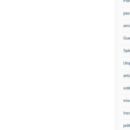
Poli
pas
amo
Gue
Spl
Uto
arti
soli
mis
Ins
poli