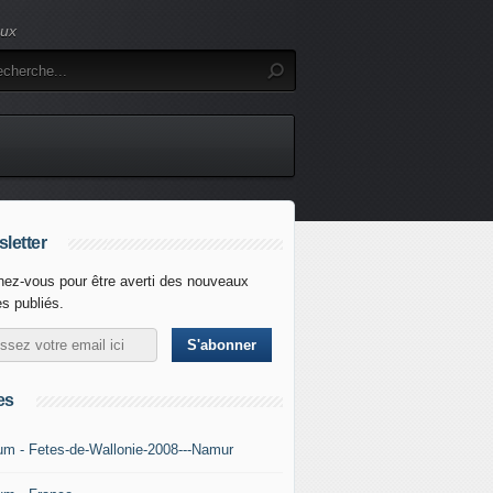
eux
letter
ez-vous pour être averti des nouveaux
es publiés.
es
um - Fetes-de-Wallonie-2008---Namur