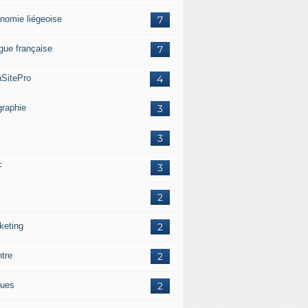
nomie liégeoise
7
gue française
7
SitePro
4
graphie
3
3
F
3
2
keting
2
ntre
2
ues
2