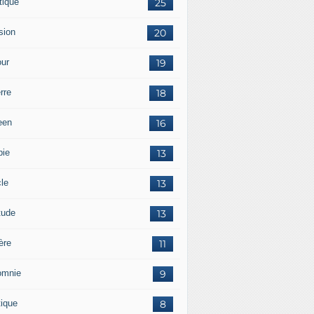
tique
25
sion
20
ur
19
rre
18
een
16
pie
13
cle
13
tude
13
ère
11
omnie
9
tique
8