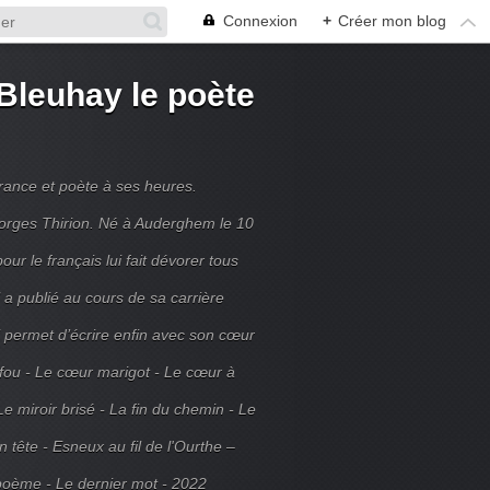
Connexion
+
Créer mon blog
Bleuhay le poète
France et poète à ses heures.
rges Thirion. Né à Auderghem le 10
ur le français lui fait dévorer tous
 a publié au cours de sa carrière
ui permet d’écrire enfin avec son cœur
 fou - Le cœur marigot - Le cœur à
Le miroir brisé - La fin du chemin - Le
tête - Esneux au fil de l'Ourthe –
poème - Le dernier mot - 2022