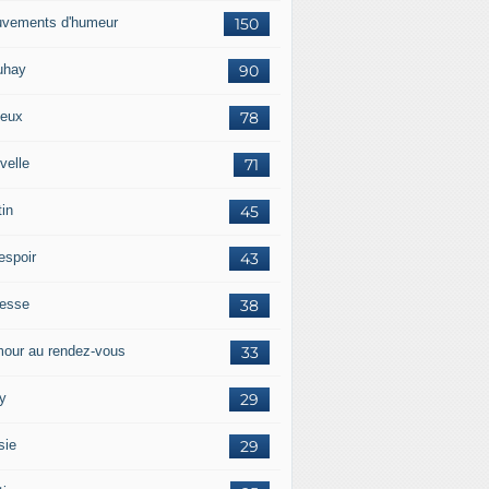
vements d'humeur
150
uhay
90
eux
78
velle
71
tin
45
espoir
43
tesse
38
our au rendez-vous
33
y
29
sie
29