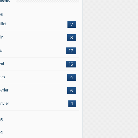
ives
26
illet
7
in
8
ai
17
ril
15
ars
4
vrier
6
nvier
1
25
24