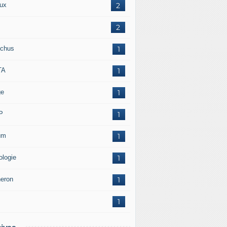
ux
2
2
chus
1
TA
1
ge
1
P
1
um
1
ologie
1
neron
1
1