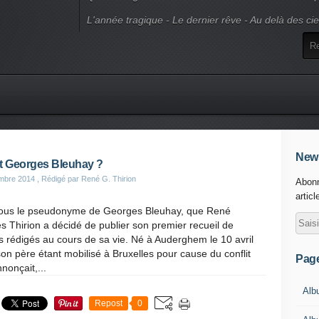
L'année tragique - Le dernier rêve - Au delà des ci
News
t Georges Bleuhay ?
mbre 2014
, Rédigé par René G. Thirion
Abonn
articl
sous le pseudonyme de Georges Bleuhay, que René
 Thirion a décidé de publier son premier recueil de
 rédigés au cours de sa vie. Né à Auderghem le 10 avril
on père étant mobilisé à Bruxelles pour cause du conflit
Pag
nnonçait,...
Alb
Repost
0