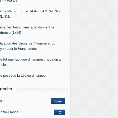
um - France
um - RWF-LIEGE-ET-LA-CHAMPAGNE-
DENNE
iège, les Autrichiens abandonnent la
rtreuse (1794)
laration des Droits de l'Homme et du
oyen pour le Franchimont
ge fut une fabrique d’hommes, nous disait
helet
ge possède la Légion d’honneur
gories
sie
1044
lonie-France
401