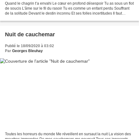
Quand le chagrin t’a envahi Le cœur en profond désespoir Tu as sous un flot
de soucis L’âme sur le fil du rasoir Tu es comme un enfant perdu Souffrant
de la solitude Devant le destin inconnu Et ses folles incertitudes Il faut
chasser cette douleur Dans...
Nuit de cauchemar
Publié le 18/09/2020 à 03:02
Par
Georges Bleuhay
Toutes les horreurs du monde Me réveillent en sursaut la nuit La vision des
meurtres immondes De mes cauchemars me poursuit Tous ces innocents