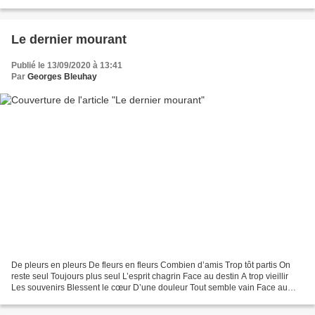
liberté qui rend l’homme...
Le dernier mourant
Publié le 13/09/2020 à 13:41
Par
Georges Bleuhay
De pleurs en pleurs De fleurs en fleurs Combien d’amis Trop tôt partis On
reste seul Toujours plus seul L’esprit chagrin Face au destin A trop vieillir
Les souvenirs Blessent le cœur D’une douleur Tout semble vain Face au
chemin Devenant court De jour...