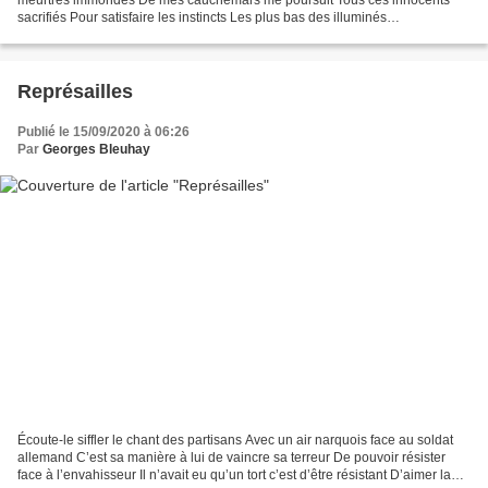
sacrifiés Pour satisfaire les instincts Les plus bas des illuminés
Processionnent dans mon chagrin Au nom d’un...
Représailles
Publié le 15/09/2020 à 06:26
Par
Georges Bleuhay
Écoute-le siffler le chant des partisans Avec un air narquois face au soldat
allemand C’est sa manière à lui de vaincre sa terreur De pouvoir résister
face à l’envahisseur Il n’avait eu qu’un tort c’est d’être résistant D’aimer la