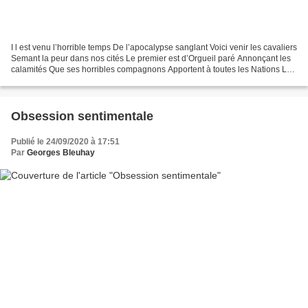
I l est venu l’horrible temps De l’apocalypse sanglant Voici venir les cavaliers
Semant la peur dans nos cités Le premier est d’Orgueil paré Annonçant les
calamités Que ses horribles compagnons Apportent à toutes les Nations Le
second se nomme Guerre...
Obsession sentimentale
Publié le 24/09/2020 à 17:51
Par
Georges Bleuhay