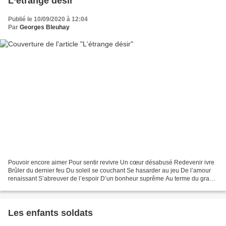
L‘étrange désir
Publié le 10/09/2020 à 12:04
Par
Georges Bleuhay
Pouvoir encore aimer Pour sentir revivre Un cœur désabusé Redevenir ivre
Brûler du dernier feu Du soleil se couchant Se hasarder au jeu De l’amour
renaissant S’abreuver de l’espoir D’un bonheur suprême Au terme du grand
soir Avant l’aube blême C’est l’étrange...
Les enfants soldats