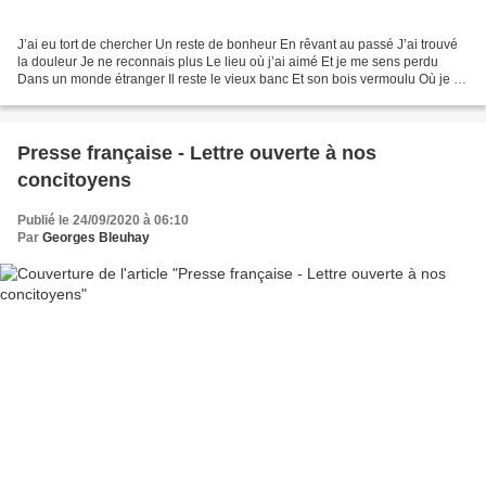
J’ai eu tort de chercher Un reste de bonheur En rêvant au passé J’ai trouvé
la douleur Je ne reconnais plus Le lieu où j’ai aimé Et je me sens perdu
Dans un monde étranger Il reste le vieux banc Et son bois vermoulu Où je fis
le serment D’un amour absolu...
Presse française - Lettre ouverte à nos
concitoyens
Publié le 24/09/2020 à 06:10
Par
Georges Bleuhay