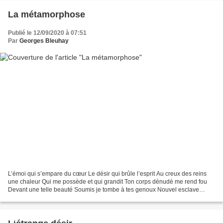
La métamorphose
Publié le 12/09/2020 à 07:51
Par
Georges Bleuhay
L’émoi qui s’empare du cœur Le désir qui brûle l’esprit Au creux des reins
une chaleur Qui me possède et qui grandit Ton corps dénudé me rend fou
Devant une telle beauté Soumis je tombe à tes genoux Nouvel esclave
enchaîné Comment pouvais-je deviner Que...