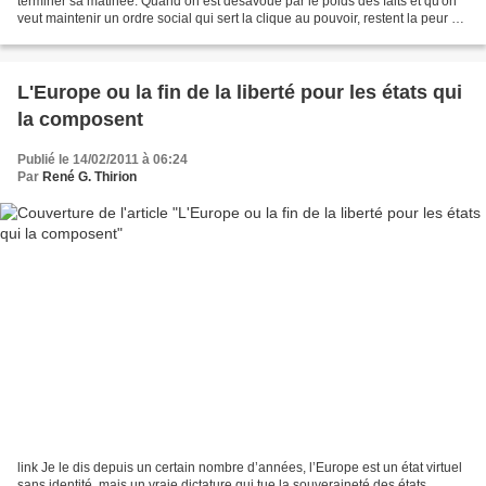
terminer sa matinée: Quand on est désavoué par le poids des faits et qu'on
veut maintenir un ordre social qui sert la clique au pouvoir, restent la peur et
le chantage. Bientôt ...une...
L'Europe ou la fin de la liberté pour les états qui
la composent
Publié le 14/02/2011 à 06:24
Par
René G. Thirion
link Je le dis depuis un certain nombre d’années, l’Europe est un état virtuel
sans identité, mais un vraie dictature qui tue la souveraineté des états.