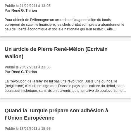
Publié le 21/02/2011 à 13:05
Par
René G. Thirion
Pour obtenir de l’Allemagne un accord sur l’augmentation du fonds
européen de stabilité financière, les chefs d’Etat sont prêts à abandonner le
peu de liberté économique et sociale nationale qui leur restait. Cette
véritable mise sous tutelle allemande...
Un article de Pierre René-Mélon (Ecrivain
Wallon)
Publié le 20/02/2011 à 22:56
Par
René G. Thirion
La "révolution de la frite" ne fut pas une révolution. Juste une guindaille
(belgicisme) d'étudiants rigolards.Dans ce pays sans culture du débat, sans
épaisseur historique, sans vision d'avenir, toute tentative de bouleversement
de l'Etat - c'est-à-dire...
Quand la Turquie prépare son adhésion à
l’Union Européenne
Publié le 18/02/2011 à 15:55