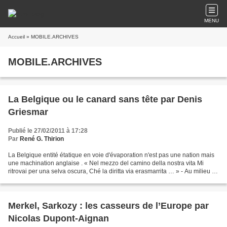
MENU
Accueil
» MOBILE.ARCHIVES
MOBILE.ARCHIVES
La Belgique ou le canard sans tête par Denis
Griesmar
Publié le 27/02/2011 à 17:28
Par
René G. Thirion
La Belgique entité étatique en voie d'évaporation n'est pas une nation mais
une machination anglaise . « Nel mezzo del camino della nostra vita Mi
ritrovai per una selva oscura, Ché la diritta via erasmarrita … » - Au milieu du
chemin de notre vie, je...
Merkel, Sarkozy : les casseurs de l’Europe par
Nicolas Dupont-Aignan