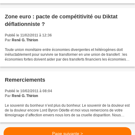
de 1906, n’est certainement...
Zone euro : pacte de compétitivité ou Diktat
déflationniste ?
Publié le 11/02/2011 à 12:36
Par
René G. Thirion
Toute union monétaire entre économies divergentes et hétérogènes doit
inéluctablement pour survivre se transformer en une union de transfert : les
économies fortes doivent aider par des transferts financiers les économies
les plus faibles et distancées...
Remerciements
Publié le 10/02/2011 à 08:04
Par
René G. Thirion
Le souvenir du bonheur n’est plus du bonheur. Le souvenir de la douleur est
de la douleur encore Lord Byron Odette et moi vous remercions de votre
témoignage d’affection envers nous lors de sa cruelle disparition. Nous
avons voulu vous laisser le souvenir...
Page suivante >