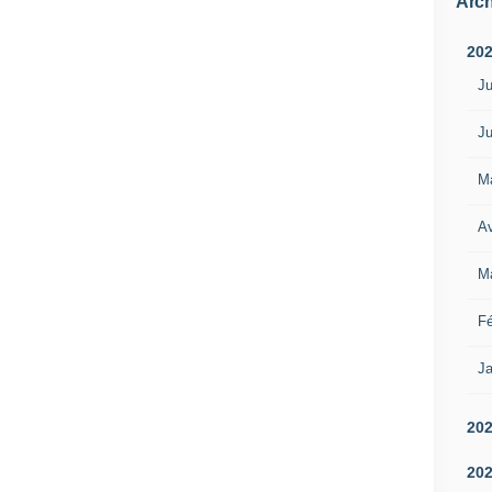
Arch
20
Ju
Ju
M
Av
M
Fé
Ja
20
20