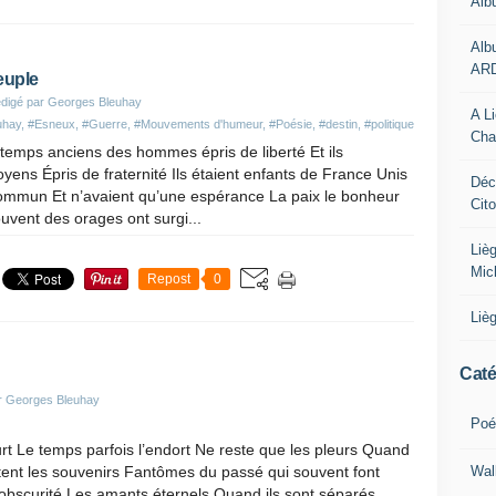
Alb
Alb
AR
euple
digé par Georges Bleuhay
A L
uhay
,
#Esneux
,
#Guerre
,
#Mouvements d'humeur
,
#Poésie
,
#destin
,
#politique
Cha
es temps anciens des hommes épris de liberté Et ils
toyens Épris de fraternité Ils étaient enfants de France Unis
Déc
commun Et n’avaient qu’une espérance La paix le bonheur
Cit
vent des orages ont surgi...
Liè
Mic
Repost
0
Liè
Caté
r Georges Bleuhay
Poé
t Le temps parfois l’endort Ne reste que les pleurs Quand
Wal
tent les souvenirs Fantômes du passé qui souvent font
l’obscurité Les amants éternels Quand ils sont séparés