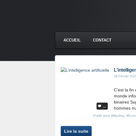
ACCUEIL
CONTACT
L’intelligen
28 Février 202
C’est la fi
monde info
binaires Su
…
hommes numé
Publié dans
#Bleuhay
,
#Esne
Lire la suite