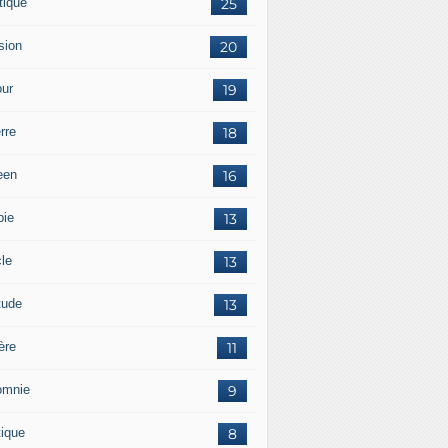
tique
25
sion
20
ur
19
rre
18
een
16
pie
13
cle
13
tude
13
ère
11
omnie
9
tique
8