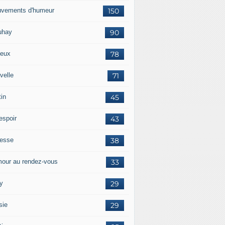
vements d'humeur
150
uhay
90
eux
78
velle
71
tin
45
espoir
43
tesse
38
our au rendez-vous
33
y
29
sie
29