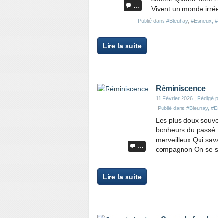
…
Vivent un monde irréel
Publié dans
#Bleuhay
,
#Esneux
,
#
Lire la suite
Réminiscence
11 Février 2026
, Rédigé 
Publié dans
#Bleuhay
,
#E
Les plus doux souven
bonheurs du passé P
merveilleux Qui sav
…
compagnon On se sen
Lire la suite