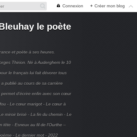
Connexion
+
Créer mon blog
Bleuhay le poète
France et poète à ses heures.
rges Thirion. Né à Auderghem le 10
ur le français lui fait dévorer tous
 a publié au cours de sa carrière
ui permet d’écrire enfin avec son cœur
 fou - Le cœur marigot - Le cœur à
Le miroir brisé - La fin du chemin - Le
tête - Esneux au fil de l'Ourthe –
poème - Le dernier mot - 2022