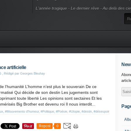
L'année tragique - Le dernier rêve - Au delà des ci
News
ce artificielle
6
, Rédigé par Georges Bleuhay
Abonn
articl
n de l’humanité L’homme n’est plus le souverain De ce
rmatisé Qui décide de son destin Les jugements sont
pprimant toute liberté Les opinions sont sectaires Et les
risés Big Brother est devenu roi Il nous interdit...
Pag
ux
,
#Mouvements d'humeur
,
#Politique
,
#Poésie
,
#Utopie
,
#destin
,
#désespoir
Alb
Repost
0