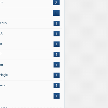
ux
2
2
chus
1
TA
1
ge
1
P
1
um
1
ologie
1
neron
1
1