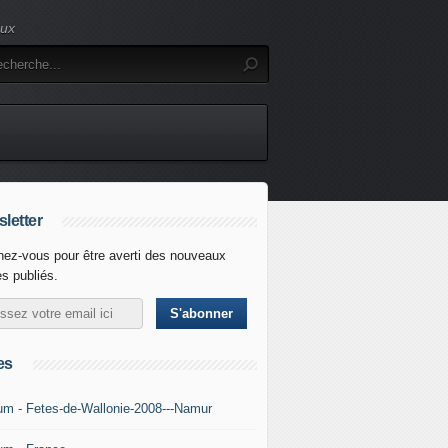
eux
letter
ez-vous pour être averti des nouveaux
es publiés.
es
um - Fetes-de-Wallonie-2008---Namur