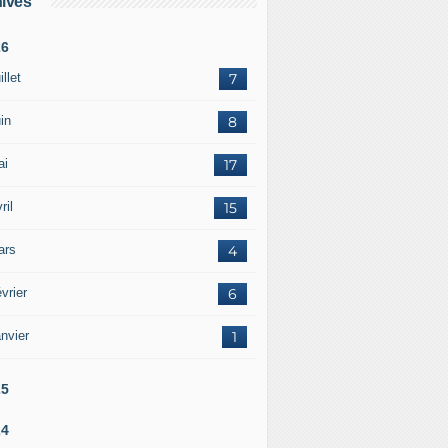
ives
26
illet
7
in
8
ai
17
ril
15
ars
4
vrier
6
nvier
1
25
24