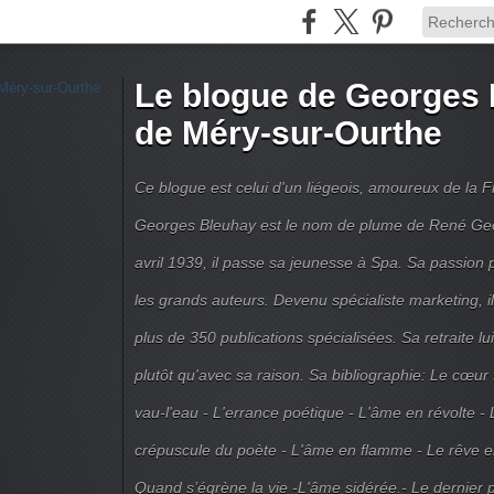
Le blogue de Georges 
de Méry-sur-Ourthe
Ce blogue est celui d'un liégeois, amoureux de la 
Georges Bleuhay est le nom de plume de René Geo
avril 1939, il passe sa jeunesse à Spa. Sa passion po
les grands auteurs. Devenu spécialiste marketing, il
plus de 350 publications spécialisées. Sa retraite l
plutôt qu'avec sa raison. Sa bibliographie: Le cœur
vau-l'eau - L'errance poétique - L'âme en révolte - 
crépuscule du poète - L'âme en flamme - Le rêve en 
Quand s’égrène la vie -L'âme sidérée.- Le dernier 