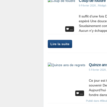
Coup de foudre
9 Février 2026
, Rédigé
Il suffit d’une foi
espéré Une douce ch
Soudainement conq
…
Aucun n’y échappe 
Lire la suite
Quinze ans
5 Février 2026
Ce jour est t
souvenir De 
Aujourd’hui
…
fondre dans 
Publié dans
#Bleu