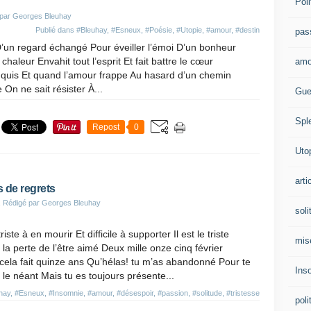
Poli
 par Georges Bleuhay
Publié dans
#Bleuhay
,
#Esneux
,
#Poésie
,
#Utopie
,
#amour
,
#destin
pas
s D’un regard échangé Pour éveiller l’émoi D’un bonheur
aleur Envahit tout l’esprit Et fait battre le cœur
amo
uis Et quand l’amour frappe Au hasard d’un chemin
On ne sait résister À...
Gue
Spl
Repost
0
Uto
arti
 de regrets
, Rédigé par Georges Bleuhay
soli
riste à en mourir Et difficile à supporter Il est le triste
mis
la perte de l’être aimé Deux mille onze cinq février
 cela fait quinze ans Qu’hélas! tu m’as abandonné Pour te
Ins
le néant Mais tu es toujours présente...
hay
,
#Esneux
,
#Insomnie
,
#amour
,
#désespoir
,
#passion
,
#solitude
,
#tristesse
poli