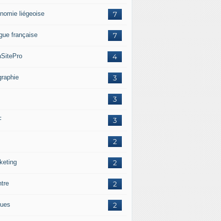
nomie liégeoise
7
gue française
7
SitePro
4
graphie
3
3
F
3
2
keting
2
ntre
2
ues
2