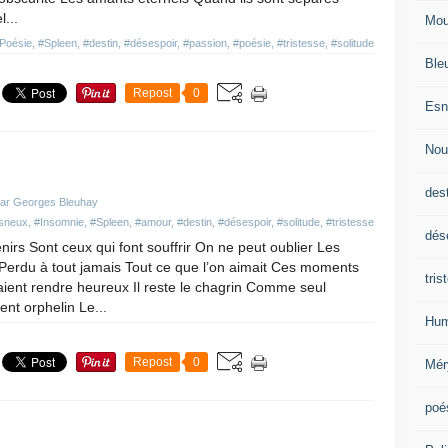
...
Mou
Poésie
,
#Spleen
,
#destin
,
#désespoir
,
#passion
,
#poésie
,
#tristesse
,
#solitude
Ble
Repost
0
Esn
Nou
des
par Georges Bleuhay
sneux
,
#Insomnie
,
#Spleen
,
#amour
,
#destin
,
#désespoir
,
#solitude
,
#tristesse
dés
irs Sont ceux qui font souffrir On ne peut oublier Les
erdu à tout jamais Tout ce que l’on aimait Ces moments
tris
aient rendre heureux Il reste le chagrin Comme seul
t orphelin Le...
Hum
Repost
0
Mér
poé