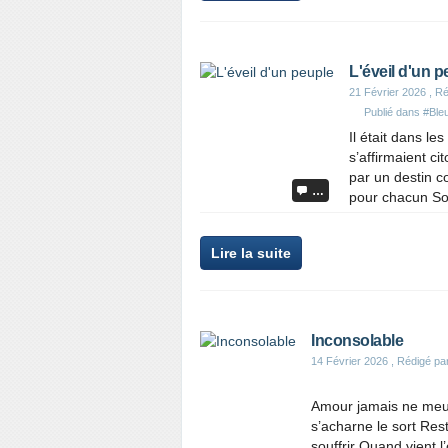
L'éveil d'un p
21 Février 2026
, Ré
Publié dans
#Ble
Il était dans l
s’affirmaient ci
par un destin 
…
pour chacun Sou
Lire la suite
Inconsolable
14 Février 2026
, Rédigé pa
Amour jamais ne meur
s’acharne le sort Res
souffrir Quand vient 