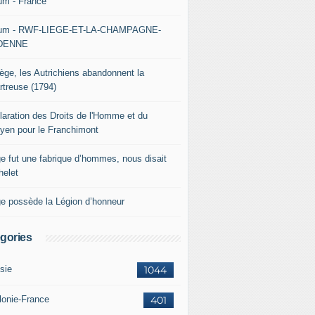
um - France
um - RWF-LIEGE-ET-LA-CHAMPAGNE-
DENNE
iège, les Autrichiens abandonnent la
rtreuse (1794)
laration des Droits de l'Homme et du
oyen pour le Franchimont
ge fut une fabrique d’hommes, nous disait
helet
ge possède la Légion d’honneur
gories
sie
1044
lonie-France
401