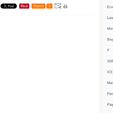
Repost
0
Eco
Lan
Mon
Bio
P
SD
ICE
Mar
Pei
Pàq