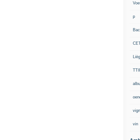
Voe
p
Bac
CE
Liè
TTI
alb
oen
vig
vin