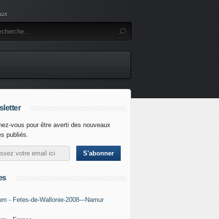
eux
letter
ez-vous pour être averti des nouveaux
es publiés.
es
um - Fetes-de-Wallonie-2008---Namur