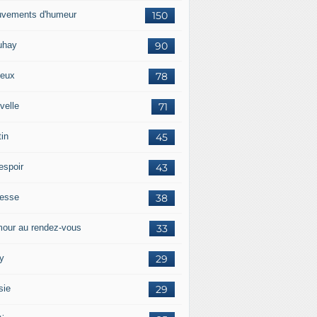
vements d'humeur
150
uhay
90
eux
78
velle
71
tin
45
espoir
43
tesse
38
our au rendez-vous
33
y
29
sie
29