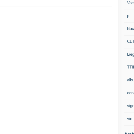
Voe
p
Bac
CE
Liè
TTI
alb
oen
vig
vin