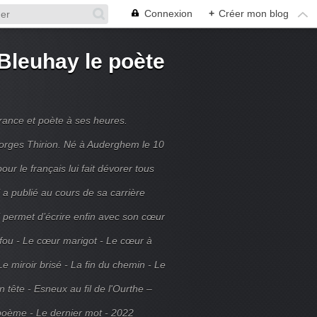
Connexion
+
Créer mon blog
Bleuhay le poète
France et poète à ses heures.
rges Thirion. Né à Auderghem le 10
ur le français lui fait dévorer tous
 a publié au cours de sa carrière
ui permet d’écrire enfin avec son cœur
 fou - Le cœur marigot - Le cœur à
Le miroir brisé - La fin du chemin - Le
tête - Esneux au fil de l'Ourthe –
poème - Le dernier mot - 2022