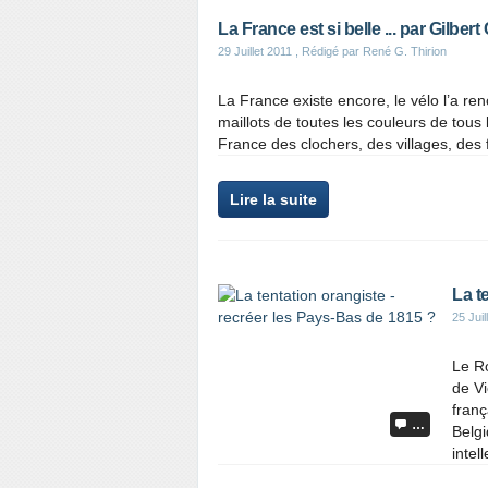
La France est si belle ... par Gilbert
29 Juillet 2011
, Rédigé par René G. Thirion
La France existe encore, le vélo l’a re
maillots de toutes les couleurs de tous 
France des clochers, des villages, des 
Lire la suite
La t
25 Juil
Le R
de Vi
franç
…
Belgi
intell