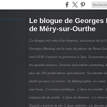
Le blogue de Georges 
de Méry-sur-Ourthe
Ce blogue est celui d'un liégeois, amoureux de la 
Georges Bleuhay est le nom de plume de René Geo
avril 1939, il passe sa jeunesse à Spa. Sa passion po
les grands auteurs. Devenu spécialiste marketing, il
plus de 350 publications spécialisées. Sa retraite l
plutôt qu'avec sa raison. Sa bibliographie: Le cœur
vau-l'eau - L'errance poétique - L'âme en révolte - 
crépuscule du poète - L'âme en flamme - Le rêve en 
Quand s’égrène la vie -L'âme sidérée.- Le dernier 