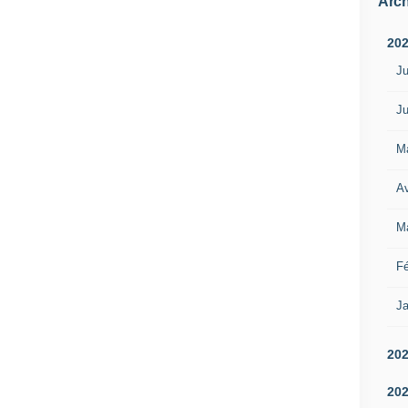
Arch
20
Ju
Ju
M
Av
M
Fé
Ja
20
20