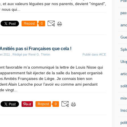
Poli
, et aux valeurs léguées par nos parents, devient "ringard",
r nous qui...
pas
Repost
0
amo
Gue
Amitiés pas si Françaises que cela !
Spl
let 2011
, Rédigé par René G. Thirion
Publié dans
#ICE
Uto
nt favorable m’a communiqué la lettre de Louis Nisse qui
 apparemment fait éjecter de la salle du banquet organisé
arti
es Amitiés Françaises de Liège. Je connais bien son
ident Alain Laroche pour l’avoir eu comme ami pendant
soli
de vingt...
mis
Repost
0
Ins
poli