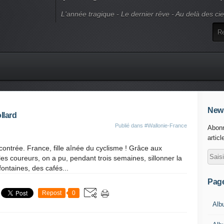
L'année tragique - Le dernier rêve - Au delà des ci
News
llard
Publié dans
#Wallonie-France
Abonn
articl
ncontrée. France, fille aînée du cyclisme ! Grâce aux
les coureurs, on a pu, pendant trois semaines, sillonner la
fontaines, des cafés...
Pag
Repost
0
Alb