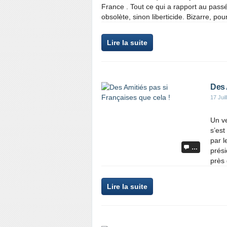
France . Tout ce qui a rapport au passé
obsolète, sinon liberticide. Bizarre, pou
Lire la suite
Des 
17 Juil
Un ve
s’est
par l
…
prés
près 
Lire la suite