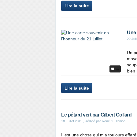
Lire la suite
Une 
22 Juil
Un pe
moyen
soupe
…
bien 
Lire la suite
Le pétard vert par Gilbert Collard
18 Juillet 2011
, Rédigé par René G. Thirion
Il est une chose qui m'a toujours effaré