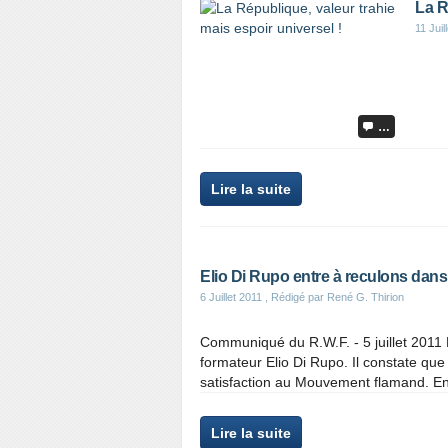
La R
11 Juil
…
Lire la suite
Elio Di Rupo entre à reculons dans 
6 Juillet 2011
, Rédigé par René G. Thirion
Communiqué du R.W.F. - 5 juillet 2011 
formateur Elio Di Rupo. Il constate que 
satisfaction au Mouvement flamand. En 
Lire la suite