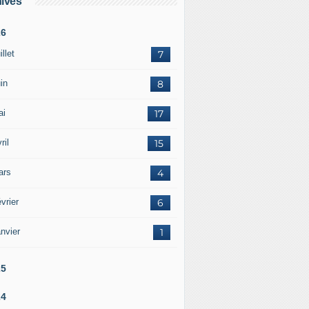
ives
26
illet
7
in
8
ai
17
ril
15
ars
4
vrier
6
nvier
1
25
24