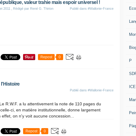
épublique, valeur trahie mais espoir universel !
Eco
let 2011
, Rédigé par René G. Thirion
Publié dans
#Wallonie-France
Lan
Mon
Bio
Repost
0
P
SD
l'Histoire
ICE
Publié dans
#Wallonie-France
Mar
Le R.W.F. a lu attentivement la note de 110 pages du
celle-ci, en matière institutionnelle, donne largement
Pei
effet, on n'y voit aucune concession...
Pàq
Repost
0