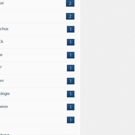
ux
2
2
chus
1
TA
1
ge
1
P
1
um
1
ologie
1
neron
1
1