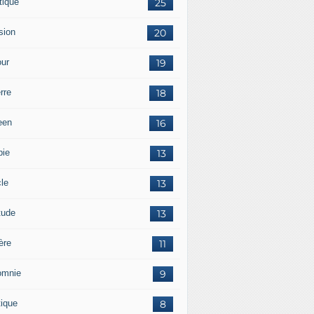
tique
25
sion
20
ur
19
rre
18
een
16
pie
13
cle
13
tude
13
ère
11
omnie
9
tique
8