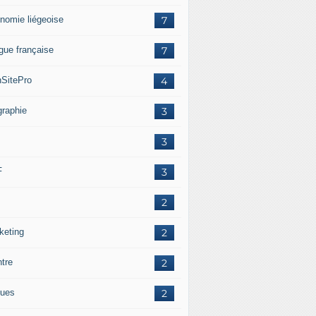
nomie liégeoise
7
gue française
7
SitePro
4
graphie
3
3
F
3
2
keting
2
ntre
2
ues
2