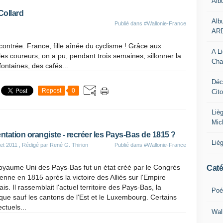
Alb
 Collard
Alb
Publié dans
#Wallonie-France
AR
ncontrée. France, fille aînée du cyclisme ! Grâce aux
A L
les coureurs, on a pu, pendant trois semaines, sillonner la
Cha
fontaines, des cafés...
Déc
Repost
0
Cit
Liè
Mic
entation orangiste - recréer les Pays-Bas de 1815 ?
Liè
let 2011
, Rédigé par René G. Thirion
Publié dans
#Wallonie-France
oyaume Uni des Pays-Bas fut un état créé par le Congrès
Caté
enne en 1815 après la victoire des Alliés sur l'Empire
ais. Il rassemblait l'actuel territoire des Pays-Bas, la
Poé
que sauf les cantons de l'Est et le Luxembourg. Certains
ectuels...
Wal