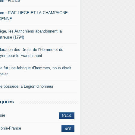
um - France
um - RWF-LIEGE-ET-LA-CHAMPAGNE-
DENNE
iège, les Autrichiens abandonnent la
rtreuse (1794)
laration des Droits de l'Homme et du
oyen pour le Franchimont
ge fut une fabrique d’hommes, nous disait
helet
ge possède la Légion d’honneur
gories
sie
1044
lonie-France
401