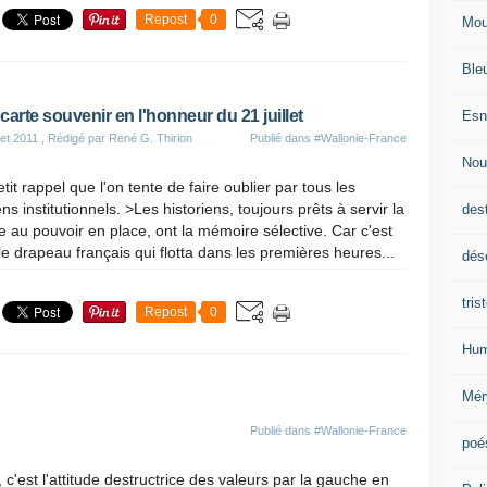
Repost
0
Mou
Ble
carte souvenir en l'honneur du 21 juillet
Esn
let 2011
, Rédigé par René G. Thirion
Publié dans
#Wallonie-France
Nou
tit rappel que l'on tente de faire oublier par tous les
s institutionnels. >Les historiens, toujours prêts à servir la
des
 au pouvoir en place, ont la mémoire sélective. Car c'est
le drapeau français qui flotta dans les premières heures...
dés
tris
Repost
0
Hum
Mér
Publié dans
#Wallonie-France
poé
, c'est l'attitude destructrice des valeurs par la gauche en