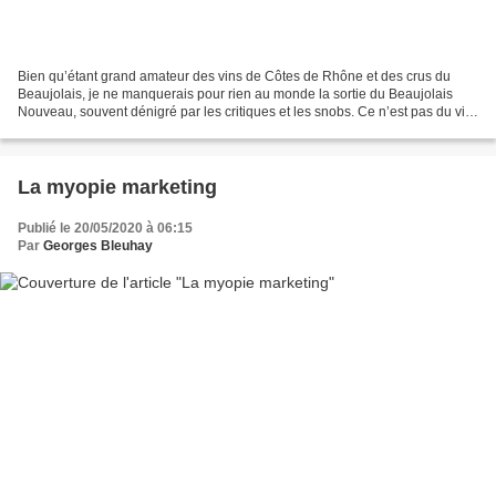
Bien qu’étant grand amateur des vins de Côtes de Rhône et des crus du
Beaujolais, je ne manquerais pour rien au monde la sortie du Beaujolais
Nouveau, souvent dénigré par les critiques et les snobs. Ce n’est pas du vin,
disent-ils, la bouche en cœur....
La myopie marketing
Publié le 20/05/2020 à 06:15
Par
Georges Bleuhay