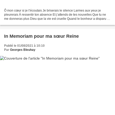
Ô mon cœur si je t’écoutais Je briserais le silence Larmes aux yeux je
pleurerais À ressentir ton absence Et j’attends de tes nouvelles Que tu ne
me donneras plus Dieu que la vie est cruelle Quand le bonheur a disparu Tu
m’offrais tes confidences Partageant...
In Memoriam pour ma sœur Reine
Publié le 01/08/2021 à 10:10
Par
Georges Bleuhay