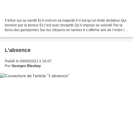
Il trône sur sa vanité Et il croit en sa majesté Il n’est qu’un triste dictateur Qui
domine par la terreur Et c’est avec brutalité Qu’il impose sa volonté Par la
force des gendarmes Sur les citoyens en larmes Il s’affirme ami de l’ordre Il
ne crée que...
L’absence
Publié le 08/08/2021 à 18:07
Par
Georges Bleuhay