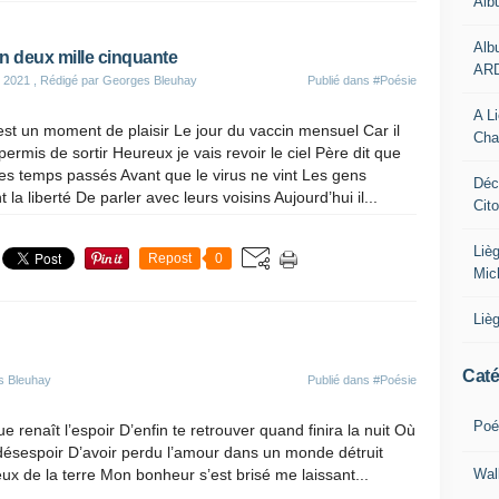
Alb
Alb
an deux mille cinquante
AR
 2021
, Rédigé par Georges Bleuhay
Publié dans
#Poésie
A L
est un moment de plaisir Le jour du vaccin mensuel Car il
Cha
permis de sortir Heureux je vais revoir le ciel Père dit que
es temps passés Avant que le virus ne vint Les gens
Déc
t la liberté De parler avec leurs voisins Aujourd’hui il...
Cit
Liè
Repost
0
Mic
Liè
Caté
s Bleuhay
Publié dans
#Poésie
Poé
que renaît l’espoir D’enfin te retrouver quand finira la nuit Où
u désespoir D’avoir perdu l’amour dans un monde détruit
Wal
ux de la terre Mon bonheur s’est brisé me laissant...