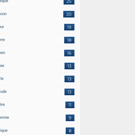
tique
25
sion
20
ur
19
rre
18
een
16
pie
13
cle
13
tude
13
ère
11
omnie
9
tique
8