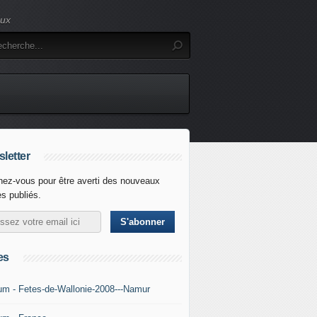
eux
letter
ez-vous pour être averti des nouveaux
es publiés.
es
um - Fetes-de-Wallonie-2008---Namur