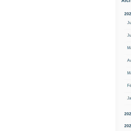
Arch
20
Ju
Ju
M
Av
M
Fé
Ja
20
20