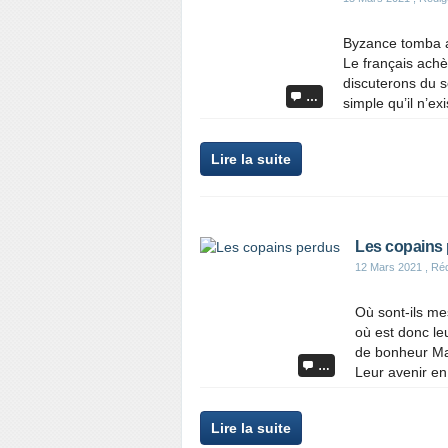
Byzance tomba a
Le français achè
discuterons du s
…
simple qu’il n’ex
Lire la suite
Les copains
12 Mars 2021
, Ré
Où sont-ils me
où est donc le
de bonheur Ma 
…
Leur avenir en
Lire la suite