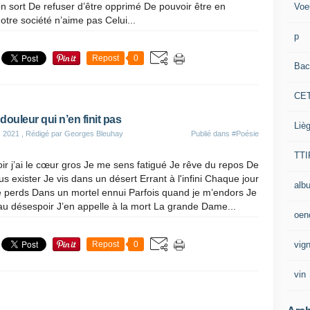
n sort De refuser d’être opprimé De pouvoir être en
Voe
tre société n’aime pas Celui...
p
Repost
0
Bac
CE
douleur qui n’en finit pas
Liè
s 2021
, Rédigé par Georges Bleuhay
Publié dans
#Poésie
TTI
ir j’ai le cœur gros Je me sens fatigué Je rêve du repos De
us exister Je vis dans un désert Errant à l'infini Chaque jour
alb
e perds Dans un mortel ennui Parfois quand je m’endors Je
au désespoir J’en appelle à la mort La grande Dame...
oen
vig
Repost
0
vin