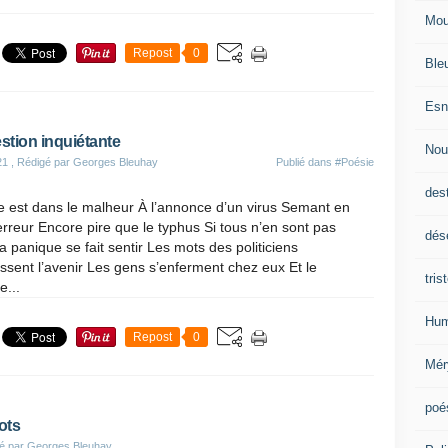
Mou
Repost
0
Ble
Esn
stion inquiétante
Nou
21
, Rédigé par Georges Bleuhay
Publié dans
#Poésie
des
 est dans le malheur À l’annonce d’un virus Semant en
erreur Encore pire que le typhus Si tous n’en sont pas
dés
La panique se fait sentir Les mots des politiciens
sent l’avenir Les gens s’enferment chez eux Et le
tris
...
Hum
Repost
0
Mér
poé
ots
é par Georges Bleuhay