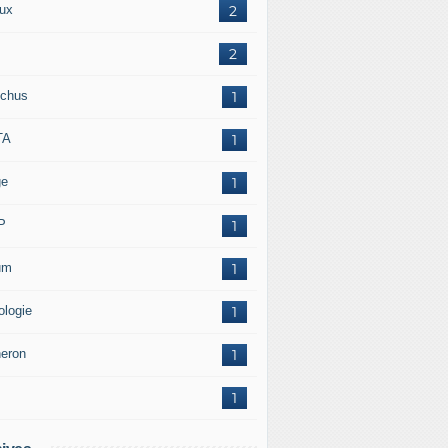
ux
2
2
chus
1
TA
1
ge
1
P
1
um
1
ologie
1
neron
1
1