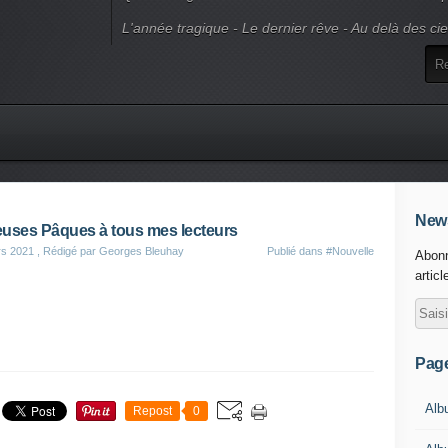
L'année tragique - Le dernier rêve - Au delà des ci
News
uses Pâques à tous mes lecteurs
rs 2021
, Rédigé par Georges Bleuhay
Publié dans
#Nouvelle
Abonn
articl
Pag
Alb
Repost
0