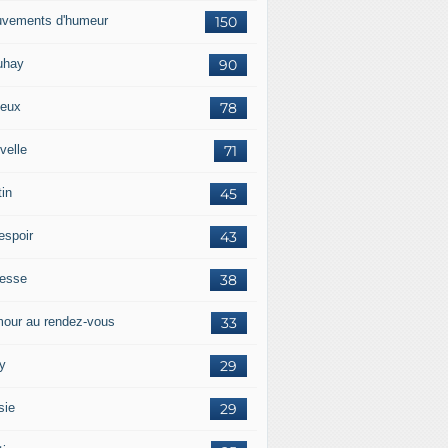
vements d'humeur
150
uhay
90
eux
78
velle
71
tin
45
espoir
43
tesse
38
our au rendez-vous
33
y
29
sie
29