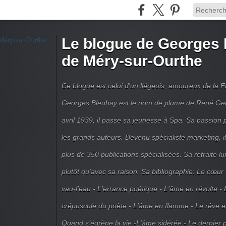
Le blogue de Georges 
de Méry-sur-Ourthe
Ce blogue est celui d'un liégeois, amoureux de la 
Georges Bleuhay est le nom de plume de René Geo
avril 1939, il passe sa jeunesse à Spa. Sa passion po
les grands auteurs. Devenu spécialiste marketing, il
plus de 350 publications spécialisées. Sa retraite l
plutôt qu'avec sa raison. Sa bibliographie: Le cœur
vau-l'eau - L'errance poétique - L'âme en révolte - 
crépuscule du poète - L'âme en flamme - Le rêve en 
Quand s’égrène la vie -L'âme sidérée.- Le dernier 