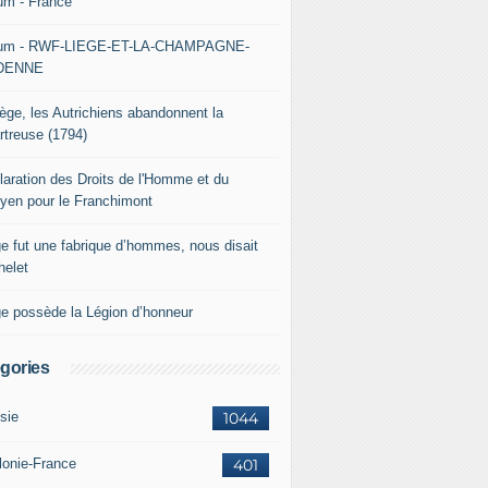
um - France
um - RWF-LIEGE-ET-LA-CHAMPAGNE-
DENNE
iège, les Autrichiens abandonnent la
rtreuse (1794)
laration des Droits de l'Homme et du
oyen pour le Franchimont
ge fut une fabrique d’hommes, nous disait
helet
ge possède la Légion d’honneur
gories
sie
1044
lonie-France
401