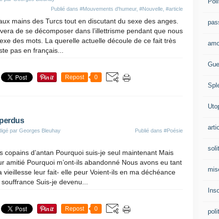
Poli
Publié dans
#Mouvements d'humeur
,
#Nouvelle
,
#article
ux mains des Turcs tout en discutant du sexe des anges.
pas
vera de se décomposer dans l’illettrisme pendant que nous
exe des mots. La querelle actuelle découle de ce fait très
amo
iste pas en français...
Gue
Repost
0
Spl
Uto
 perdus
arti
digé par Georges Bleuhay
Publié dans
#Poésie
soli
s copains d’antan Pourquoi suis-je seul maintenant Mais
ur amitié Pourquoi m’ont-ils abandonné Nous avons eu tant
mis
vieillesse leur fait- elle peur Voient-ils en ma déchéance
 souffrance Suis-je devenu...
Ins
Repost
0
poli