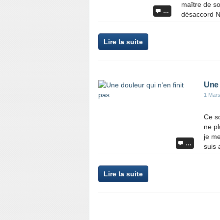
maître de so
…
désaccord No
Lire la suite
Une 
1 Mar
Ce so
ne pl
je m
…
suis 
Lire la suite