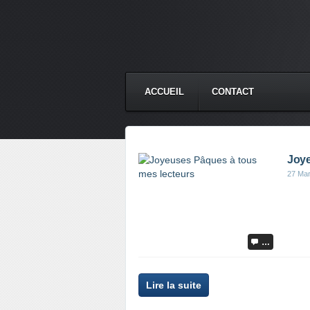
ACCUEIL
CONTACT
Joye
27 Ma
…
Lire la suite