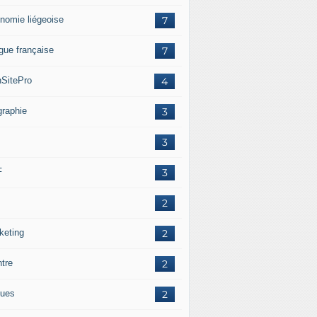
nomie liégeoise
7
gue française
7
SitePro
4
graphie
3
3
F
3
2
keting
2
ntre
2
ues
2