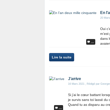
En l'
20 Mars
Oui c’
m’est 
dans l
…
avaien
Lire la suite
J’arrive
16 Mars 2021
, Rédigé par George
Si j’ai le cœur battant lors
je survis sans toi lassé d
Quand tu as disparu au cre
…