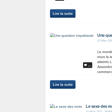
Lire la suite
Une que
15 Mars 20
Le monde
nous la t
atteints 
…
Assombris
commerce
Lire la suite
Le sexe des m
15 Mars 2021
, Rédig