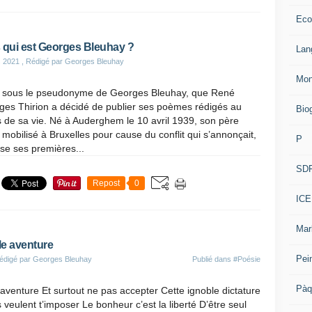
Eco
 qui est Georges Bleuhay ?
Lan
s 2021
, Rédigé par Georges Bleuhay
Mon
t sous le pseudonyme de Georges Bleuhay, que René
ges Thirion a décidé de publier ses poèmes rédigés au
Bio
 de sa vie. Né à Auderghem le 10 avril 1939, son père
 mobilisé à Bruxelles pour cause du conflit qui s’annonçait,
P
sse ses premières...
SD
Repost
0
ICE
Mar
le aventure
Pei
édigé par Georges Bleuhay
Publié dans
#Poésie
Pàq
 l’aventure Et surtout ne pas accepter Cette ignoble dictature
 veulent t’imposer Le bonheur c’est la liberté D’être seul