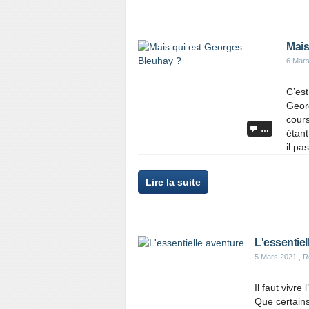
Mais
6 Mar
C’es
Geor
cours
…
étant
il pa
Lire la suite
L'essentiel
5 Mars 2021
, R
Il faut vivre
Que certains