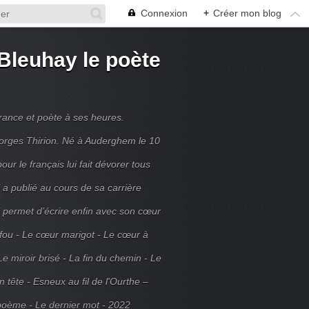
Connexion
+
Créer mon blog
Bleuhay le poète
France et poète à ses heures.
rges Thirion. Né à Auderghem le 10
ur le français lui fait dévorer tous
 a publié au cours de sa carrière
ui permet d’écrire enfin avec son cœur
 fou - Le cœur marigot - Le cœur à
Le miroir brisé - La fin du chemin - Le
tête - Esneux au fil de l'Ourthe –
poème - Le dernier mot - 2022