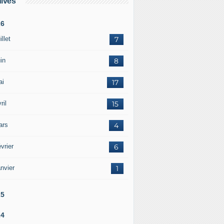
ives
26
illet
7
in
8
ai
17
ril
15
ars
4
vrier
6
nvier
1
25
24