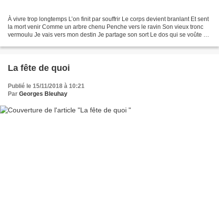
À vivre trop longtemps L’on finit par souffrir Le corps devient branlant Et sent
la mort venir Comme un arbre chenu Penche vers le ravin Son vieux tronc
vermoulu Je vais vers mon destin Je partage son sort Le dos qui se voûte Et
le triste inconfort D’un...
La fête de quoi
Publié le 15/11/2018 à 10:21
Par
Georges Bleuhay