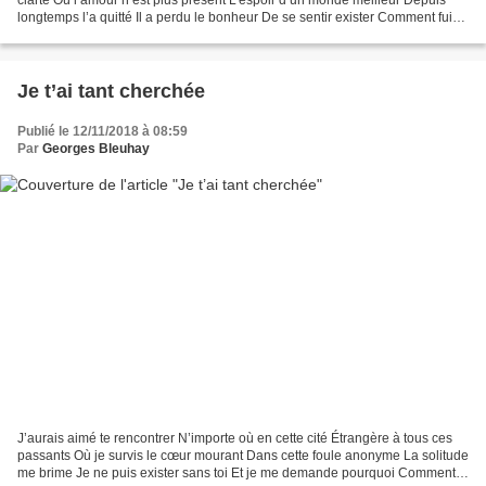
longtemps l’a quitté Il a perdu le bonheur De se sentir exister Comment fuir
cette prison Où l’esprit est enfermé...
Je t’ai tant cherchée
Publié le 12/11/2018 à 08:59
Par
Georges Bleuhay
J’aurais aimé te rencontrer N’importe où en cette cité Étrangère à tous ces
passants Où je survis le cœur mourant Dans cette foule anonyme La solitude
me brime Je ne puis exister sans toi Et je me demande pourquoi Comment