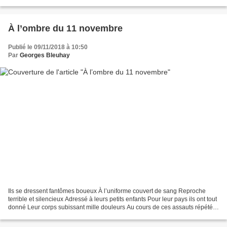
puis-je être amoureux D’un visage...
À l’ombre du 11 novembre
Publié le 09/11/2018 à 10:50
Par
Georges Bleuhay
Ils se dressent fantômes boueux À l’uniforme couvert de sang Reproche
terrible et silencieux Adressé à leurs petits enfants Pour leur pays ils ont tout
donné Leur corps subissant mille douleurs Au cours de ces assauts répétés
Menés contre les envahisseurs...