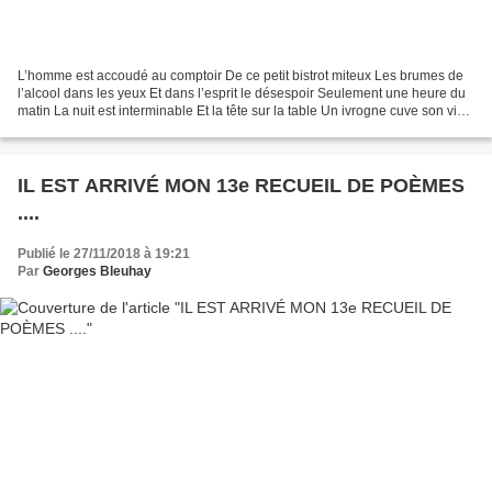
L’homme est accoudé au comptoir De ce petit bistrot miteux Les brumes de
l’alcool dans les yeux Et dans l’esprit le désespoir Seulement une heure du
matin La nuit est interminable Et la tête sur la table Un ivrogne cuve son vin
Et une question tenace...
IL EST ARRIVÉ MON 13e RECUEIL DE POÈMES
....
Publié le 27/11/2018 à 19:21
Par
Georges Bleuhay