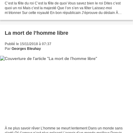
C’est la fête du roi C’est la fête de quoi Vous savez bien le roi Dites c’est
quoi un roi Mais c’est la majesté Que l’on s’en va fêter Laissez-moi
m’étonner Sur cette royauté En bon républicain J’éprouve du dédain À
m’incliner sans fin Devant un souverain...
La mort de l’homme libre
Publié le 15/11/2018 à 07:37
Par
Georges Bleuhay
À ne plus savoir rêver L’homme se meurt lentement Dans un monde sans
clarté Où l’amour n’est plus présent L’espoir d’un monde meilleur Depuis