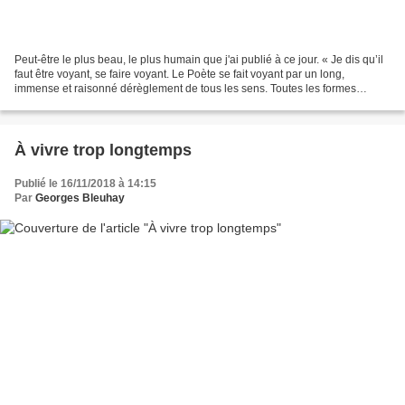
Peut-être le plus beau, le plus humain que j'ai publié à ce jour. « Je dis qu’il
faut être voyant, se faire voyant. Le Poète se fait voyant par un long,
immense et raisonné dérèglement de tous les sens. Toutes les formes
d’amour, de souffrance, de folie...
À vivre trop longtemps
Publié le 16/11/2018 à 14:15
Par
Georges Bleuhay