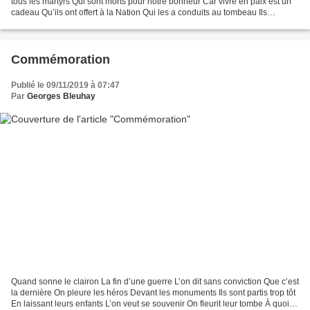
tous les martyrs Qui sont morts pour notre bonheur Car vivre en paix est un
cadeau Qu’ils ont offert à la Nation Qui les a conduits au tombeau Ils
refusaient la soumission Mais qui encore...
Commémoration
Publié le 09/11/2019 à 07:47
Par
Georges Bleuhay
Quand sonne le clairon La fin d’une guerre L’on dit sans conviction Que c’est
la dernière On pleure les héros Devant les monuments Ils sont partis trop tôt
En laissant leurs enfants L’on veut se souvenir On fleurit leur tombe À quoi