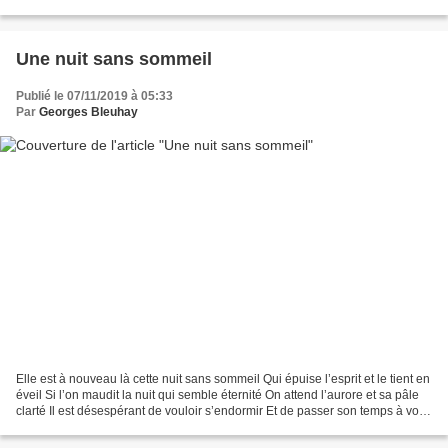
sert de gémir Sur...
Une nuit sans sommeil
Publié le 07/11/2019 à 05:33
Par
Georges Bleuhay
Elle est à nouveau là cette nuit sans sommeil Qui épuise l’esprit et le tient en
éveil Si l’on maudit la nuit qui semble éternité On attend l’aurore et sa pâle
clarté Il est désespérant de vouloir s’endormir Et de passer son temps à voir
l’heure s’enfuir...