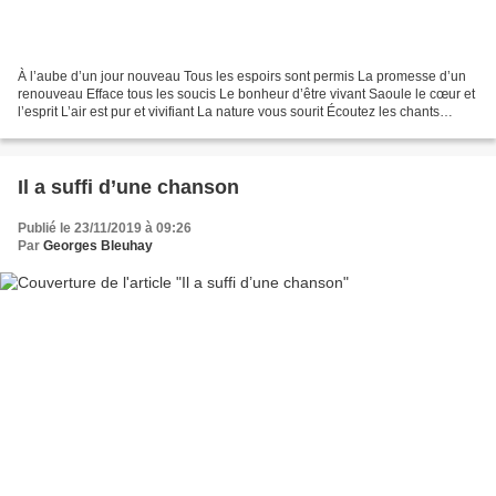
À l’aube d’un jour nouveau Tous les espoirs sont permis La promesse d’un
renouveau Efface tous les soucis Le bonheur d’être vivant Saoule le cœur et
l’esprit L’air est pur et vivifiant La nature vous sourit Écoutez les chants
d’oiseaux C’est le plus beau...
Il a suffi d’une chanson
Publié le 23/11/2019 à 09:26
Par
Georges Bleuhay