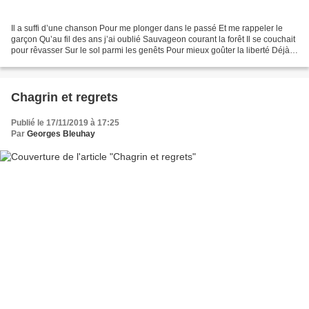
Il a suffi d’une chanson Pour me plonger dans le passé Et me rappeler le
garçon Qu’au fil des ans j’ai oublié Sauvageon courant la forêt Il se couchait
pour rêvasser Sur le sol parmi les genêts Pour mieux goûter la liberté Déjà
rebelle à la société Il...
Chagrin et regrets
Publié le 17/11/2019 à 17:25
Par
Georges Bleuhay