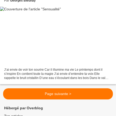
Par
Georges Bleuhay
J’ai envie de voir ton sourire Car il illumine ma vie Le printemps dont il
s’inspire En contient toute la magie J’ai envie d’entendre ta voix Elle
rappelle le bruit cristallin D’une eau s’écoulant dans les bois Dans le val
d’un gracieux ravin J’ai envie...
Page suivante >
Hébergé par Overblog