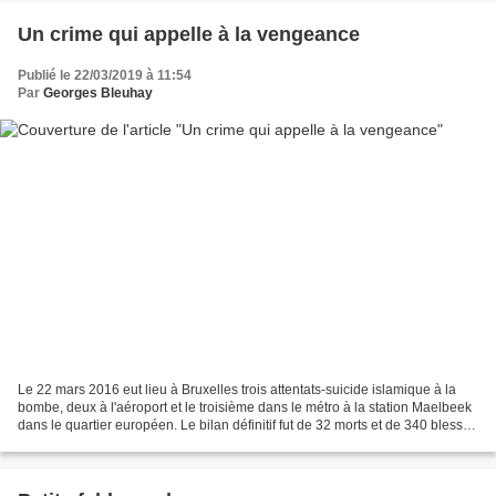
Un crime qui appelle à la vengeance
Publié le 22/03/2019 à 11:54
Par
Georges Bleuhay
Le 22 mars 2016 eut lieu à Bruxelles trois attentats-suicide islamique à la
bombe, deux à l'aéroport et le troisième dans le métro à la station Maelbeek
dans le quartier européen. Le bilan définitif fut de 32 morts et de 340 blessés
. Le poète comme le...