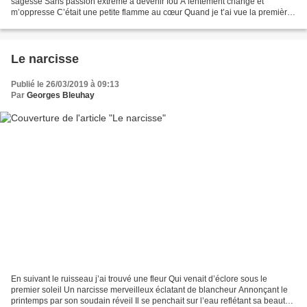
sagesse Sans passion extrême à devenir fou A lentement changé et
m’oppresse C’était une petite flamme au cœur Quand je t’ai vue la première
fois Et je me suis mis à croire au bonheur...
Le narcisse
Publié le 26/03/2019 à 09:13
Par
Georges Bleuhay
En suivant le ruisseau j’ai trouvé une fleur Qui venait d’éclore sous le
premier soleil Un narcisse merveilleux éclatant de blancheur Annonçant le
printemps par son soudain réveil Il se penchait sur l’eau reflétant sa beauté