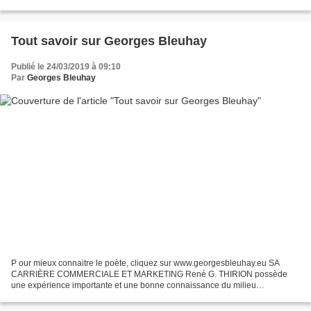
Ce miroir magique au décor...
Tout savoir sur Georges Bleuhay
Publié le 24/03/2019 à 09:10
Par
Georges Bleuhay
P our mieux connaitre le poète, cliquez sur www.georgesbleuhay.eu SA
CARRIÈRE COMMERCIALE ET MARKETING René G. THIRION possède
une expérience importante et une bonne connaissance du milieu
économique francophone belge. Né le 10 avril 1939, ce natif du...