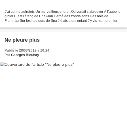
J’ai connu autrefois Un merveilleux endroit Où venait s’abreuver À l’aube le
gibier C’est l’étang de Chawion Cerné des frondaisons Des bois de
Frahinfaz Sur les hauteurs de Spa J’étais alors enfant J’y vis mon premier
faon Et jamais n’oublierai Sa fragile...
Ne pleure plus
Publié le 28/03/2019 à 10:24
Par
Georges Bleuhay