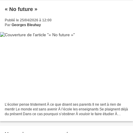
« No future »
Publié le 25/04/2026 à 12:00
Par
Georges Bleuhay
L’écolier pense tristement À ce que disent ses parents Il ne sert à rien de
mentir Le monde est sans avenir À l’école les enseignants Se plaignent déjà
du présent Dans ce cas pourquoi s’obstiner À vouloir le faire étudier À
cultiver son désespoir C’est...