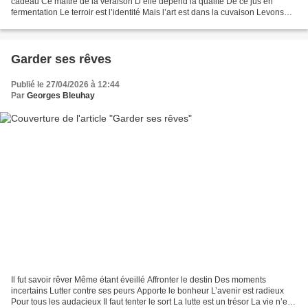
cadeau Ce maître de la véraison D’elle dépend la qualité De ce jus en
fermentation Le terroir est l’identité Mais l’art est dans la cuvaison Levons
nos verres à la santé De ce noble...
Garder ses rêves
Publié le 27/04/2026 à 12:44
Par
Georges Bleuhay
Il fut savoir rêver Même étant éveillé Affronter le destin Des moments
incertains Lutter contre ses peurs Apporte le bonheur L’avenir est radieux
Pour tous les audacieux Il faut tenter le sort La lutte est un trésor La vie n’est