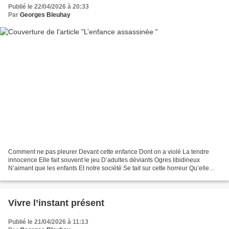
Publié le 22/04/2026 à 20:33
Par
Georges Bleuhay
Comment ne pas pleurer Devant cette enfance Dont on a violé La tendre
innocence Elle fait souvent le jeu D’adultes déviants Ogres libidineux
N’aimant que les enfants Et notre société Se tait sur cette horreur Qu’elle
veut ignorer La vérité fait peur De...
Vivre l’instant présent
Publié le 21/04/2026 à 11:13