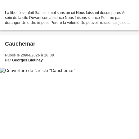
La liberté s’enfuit Sans un mot sans un cri Nous laissant désemparés Au
sein de la cité Devant son absence Nous faisons silence Pour ne pas
déranger Un ordre imposé Perdre la volonté De pouvoir refuser L’injuste
obligation Est une démission Va-t-on continuer...
Cauchemar
Publié le 29/04/2026 à 16:08
Par
Georges Bleuhay