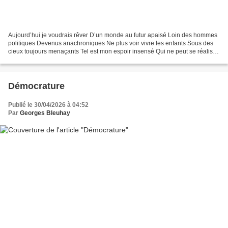
Aujourd’hui je voudrais rêver D’un monde au futur apaisé Loin des hommes
politiques Devenus anachroniques Ne plus voir vivre les enfants Sous des
cieux toujours menaçants Tel est mon espoir insensé Qui ne peut se réaliser
Depuis toujours l’humanité Ne...
Démocrature
Publié le 30/04/2026 à 04:52
Par
Georges Bleuhay