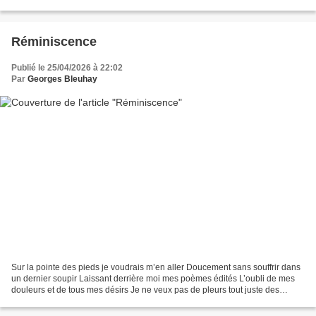
que dangers Que l’on doit...
Réminiscence
Publié le 25/04/2026 à 22:02
Par
Georges Bleuhay
Sur la pointe des pieds je voudrais m’en aller Doucement sans souffrir dans
un dernier soupir Laissant derrière moi mes poèmes édités L’oubli de mes
douleurs et de tous mes désirs Je ne veux pas de pleurs tout juste des
regrets Souvenez-vous de moi longtemps...