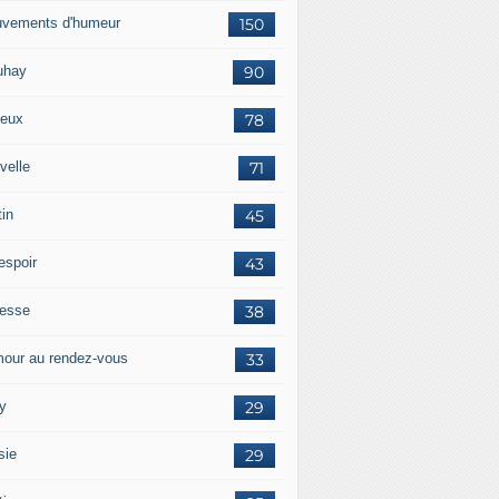
vements d'humeur
150
uhay
90
eux
78
velle
71
tin
45
espoir
43
tesse
38
our au rendez-vous
33
y
29
sie
29