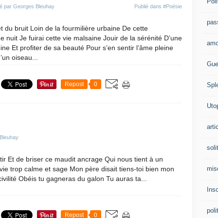
Poli
é par Georges Bleuhay
Publié dans
#Poésie
pas
et du bruit Loin de la fourmilière urbaine De cette
nuit Je fuirai cette vie malsaine Jouir de la sérénité D’une
amo
ne Et profiter de sa beauté Pour s’en sentir l’âme pleine
’un oiseau...
Gue
Repost
0
Spl
Uto
arti
 Bleuhay
soli
artir Et de briser ce maudit ancrage Qui nous tient à un
mis
vie trop calme et sage Mon père disait tiens-toi bien mon
civilité Obéis tu gagneras du galon Tu auras ta...
Ins
poli
Repost
0