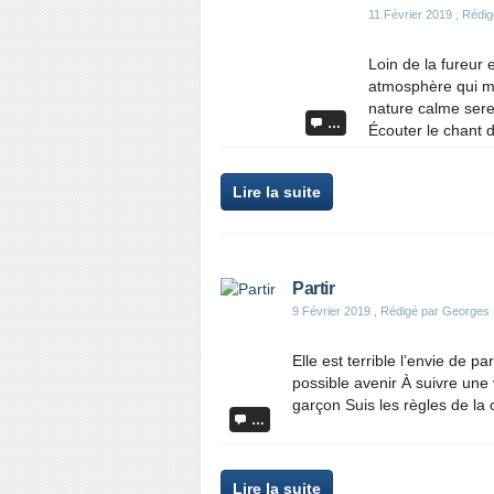
11 Février 2019
, Rédig
Loin de la fureur 
atmosphère qui me 
nature calme serei
…
Écouter le chant d
Lire la suite
Partir
9 Février 2019
, Rédigé par Georges
Elle est terrible l’envie de p
possible avenir À suivre une 
garçon Suis les règles de la 
…
Lire la suite