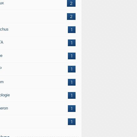
ux
2
2
chus
1
TA
1
ge
1
P
1
um
1
ologie
1
neron
1
1