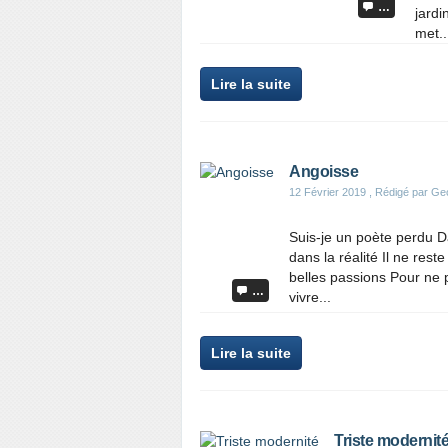
…
jardi
met..
Lire la suite
Angoisse
12 Février 2019
, Rédigé par Ge
Suis-je un poète perdu Da
dans la réalité Il ne res
belles passions Pour ne 
…
vivre...
Lire la suite
Triste modernit