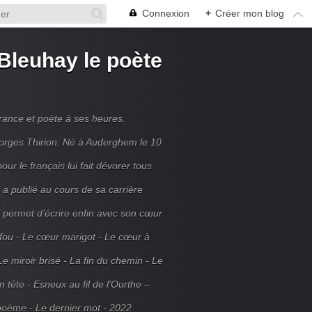
Connexion
+
Créer mon blog
Bleuhay le poète
France et poète à ses heures.
rges Thirion. Né à Auderghem le 10
ur le français lui fait dévorer tous
 a publié au cours de sa carrière
ui permet d’écrire enfin avec son cœur
 fou - Le cœur marigot - Le cœur à
Le miroir brisé - La fin du chemin - Le
tête - Esneux au fil de l'Ourthe –
poème - Le dernier mot - 2022