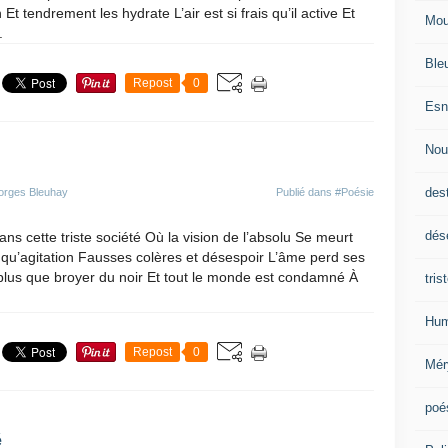
n Et tendrement les hydrate L’air est si frais qu’il active Et
Mou
.
Ble
Repost
0
Esn
Nou
des
orges Bleuhay
Publié dans
#Poésie
dés
ns cette triste société Où la vision de l’absolu Se meurt
te qu’agitation Fausses colères et désespoir L’âme perd ses
plus que broyer du noir Et tout le monde est condamné À
tris
Hum
Repost
0
Mér
poé
é