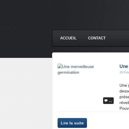
ACCUEIL
CONTACT
Une 
26 Fév
Une g
dessé
prés
…
révei
Pouvo
Lire la suite