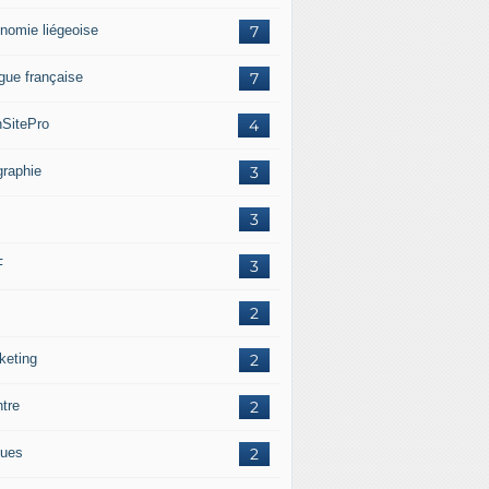
nomie liégeoise
7
gue française
7
SitePro
4
graphie
3
3
F
3
2
keting
2
ntre
2
ues
2