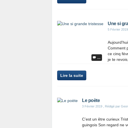
Une si gr
5 Février 2019
Aujourd'hui
Comment po
ce cinq fév
…
je te revoi
Lire la suite
Le poète
3 Février 2019
, Rédigé par Geo
C’est un être curieux Tris
guingois Son regard ne vo