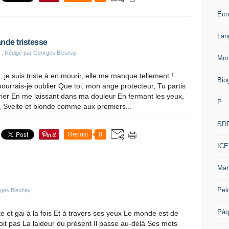
Eco
Lan
ande tristesse
, Rédigé par Georges Bleuhay
Mon
, je suis triste à en mourir, elle me manque tellement !
Bio
urrais-je oublier Que toi, mon ange protecteur, Tu partis
rier En me laissant dans ma douleur En fermant les yeux,
P
s, Svelte et blonde comme aux premiers...
SD
Repost
0
ICE
Mar
Pei
rges Bleuhay
Pàq
te et gai à la fois Et à travers ses yeux Le monde est de
it pas La laideur du présent Il passe au-delà Ses mots