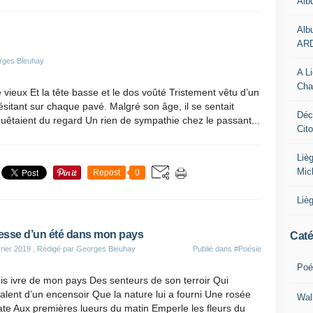
Alb
Alb
AR
rges Bleuhay
A L
Cha
, le vieux Et la tête basse et le dos voûté Tristement vêtu d’un
itant sur chaque pavé. Malgré son âge, il se sentait
Déc
quêtaient du regard Un rien de sympathie chez le passant...
Cit
Liè
Mic
Repost
0
Liè
resse d’un été dans mon pays
Caté
rier 2019
, Rédigé par Georges Bleuhay
Publié dans
#Poésie
Poé
is ivre de mon pays Des senteurs de son terroir Qui
alent d’un encensoir Que la nature lui a fourni Une rosée
Wal
ate Aux premières lueurs du matin Emperle les fleurs du