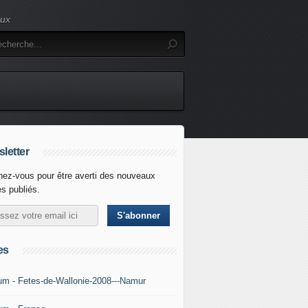
eux
letter
ez-vous pour être averti des nouveaux
es publiés.
es
um - Fetes-de-Wallonie-2008---Namur