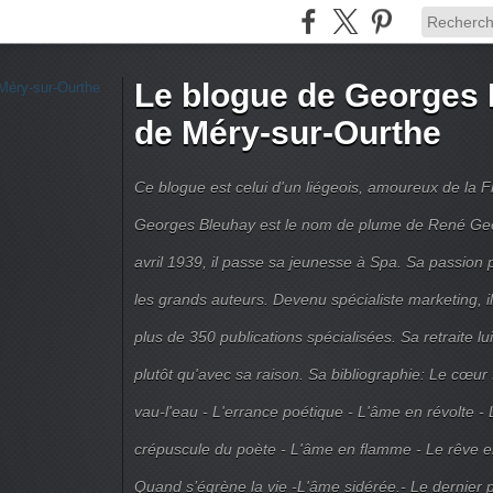
Le blogue de Georges 
de Méry-sur-Ourthe
Ce blogue est celui d'un liégeois, amoureux de la 
Georges Bleuhay est le nom de plume de René Geo
avril 1939, il passe sa jeunesse à Spa. Sa passion po
les grands auteurs. Devenu spécialiste marketing, il
plus de 350 publications spécialisées. Sa retraite l
plutôt qu'avec sa raison. Sa bibliographie: Le cœur
vau-l'eau - L'errance poétique - L'âme en révolte - 
crépuscule du poète - L'âme en flamme - Le rêve en 
Quand s’égrène la vie -L'âme sidérée.- Le dernier 