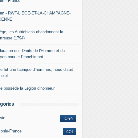
um - France
um - RWF-LIEGE-ET-LA-CHAMPAGNE-
DENNE
iège, les Autrichiens abandonnent la
rtreuse (1794)
laration des Droits de l'Homme et du
oyen pour le Franchimont
ge fut une fabrique d’hommes, nous disait
helet
ge possède la Légion d’honneur
gories
sie
1044
lonie-France
401