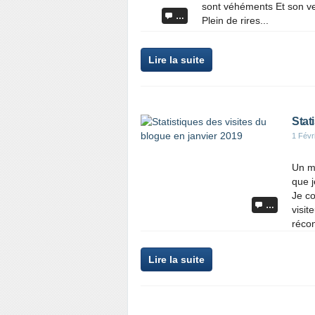
sont véhéments Et son ve
…
Plein de rires...
Lire la suite
Stat
1 Févr
Un m
que j
Je c
…
visit
récon
Lire la suite