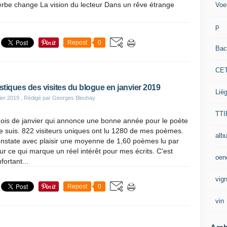
rbe change La vision du lecteur Dans un rêve étrange
Voe
p
Repost
0
Bac
CE
istiques des visites du blogue en janvier 2019
Liè
ier 2019
, Rédigé par Georges Bleuhay
TTI
ois de janvier qui annonce une bonne année pour le poète
e suis. 822 visiteurs uniques ont lu 1280 de mes poèmes.
alb
onstate avec plaisir une moyenne de 1,60 poèmes lu par
eur ce qui marque un réel intérêt pour mes écrits. C'est
oen
fortant...
vig
Repost
0
vin