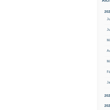
Arch
20
Ju
Ju
M
Av
M
Fé
Ja
20
20