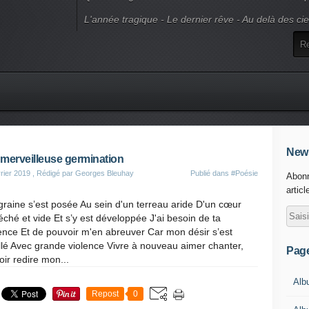
L'année tragique - Le dernier rêve - Au delà des ci
News
merveilleuse germination
rier 2019
, Rédigé par Georges Bleuhay
Publié dans
#Poésie
Abonn
articl
raine s’est posée Au sein d'un terreau aride D'un cœur
ché et vide Et s’y est développée J'ai besoin de ta
ence Et de pouvoir m'en abreuver Car mon désir s’est
llé Avec grande violence Vivre à nouveau aimer chanter,
Pag
ir redire mon...
Alb
Repost
0