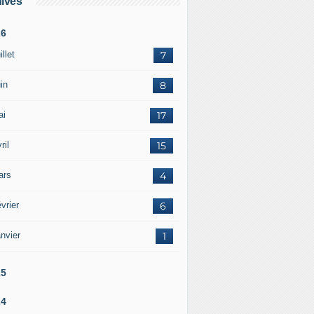
ives
26
illet
7
in
8
ai
17
ril
15
ars
4
vrier
6
nvier
1
25
24