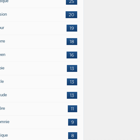
tique
25
sion
20
ur
19
rre
18
een
16
pie
13
cle
13
tude
13
ère
11
omnie
9
tique
8