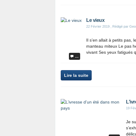
Le vieux
22 Février 2019
, Rédigé par Geo
Il s’en allait à petits pas
manteau miteux Le pas hés
vivant Ses yeux fatigués 
…
Lire la suite
L’iv
19 Fév
Je su
s’exh
délic