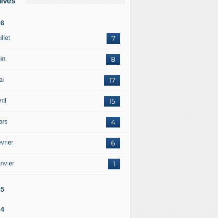
ives
26
illet
7
in
8
ai
17
ril
15
ars
4
vrier
6
nvier
1
25
24