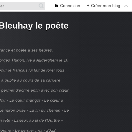
Connexion
+
Créer mon blog
Bleuhay le poète
France et poète à ses heures.
rges Thirion. Né à Auderghem le 10
ur le français lui fait dévorer tous
 a publié au cours de sa carrière
ui permet d’écrire enfin avec son cœur
 fou - Le cœur marigot - Le cœur à
Le miroir brisé - La fin du chemin - Le
tête - Esneux au fil de l'Ourthe –
poème - Le dernier mot - 2022