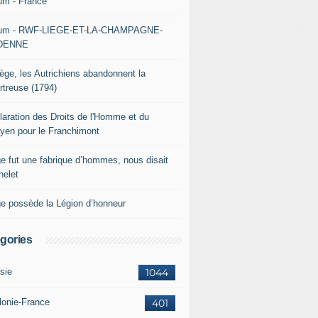
um - France
um - RWF-LIEGE-ET-LA-CHAMPAGNE-
DENNE
iège, les Autrichiens abandonnent la
rtreuse (1794)
laration des Droits de l'Homme et du
oyen pour le Franchimont
ge fut une fabrique d’hommes, nous disait
helet
ge possède la Légion d’honneur
gories
sie
1044
lonie-France
401