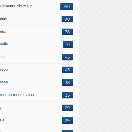
vements d'humeur
150
uhay
90
eux
78
velle
71
tin
45
espoir
43
tesse
38
our au rendez-vous
33
y
29
sie
29