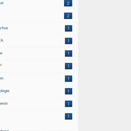
ux
2
2
chus
1
TA
1
ge
1
P
1
um
1
ologie
1
neron
1
1