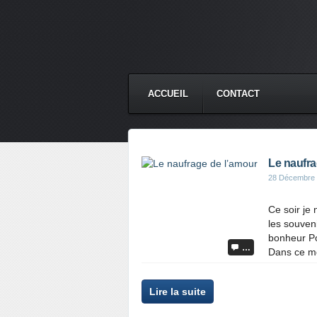
ACCUEIL
CONTACT
Le naufra
28 Décembre
Ce soir je
les souven
bonheur Po
…
Dans ce mo
Lire la suite