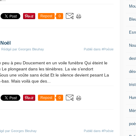
Mou
Repost
0
Ble
Esn
a Noël
Nou
, Rédigé par Georges Bleuhay
Publié dans
#Poésie
des
lle peu à peu Doucement en un voile funèbre Qui éteint le
u Le plongeant dans les ténèbres. La vie s’endort
dés
us une voûte sans éclat Et le silence devient pesant La
à-bas. Mais voilà que des...
tris
Hum
Repost
0
Mér
poé
igé par Georges Bleuhay
Publié dans
#Poésie