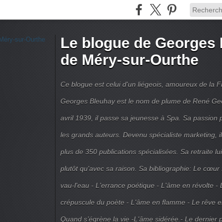
Le blogue de Georges 
de Méry-sur-Ourthe
Ce blogue est celui d'un liégeois, amoureux de la 
Georges Bleuhay est le nom de plume de René Geo
avril 1939, il passe sa jeunesse à Spa. Sa passion po
les grands auteurs. Devenu spécialiste marketing, il
plus de 350 publications spécialisées. Sa retraite l
plutôt qu'avec sa raison. Sa bibliographie: Le cœur
vau-l'eau - L'errance poétique - L'âme en révolte - 
crépuscule du poète - L'âme en flamme - Le rêve en 
Quand s’égrène la vie -L'âme sidérée.- Le dernier 