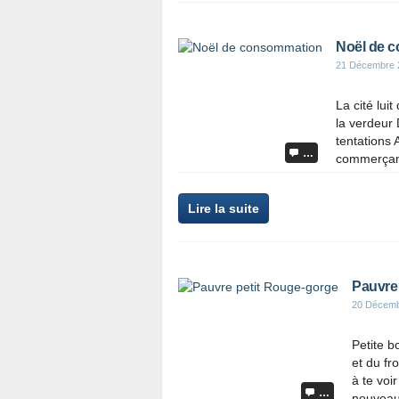
Noël de 
21 Décembre 
La cité lui
la verdeur 
tentations 
…
commerçants
Lire la suite
Pauvre
20 Décemb
Petite b
et du fr
à te voi
…
nouveau 