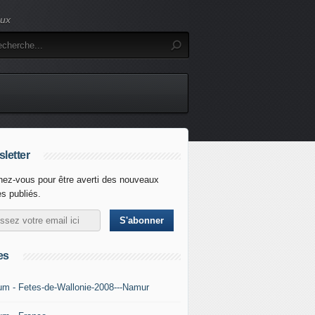
eux
letter
ez-vous pour être averti des nouveaux
es publiés.
es
um - Fetes-de-Wallonie-2008---Namur