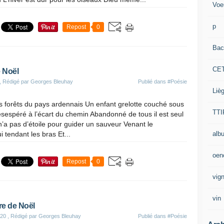
Voe
p
Repost
0
Bac
CE
 Noël
, Rédigé par Georges Bleuhay
Publié dans
#Poésie
Liè
s forêts du pays ardennais Un enfant grelotte couché sous
TTI
 désespéré à l’écart du chemin Abandonné de tous il est seul
’a pas d’étoile pour guider un sauveur Venant le
alb
i tendant les bras Et...
oen
Repost
0
vig
vin
re de Noël
020
, Rédigé par Georges Bleuhay
Publié dans
#Poésie