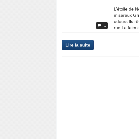
L’étoile de N
miséreux Gri
odeurs Ils rê
…
rue La faim 
Lire la suite