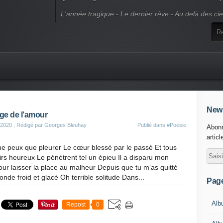
L'année tragique - Le dernier rêve - Au delà des ci
News
ge de l’amour
 2020
, Rédigé par Georges Bleuhay
Publié dans
#Poésie
Abonn
articl
 ne peux que pleurer Le cœur blessé par le passé Et tous
irs heureux Le pénètrent tel un épieu Il a disparu mon
ur laisser la place au malheur Depuis que tu m’as quitté
nde froid et glacé Oh terrible solitude Dans...
Pag
Alb
Repost
0