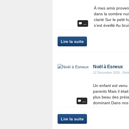
À mes amis provença
dans la sombre nuit 
clarté Sur le petit
…
s’est éveillé Au brui
Lire la suite
Noël à Esneux
22 Décembre 2020
, Réd
Un enfant est venu 
parents Mais il éta
plus beau des prése
…
dominant Dans nos 
Lire la suite