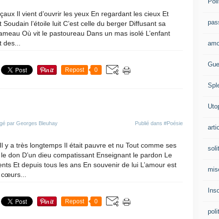
Poli
ux Il vient d’ouvrir les yeux En regardant les cieux Et
pas
Soudain l’étoile luit C’est celle du berger Diffusant sa
 hameau Où vit le pastoureau Dans un mas isolé L’enfant
t des...
amo
Gue
Repost
0
Spl
Uto
igé par Georges Bleuhay
Publié dans
#Poésie
arti
Il y a très longtemps Il était pauvre et nu Tout comme ses
soli
it le don D’un dieu compatissant Enseignant le pardon Le
nts Et depuis tous les ans En souvenir de lui L’amour est
mis
cœurs...
Ins
Repost
0
poli