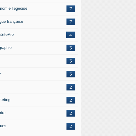
nomie liégeoise
7
gue française
7
SitePro
4
graphie
3
3
F
3
2
keting
2
ntre
2
ues
2