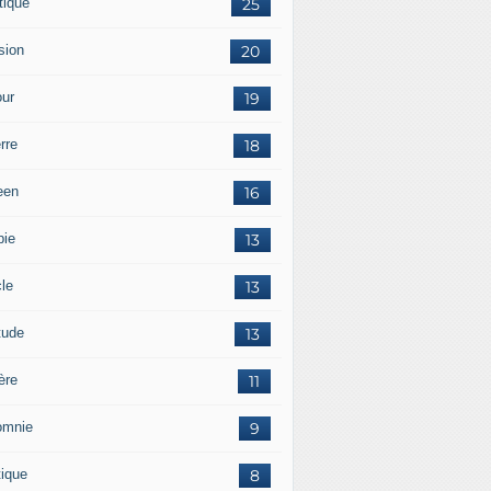
tique
25
sion
20
ur
19
rre
18
een
16
pie
13
cle
13
tude
13
ère
11
omnie
9
tique
8