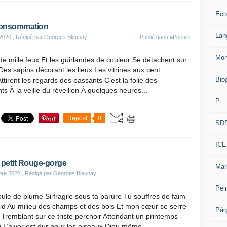
Eco
consommation
Lan
2020
, Rédigé par Georges Bleuhay
Publié dans
#Poésie
Mon
t de mille feux Et les guirlandes de couleur Se détachent sur
Des sapins décorant les lieux Les vitrines aux cent
Bio
Attirent les regards des passants C’est la folie des
 À la veille du réveillon À quelques heures...
P
Repost
0
SD
ICE
 petit Rouge-gorge
Mar
re 2020
, Rédigé par Georges Bleuhay
Pei
oule de plume Si fragile sous ta parure Tu souffres de faim
oid Au milieu des champs et des bois Et mon cœur se serre
Pàq
r Tremblant sur ce triste perchoir Attendant un printemps
L’hiver est dur pour les oiseaux Dieu même...