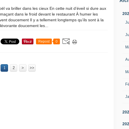
Arch
oël va briller dans les cieux En cette nuit d’éveil si dure aux
20
maçant dans le froid devant le restaurant À humer les
vent doucement Il y a tellement longtemps qu’ils sont à la
Ju
dévorante doucement les...
Ju
Repost
0
M
Av
1
2
>
>>
M
Fé
Ja
20
20