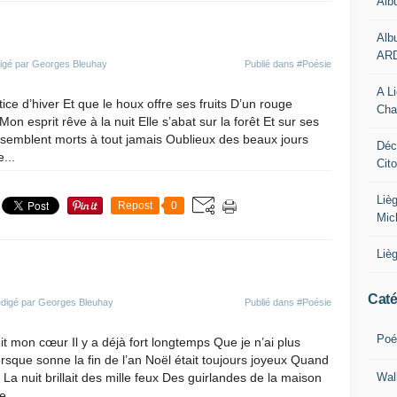
Alb
Alb
AR
igé par Georges Bleuhay
Publié dans
#Poésie
A L
tice d’hiver Et que le houx offre ses fruits D’un rouge
Cha
 Mon esprit rêve à la nuit Elle s’abat sur la forêt Et sur ses
 semblent morts à tout jamais Oublieux des beaux jours
Déc
...
Cit
Liè
Repost
0
Mic
Liè
Caté
digé par Georges Bleuhay
Publié dans
#Poésie
Poé
it mon cœur Il y a déjà fort longtemps Que je n’ai plus
sque sonne la fin de l’an Noël était toujours joyeux Quand
Wal
on La nuit brillait des mille feux Des guirlandes de la maison
...