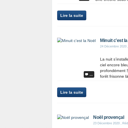
Lire la suite
Minuit c'est l
24 Décembre 2020
La nuit s’insta
ciel encore ble
profondément So
…
forêt frisonne l
Lire la suite
Noël provençal
23 Décembre 2020
, Réd