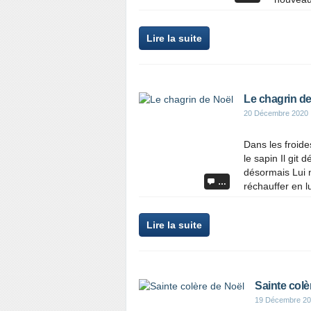
Lire la suite
Le chagrin de
20 Décembre 2020
Dans les froide
le sapin Il git
désormais Lui n
…
réchauffer en lu
Lire la suite
Sainte colè
19 Décembre 2