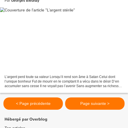
Par
Georges Bleuhay
L’argent perd toute sa valeur Lorsqu’il rend son âme à Satan Celui dont
l’unique bonheur Fut de mourir en le comptant Il a vécu dans le désir D’en
accumuler sans cesse Il ne voyait pas l’avenir Sans augmenter sa richesse
Devenu égal au mendiant Il git...
< Page précédente
Page suivante >
Hébergé par Overblog