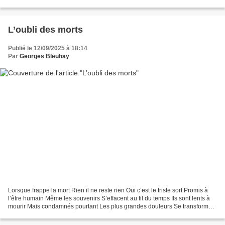
le destin De ces soldats vaincus...
L’oubli des morts
Publié le 12/09/2025 à 18:14
Par
Georges Bleuhay
Lorsque frappe la mort Rien il ne reste rien Oui c’est le triste sort Promis à
l’être humain Même les souvenirs S’effacent au fil du temps Ils sont lents à
mourir Mais condamnés pourtant Les plus grandes douleurs Se transforment
en regrets Qui assèchent...