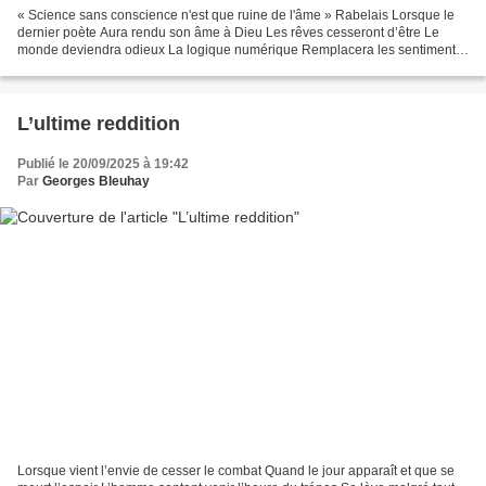
« Science sans conscience n'est que ruine de l'âme » Rabelais Lorsque le
dernier poète Aura rendu son âme à Dieu Les rêves cesseront d’être Le
monde deviendra odieux La logique numérique Remplacera les sentiments
Et le règne informatique Façonnera l’esprit...
L’ultime reddition
Publié le 20/09/2025 à 19:42
Par
Georges Bleuhay
Lorsque vient l’envie de cesser le combat Quand le jour apparaît et que se