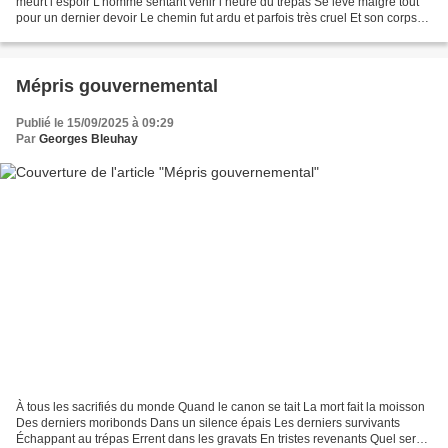
meurt l’espoir L’homme sentant venir l’heure du trépas Se lève malgré tout
pour un dernier devoir Le chemin fut ardu et parfois très cruel Et son corps
s’est brisé comme sa volonté...
Mépris gouvernemental
Publié le 15/09/2025 à 09:29
Par
Georges Bleuhay
À tous les sacrifiés du monde Quand le canon se tait La mort fait la moisson
Des derniers moribonds Dans un silence épais Les derniers survivants
Échappant au trépas Errent dans les gravats En tristes revenants Quel sera