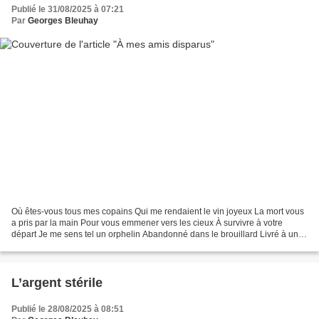
Publié le 31/08/2025 à 07:21
Par
Georges Bleuhay
Où êtes-vous tous mes copains Qui me rendaient le vin joyeux La mort vous
a pris par la main Pour vous emmener vers les cieux À survivre à votre
départ Je me sens tel un orphelin Abandonné dans le brouillard Livré à un
triste destin Il me reste le souvenir...
L’argent stérile
Publié le 28/08/2025 à 08:51