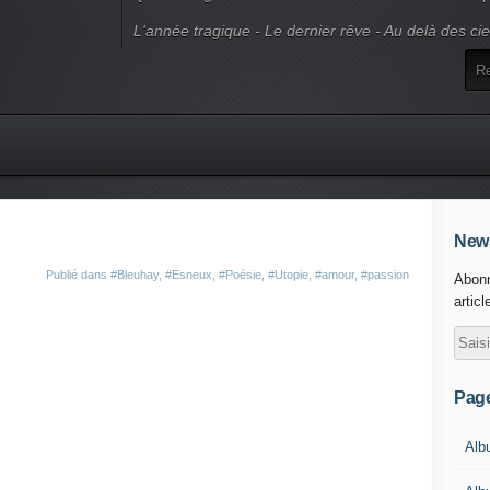
L'année tragique - Le dernier rêve - Au delà des ci
News
Publié dans
#Bleuhay
,
#Esneux
,
#Poésie
,
#Utopie
,
#amour
,
#passion
Abonn
articl
Pag
Alb