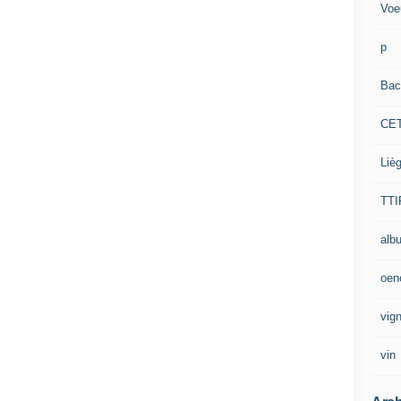
Voe
p
Bac
CE
Liè
TTI
alb
oen
vig
vin