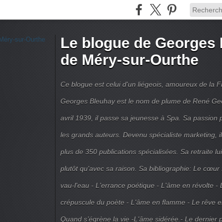
Le blogue de Georges 
de Méry-sur-Ourthe
Ce blogue est celui d'un liégeois, amoureux de la 
Georges Bleuhay est le nom de plume de René Geo
avril 1939, il passe sa jeunesse à Spa. Sa passion po
les grands auteurs. Devenu spécialiste marketing, il
plus de 350 publications spécialisées. Sa retraite l
plutôt qu'avec sa raison. Sa bibliographie: Le cœur
vau-l'eau - L'errance poétique - L'âme en révolte - 
crépuscule du poète - L'âme en flamme - Le rêve en 
Quand s’égrène la vie -L'âme sidérée.- Le dernier 