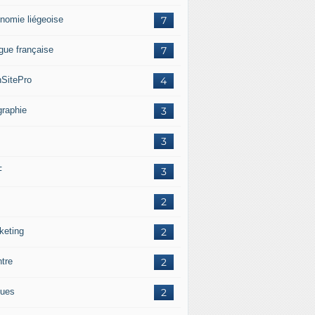
nomie liégeoise
7
gue française
7
SitePro
4
graphie
3
3
F
3
2
keting
2
ntre
2
ues
2