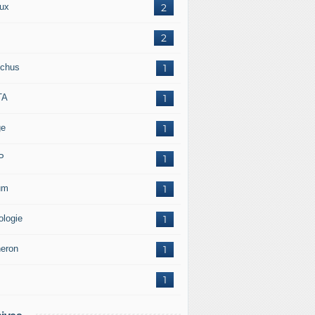
ux
2
2
chus
1
TA
1
ge
1
P
1
um
1
ologie
1
neron
1
1