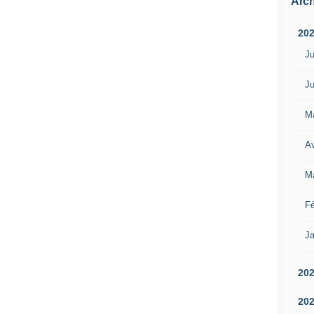
Arch
20
Ju
Ju
M
Av
M
Fé
Ja
20
20