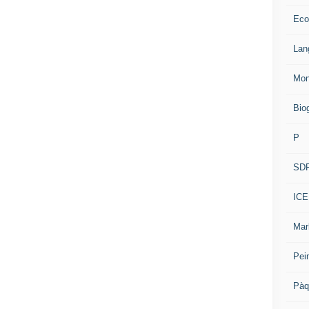
Eco
Lan
Mon
Bio
P
SD
ICE
Mar
Pei
Pàq