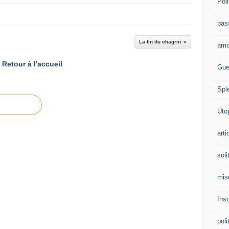
Poli
pas
La fin du chagrin
amo
Retour à l'accueil
Gue
Spl
Uto
arti
soli
mis
Ins
poli