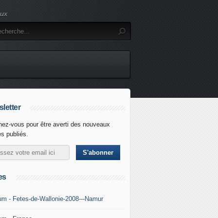
eux
letter
ez-vous pour être averti des nouveaux
es publiés.
es
um - Fetes-de-Wallonie-2008---Namur