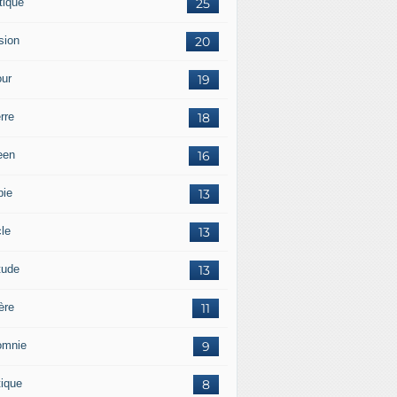
tique
25
sion
20
ur
19
rre
18
een
16
pie
13
cle
13
tude
13
ère
11
omnie
9
tique
8