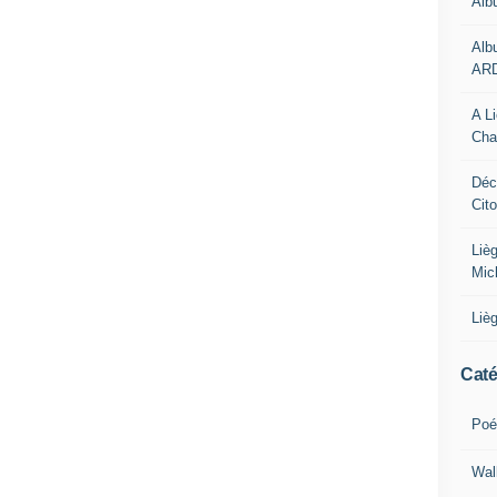
Alb
Alb
AR
A L
Cha
Déc
Cit
Liè
Mic
Liè
Caté
Poé
Wal