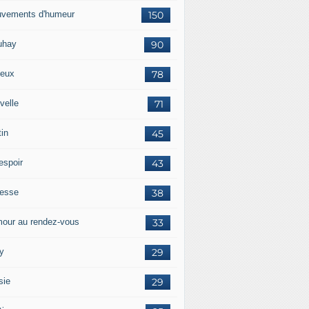
vements d'humeur
150
uhay
90
eux
78
velle
71
tin
45
espoir
43
tesse
38
our au rendez-vous
33
y
29
sie
29