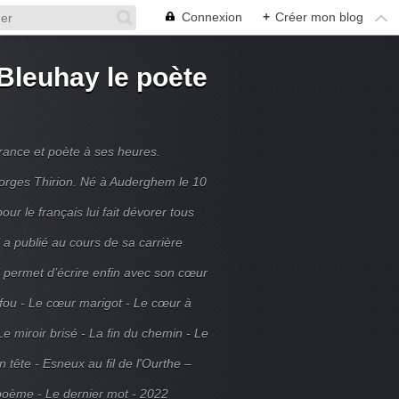
Connexion
+
Créer mon blog
Bleuhay le poète
France et poète à ses heures.
rges Thirion. Né à Auderghem le 10
ur le français lui fait dévorer tous
 a publié au cours de sa carrière
ui permet d’écrire enfin avec son cœur
 fou - Le cœur marigot - Le cœur à
Le miroir brisé - La fin du chemin - Le
tête - Esneux au fil de l'Ourthe –
poème - Le dernier mot - 2022