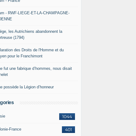
um - France
um - RWF-LIEGE-ET-LA-CHAMPAGNE-
DENNE
iège, les Autrichiens abandonnent la
rtreuse (1794)
laration des Droits de l'Homme et du
oyen pour le Franchimont
ge fut une fabrique d’hommes, nous disait
helet
ge possède la Légion d’honneur
gories
sie
1044
lonie-France
401