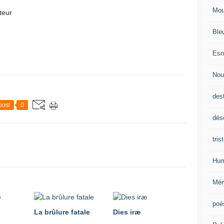
Mou
teur
Ble
Esn
Nou
des
post
0
dés
tris
Hum
Mér
poé
La brûlure fatale
Dies iræ