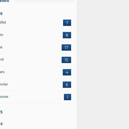
ives
26
illet
7
in
8
ai
17
ril
15
ars
4
vrier
6
nvier
1
25
24