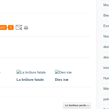
Mou
Ble
Esn
post
0
Nou
des
dés
tris
Hum
La brûlure fatale
Dies iræ
Mér
poé
Le bonheur perdu