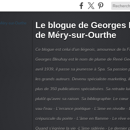
Le blogue de Georges 
de Méry-sur-Ourthe
Ce blogue est celui d'un liégeois, amoureux de la 
Georges Bleuhay est le nom de plume de René Geo
avril 1939, il passe sa jeunesse à Spa. Sa passion po
les grands auteurs. Devenu spécialiste marketing, il
plus de 350 publications spécialisées. Sa retraite l
plutôt qu'avec sa raison. Sa bibliographie: Le cœur
vau-l'eau - L'errance poétique - L'âme en révolte - 
crépuscule du poète - L'âme en flamme - Le rêve en 
Quand s’égrène la vie -L'âme sidérée.- Le dernier 