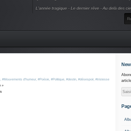
L'année tragique - Le dernier rêve - Au delà des ci
News
Abonn
e
,
#Mouvements d'humeur
,
#Poésie
,
#Politique
,
#destin
,
#désespoir
,
#tristesse
articl
e »
s
Pag
Alb