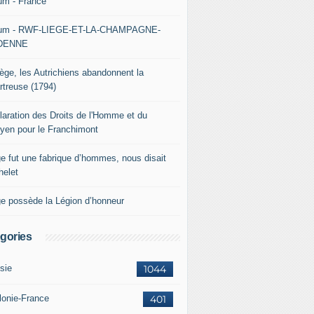
um - France
um - RWF-LIEGE-ET-LA-CHAMPAGNE-
DENNE
iège, les Autrichiens abandonnent la
rtreuse (1794)
laration des Droits de l'Homme et du
oyen pour le Franchimont
ge fut une fabrique d’hommes, nous disait
helet
ge possède la Légion d’honneur
gories
sie
1044
lonie-France
401