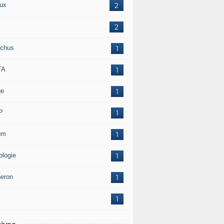
ux
2
2
chus
1
TA
1
ge
1
P
1
um
1
ologie
1
neron
1
1