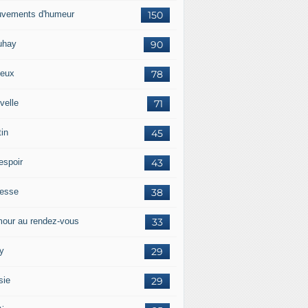
vements d'humeur
150
uhay
90
eux
78
velle
71
tin
45
espoir
43
tesse
38
our au rendez-vous
33
y
29
sie
29