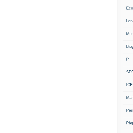
Eco
Lan
Mon
Bio
P
SD
ICE
Mar
Pei
Pàq