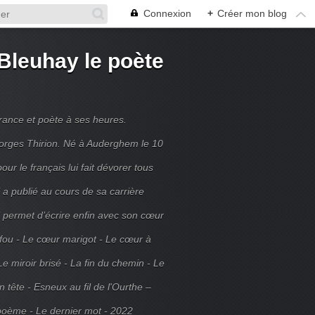
Connexion
+
Créer mon blog
Bleuhay le poète
France et poète à ses heures.
rges Thirion. Né à Auderghem le 10
ur le français lui fait dévorer tous
 a publié au cours de sa carrière
ui permet d’écrire enfin avec son cœur
 fou - Le cœur marigot - Le cœur à
Le miroir brisé - La fin du chemin - Le
tête - Esneux au fil de l'Ourthe –
poème - Le dernier mot - 2022