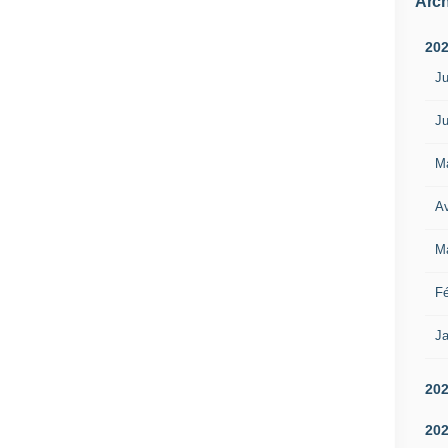
Arch
20
Ju
Ju
M
Av
M
Fé
Ja
20
20