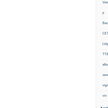
Voe
p
Bac
CE
Liè
TTI
alb
oen
vig
vin