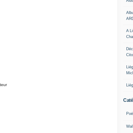
Alb
Alb
AR
A L
Cha
Déc
Cit
Liè
Mic
teur
Liè
Caté
Poé
Wal