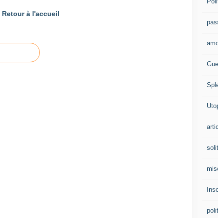
Poli
Retour à l'accueil
pas
amo
Gue
Spl
Uto
arti
soli
mis
Ins
poli