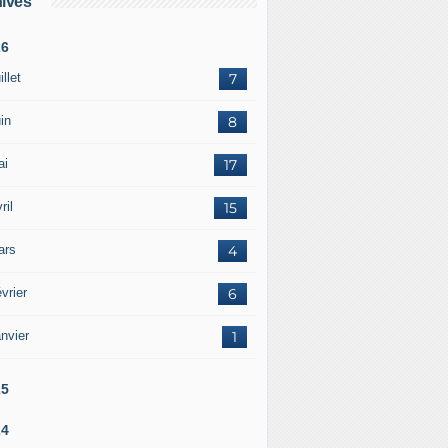
ives
26
illet
7
in
8
ai
17
ril
15
ars
4
vrier
6
nvier
1
25
24