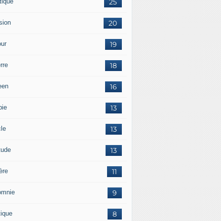
tique
25
sion
20
ur
19
rre
18
een
16
pie
13
cle
13
tude
13
ère
11
omnie
9
tique
8