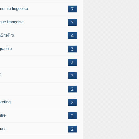
nomie liégeoise
7
gue française
7
SitePro
4
graphie
3
3
F
3
2
keting
2
ntre
2
ues
2