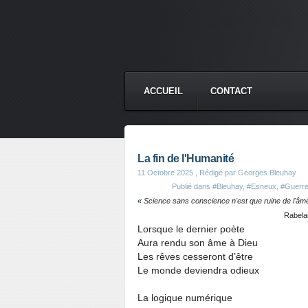
ACCUEIL
CONTACT
La fin de l'Humanité
11 Octobre 2025
, Rédigé par Georges Bleuhay
Publié dans
#Bleuhay
,
#Esneux
,
#Guerr
«
Science sans conscience n'est que ruine de l'âm
Rabelai
Lorsque le dernier poète
Aura rendu son âme à Dieu
Les rêves cesseront d’être
Le monde deviendra odieux
La logique numérique