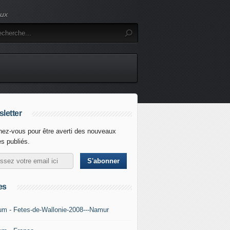
eux
letter
ez-vous pour être averti des nouveaux
es publiés.
es
um - Fetes-de-Wallonie-2008---Namur