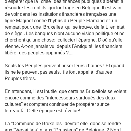
d'espérer que la "crise" des finances publiques aiderait à
résoudre les conflits qui font rage en Belgique.Il est vain
de voir dans les institutions financières françaises une
ligne Maginot contre l'hybris du Peuple Flamand et un
rempart pour, une Bruxelles qui se trouve, de fait, en état
de siège . Les banques n'ont aucune vision politique et ne
cherchent qu'une chose: collecter l'épargne. D'où qu'elle
vienne. A-t-on jamais vu, depuis l'Antiquité, les financiers
libérer des peuples opprimés ?....
Seuls les Peuples peuvent briser leurs chaines ! Et quand
ils ne le peuvent pas seuls, ils font appel à d'autres
Peuples frères.
En attendant, il est inutile que certains Bruxellois se voient
encore comme des "intercesseurs surdoués des deux
cultures" et comptent continuer de prospérer sur ce
terreau-là. Cette époque est révolue!
La "Commune de Bruxelles" devrait-elle donc se rendre
aux "Versaillais" et aux "Prussiens" de Belgique. ? Non !