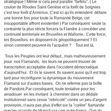
stratégique ! Même si cela peut paraître "farfelu". ( Le
couloir de Rhodes Saint Genèse et la forêt de Soignies
c'est leur forêt d'Arminius. C'est ici qu'ils entendent défaire
une bonne fois pour toute la Romanité Belge, cet
insupportable affront existentiel ) Par conséquent seule la
contrainte la plus stricte forcera la Flandre à concéder une
continuité territoriale en Bruxelles et Wallonie. Cette force,
les Bruxellois en disposent-ils géopolitiquement ? Et
sinon comment peuvent-ils l'acquérir ? Tout est là.
Tous les Peuples ont leur défaut , mais malheureusement
pour nos Flamands, les leurs ne peuvent trouver de
transcription acceptable dans l'occident démocratique
d'aujourd'hui. Et ils le savent. Ils savent aussi qu'il est trop
tard pour reconfigurer la dynamique du mouvement
Flamand sur d'autres bases. On ne referme pas la boîte
de Pandore.Par conséquent, toute tentative pour les
amadouer en les invitant à cheminer dans un dédale
institutionnel sans cesse "rebricolé" contre un peu d'argent
provisoire, n'aura pas plus d'effet sur la "colère" flamande
que les accords de Munich sur une autre fureur . Que du