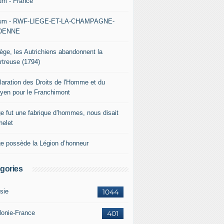
um - France
um - RWF-LIEGE-ET-LA-CHAMPAGNE-
DENNE
iège, les Autrichiens abandonnent la
rtreuse (1794)
laration des Droits de l'Homme et du
oyen pour le Franchimont
ge fut une fabrique d’hommes, nous disait
helet
ge possède la Légion d’honneur
gories
sie
1044
lonie-France
401