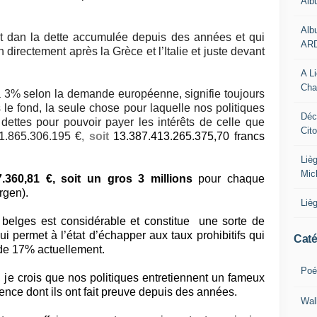
Alb
Alb
utôt dan la dette accumulée depuis des années et qui
AR
 directement après la Grèce et l’Italie et juste devant
A L
Cha
 à 3% selon la demande européenne, signifie toujours
le fond, la seule chose pour laquelle nos politiques
Déc
dettes pour pouvoir payer les intérêts de celle que
Cit
31.865.306.195 €
, soit
13.387.413.265.375,70 francs
Liè
Mic
7.360,81 €, soit un gros 3 millions
pour chaque
rgen).
Liè
elges est considérable et constitue
une sorte de
ui permet à l’état d’échapper aux taux prohibitifs qui
Caté
 de 17% actuellement.
Poé
 je crois que nos politiques entretiennent un fameux
ence dont ils ont fait preuve depuis des années.
Wal