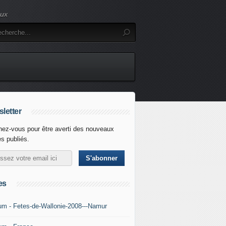
eux
letter
ez-vous pour être averti des nouveaux
es publiés.
es
um - Fetes-de-Wallonie-2008---Namur