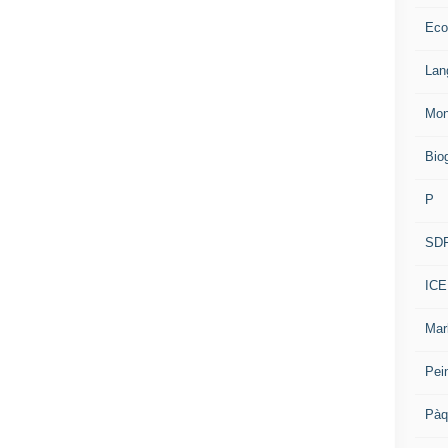
Eco
Lan
Mon
Bio
P
SD
ICE
Mar
Pei
Pàq