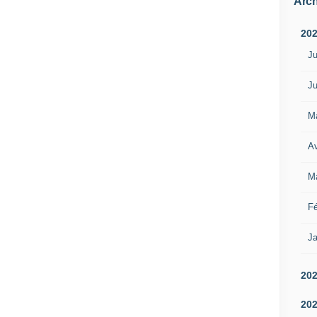
Arch
20
Ju
Ju
M
Av
M
Fé
Ja
20
20