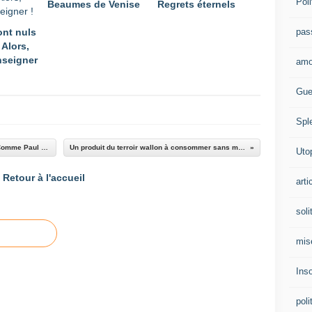
Poli
Beaumes de Venise
Regrets éternels
pas
ont nuls
 Alors,
enseigner
amo
Gue
Spl
Eric Van Rompuy admirateur de l’Allemagne. Comme Paul Magnette ?
Un produit du terroir wallon à consommer sans modération
Uto
Retour à l'accueil
arti
soli
mis
Ins
poli