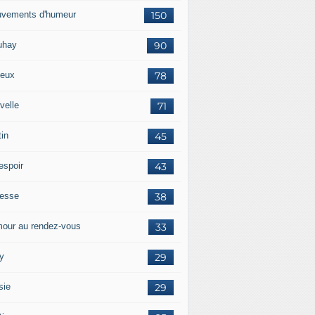
vements d'humeur
150
uhay
90
eux
78
velle
71
tin
45
espoir
43
tesse
38
our au rendez-vous
33
y
29
sie
29