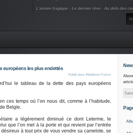
L'année tragique - Le dernier rêve - Au delà des ci
News
s européens les plus endettés
Publié dans
#Wallonie-France
Abonn
articl
urd’hui le tableau de la dette des pays européens
t en ces temps où l’on nous dit, comme à l’habitude,
de Belgïe.
Pag
dgétaire a légèrement diminué ce dont Leterme, le
Alb
lui que l’on met à la porte et qui revient par l’entrée
désireux à tout prix de vous vendre sa camelote, se