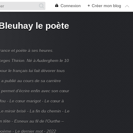
Connexion
+
Créer mon blog
Bleuhay le poète
France et poète à ses heures.
rges Thirion. Né à Auderghem le 10
ur le français lui fait dévorer tous
 a publié au cours de sa carrière
ui permet d’écrire enfin avec son cœur
 fou - Le cœur marigot - Le cœur à
Le miroir brisé - La fin du chemin - Le
tête - Esneux au fil de l'Ourthe –
poème - Le dernier mot - 2022