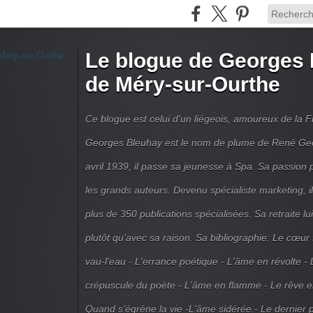
Le blogue de Georges 
de Méry-sur-Ourthe
Ce blogue est celui d'un liégeois, amoureux de la 
Georges Bleuhay est le nom de plume de René Geo
avril 1939, il passe sa jeunesse à Spa. Sa passion po
les grands auteurs. Devenu spécialiste marketing, il
plus de 350 publications spécialisées. Sa retraite l
plutôt qu'avec sa raison. Sa bibliographie: Le cœur
vau-l'eau - L'errance poétique - L'âme en révolte - 
crépuscule du poète - L'âme en flamme - Le rêve en 
Quand s’égrène la vie -L'âme sidérée.- Le dernier 