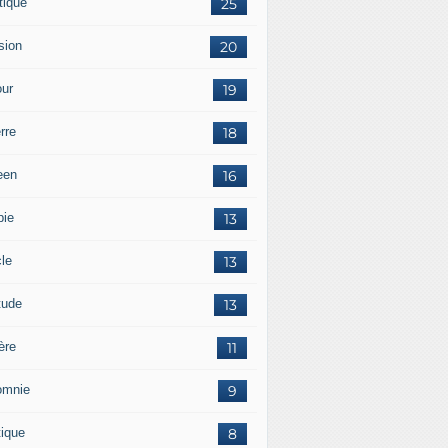
tique
25
sion
20
ur
19
rre
18
een
16
pie
13
cle
13
tude
13
ère
11
omnie
9
tique
8