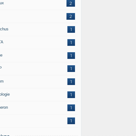
ux
2
2
chus
1
TA
1
ge
1
P
1
um
1
ologie
1
neron
1
1