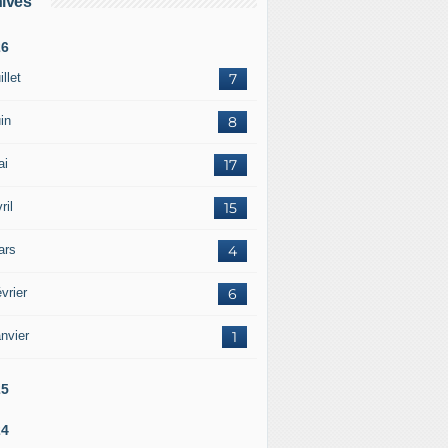
ives
26
illet
7
in
8
ai
17
ril
15
ars
4
vrier
6
nvier
1
25
24