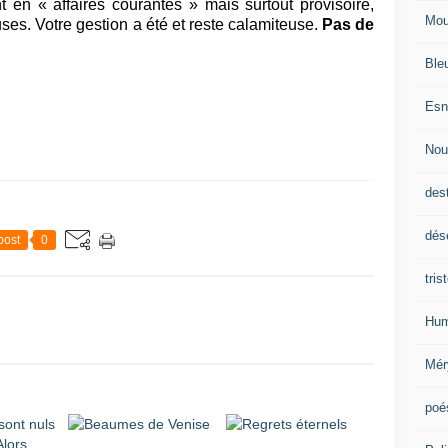
en « affaires courantes » mais surtout provisoire,
Mou
ses. Votre gestion a été et reste calamiteuse.
Pas de
Ble
Esn
Nou
des
dés
post
0
tris
Hum
Mér
poé