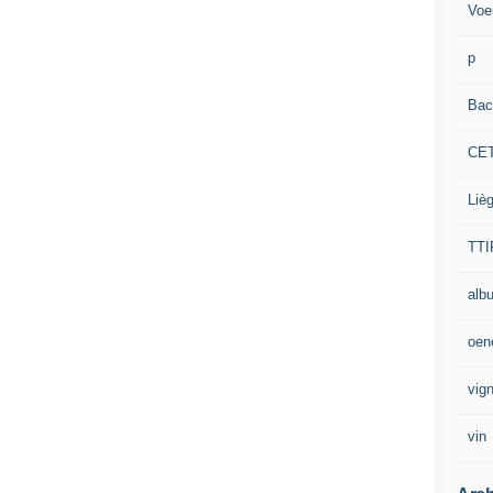
Voe
p
Bac
CE
Liè
TTI
alb
oen
vig
vin