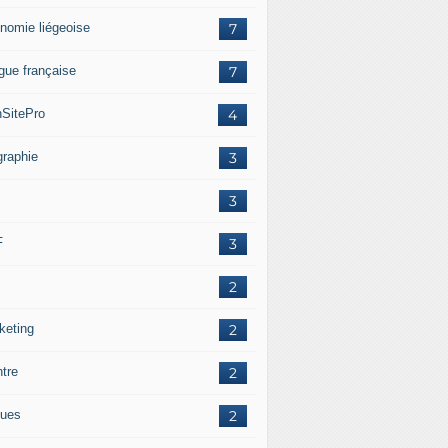
nomie liégeoise
7
gue française
7
SitePro
4
graphie
3
3
F
3
2
keting
2
ntre
2
ues
2