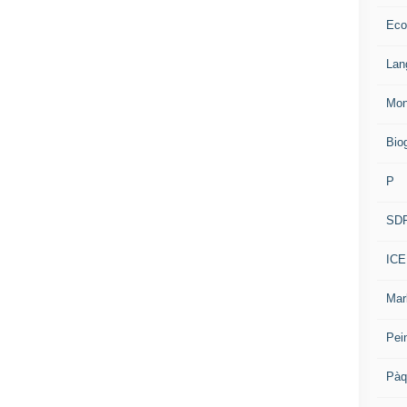
Eco
Lan
Mon
Bio
P
SD
ICE
Mar
Pei
Pàq