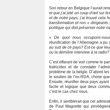
Son retour en Belgique l’aurait re
et que j'ai jeté un coup d'œil sur le
et de notre pays, j'ai trouvé cel
transformation et nos « dirigeants
politique qui doit préserver notre n
«
De quoi nous occupons-nou
réunification de l’Allemagne a pu 
au sud de ce pays? Est-ce que leur
ou la dernière interview à la radio?
C’est effarant de voir comme le p
fratricides et de constater l’adm
problème de la belgïe. D’abord les
le soutien de l’ex-RDA, chose que
Ensuite, réunifier deux pays ayan
facile et logique que deux comm
c’est le cas chez nous.
Enfin, il semblerait que cet admira
de Paul Magnette qui privilégiera