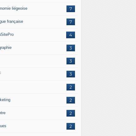
nomie liégeoise
7
gue française
7
SitePro
4
graphie
3
3
F
3
2
keting
2
ntre
2
ues
2