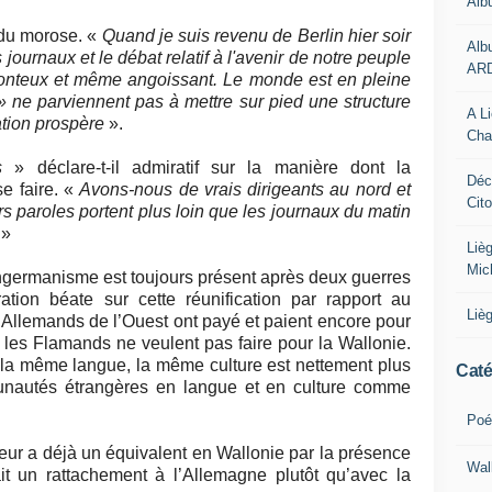
Alb
ndu morose. «
Quand je suis revenu de Berlin hier soir
Alb
s journaux et le débat relatif à l'avenir de notre peuple
AR
a honteux et même angoissant. Le monde est en pleine
 » ne parviennent pas à mettre sur pied une structure
A L
ation prospère
».
Cha
s
» déclare-t-il admiratif sur la manière dont la
Déc
se faire. «
Avons-nous de vrais dirigeants au nord et
Cit
s paroles portent plus loin que les journaux du matin
»
Liè
Mic
angermanisme est toujours présent après deux guerres
iration béate sur cette réunification par rapport au
Liè
 Allemands de l’Ouest ont payé et paient encore pour
 les Flamands ne veulent pas faire pour la Wallonie.
t la même langue, la même culture est nettement plus
Caté
unautés étrangères en langue et en culture comme
Poé
teur a déjà un équivalent en Wallonie par la présence
Wal
it un rattachement à l’Allemagne plutôt qu’avec la