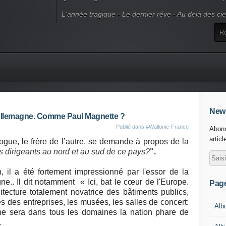
L'année tragique - Le dernier rêve - Au delà des ci
News
Allemagne. Comme Paul Magnette ?
Publié dans
#Wallonie-France
Abonn
articl
ogue, le frère de l’autre, se demande à propos de la
 dirigeants au nord et au sud de ce pays?
".
 il a été fortement impressionné par l'essor de la
gne.. Il dit notamment
« Ici, bat le cœur de l'Europe.
Pag
itecture totalement novatrice des bâtiments publics,
s des entreprises, les musées, les salles de concert:
Alb
ne sera dans tous les domaines la nation phare de
.