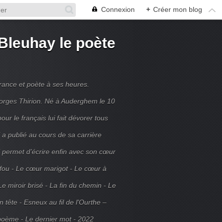
Connexion
+
Créer mon blog
Bleuhay le poète
France et poète à ses heures.
rges Thirion. Né à Auderghem le 10
ur le français lui fait dévorer tous
 a publié au cours de sa carrière
ui permet d’écrire enfin avec son cœur
 fou - Le cœur marigot - Le cœur à
Le miroir brisé - La fin du chemin - Le
tête - Esneux au fil de l'Ourthe –
poème - Le dernier mot - 2022