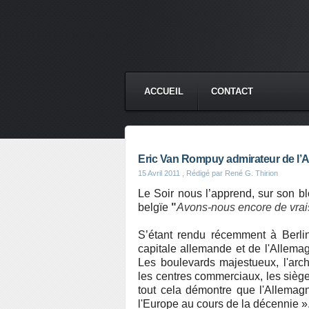
ACCUEIL
CONTACT
Eric Van Rompuy admirateur de l’
15 Avril 2011
, Rédigé par René G. Thirion
Le Soir nous l’apprend, sur son bl
belgïe
"
Avons-nous encore de vrais
S’étant rendu récemment à Berlin,
capitale allemande et de l'Allema
Les boulevards majestueux, l'arch
les centres commerciaux, les siège
tout cela démontre que l'Allemag
l'Europe au cours de la décennie »