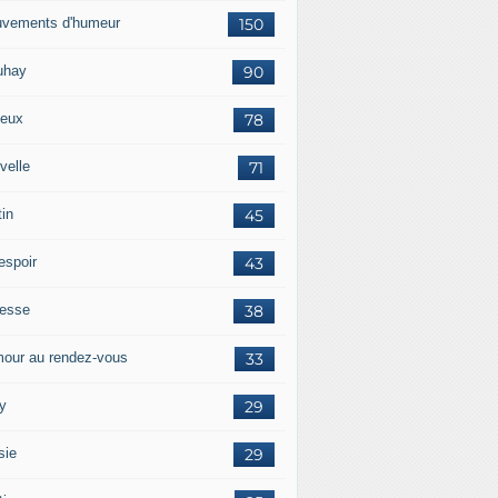
vements d'humeur
150
uhay
90
eux
78
velle
71
tin
45
espoir
43
tesse
38
our au rendez-vous
33
y
29
sie
29