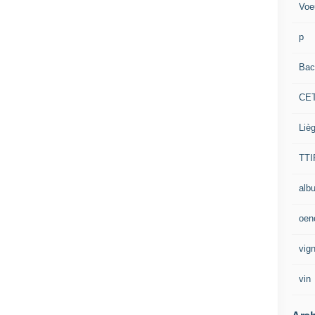
Voe
p
Bac
CE
Liè
TTI
alb
oen
vig
vin