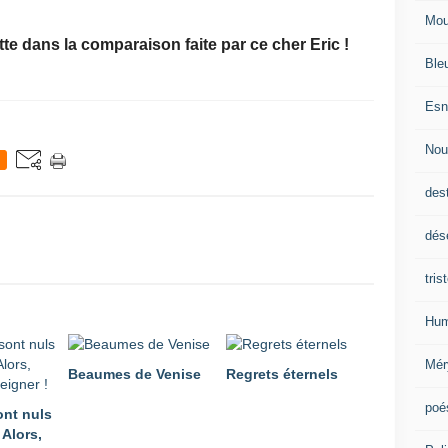
Mou
te dans la comparaison faite par ce cher Eric !
Ble
Esn
Nou
des
dés
tris
Hum
Mér
Beaumes de Venise
Regrets éternels
poé
ont nuls
 Alors,