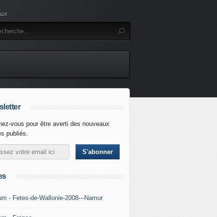
eux
letter
ez-vous pour être averti des nouveaux
es publiés.
es
um - Fetes-de-Wallonie-2008---Namur