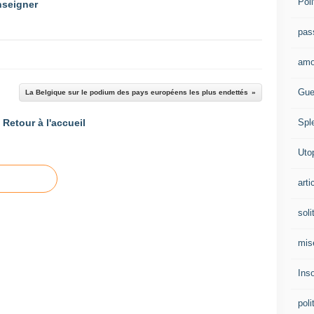
Poli
enseigner
pas
amo
Gue
La Belgique sur le podium des pays européens les plus endettés
Spl
Retour à l'accueil
Uto
arti
soli
mis
Ins
poli