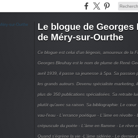
Le blogue de Georges 
de Méry-sur-Ourthe
Ce blogue est celui d'un liégeois, amoureux de la 
Georges Bleuhay est le nom de plume de René Geo
avril 1939, il passe sa jeunesse à Spa. Sa passion po
les grands auteurs. Devenu spécialiste marketing, il
plus de 350 publications spécialisées. Sa retraite l
plutôt qu'avec sa raison. Sa bibliographie: Le cœur
vau-l'eau - L'errance poétique - L'âme en révolte - 
crépuscule du poète - L'âme en flamme - Le rêve en 
Quand s’égrène la vie -L'âme sidérée.- Le dernier 