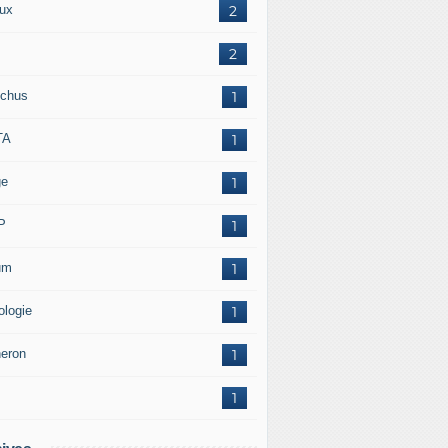
ux
2
2
chus
1
TA
1
ge
1
P
1
um
1
ologie
1
neron
1
1