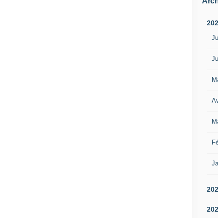
Arch
20
Ju
Ju
M
Av
M
Fé
Ja
20
20