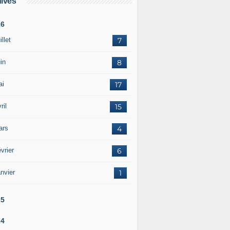
ives
26
illet
7
in
8
ai
17
ril
15
ars
4
vrier
6
nvier
1
25
24