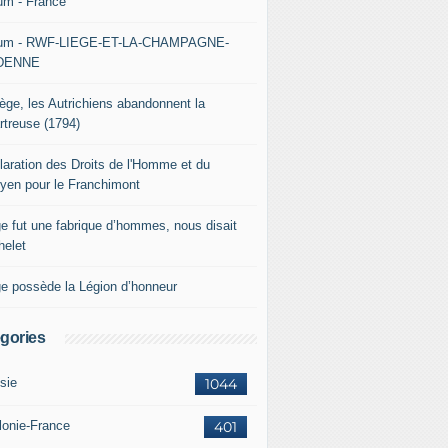
um - France
um - RWF-LIEGE-ET-LA-CHAMPAGNE-
DENNE
iège, les Autrichiens abandonnent la
rtreuse (1794)
laration des Droits de l'Homme et du
oyen pour le Franchimont
ge fut une fabrique d’hommes, nous disait
helet
ge possède la Légion d’honneur
gories
sie
1044
lonie-France
401