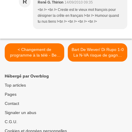
R
René G. Thirion
14/09/2010 09:35
<br /> <br /> Creste est le vieux mot françois pour
désigner la crête en français !<br /> Humour quand
tu nus tiens !<br /> <br /> <br /> <br />
< Changement de
Bart De Wever/ Di Rupo 1-0
programme à la télé - Ben
La N-VA risque de gagner
voyons !
le match >
Hébergé par Overblog
Top articles
Pages
Contact
Signaler un abus
C.G.U.
Cookies et données personnelles