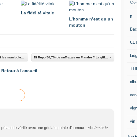
Voe
e
La fidélité vitale
p
L’homme n’est qu’un
mouton
Bac
CE
Liè
Les dés sont pipés et ce sont les Flamands qui les manipulent !
Di Rupo 50,7% de suffrages en Flandre ? La gifle !
TTI
Retour à l'accueil
alb
oen
vig
vin
, pêtant de vérité avec une géniale pointe d'humour ...<br /> <br />