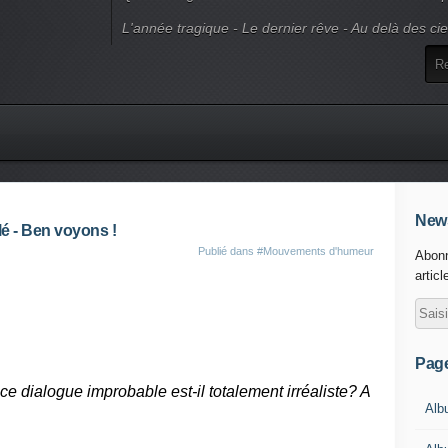
L'année tragique - Le dernier rêve - Au delà des ci
News
é - Ben voyons !
Publié dans
#Mouvements d'humeur
Abonn
articl
Pag
s ce dialogue improbable est-il totalement irréaliste? A
Alb