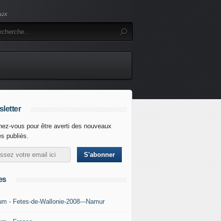
eux
letter
ez-vous pour être averti des nouveaux
es publiés.
es
um - Fetes-de-Wallonie-2008---Namur