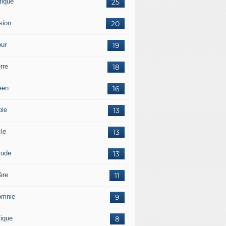
tique
25
sion
20
ur
19
rre
18
een
16
pie
13
cle
13
tude
13
ère
11
omnie
9
tique
8