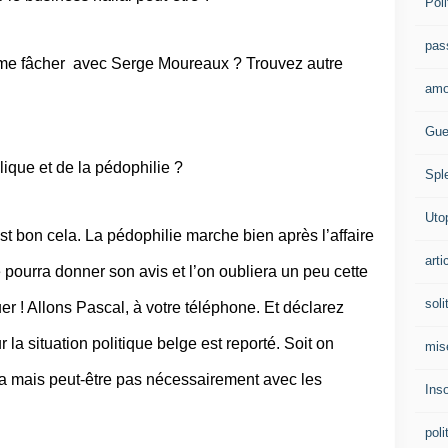
Poli
pas
me fâcher avec Serge Moureaux ? Trouvez autre
amo
Gue
ique et de la pédophilie ?
Spl
Uto
t bon cela. La pédophilie marche bien après l’affaire
arti
 pourra donner son avis et l’on oubliera un peu cette
soli
er ! Allons Pascal, à votre téléphone. Et déclarez
r la situation politique belge est reporté. Soit on
mis
era mais peut-être pas nécessairement avec les
Ins
poli