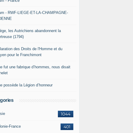
um - France
um - RWF-LIEGE-ET-LA-CHAMPAGNE-
DENNE
iège, les Autrichiens abandonnent la
rtreuse (1794)
laration des Droits de l'Homme et du
oyen pour le Franchimont
ge fut une fabrique d’hommes, nous disait
helet
ge possède la Légion d’honneur
gories
sie
1044
lonie-France
401