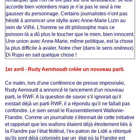
accorde bien volontiers mais je n'ai pas le seul à me
gausser du personnage. Certains journalistes n'ont pas
hésité à annoncer une idylle avec Anne-Marie Lizin au
sein de ViRé. L'homme se dit philosophe mais ce
poisson-là a dû plus le toucher que le mien, bien innocent.
Une union avec Anne-Marie, même politique, est la chose
la plus difficile à avaler. Notre cher (dans le sens onéreux)
Di Rupo en sait quelque chose !
1er avril - Rudy Aernhoudt créée un nouveau parti.
Ce matin, lors d'une conférence de presse improvisée,
Rudy Aernoudt a annoncé le lancement d'un nouveau
parti, le RWF. A la question de savoir s'il ignorait qu'il
existait déjà un parti RWF, il a répondu qu'il ne fallait pas
confondre. Le sien serait le Rassemblement Wallonie-
Flandre. Comme un journaliste s'étonnait de cette initiative
et rappelait que les wallons étaient déjà étroitement liés à
la Flandre par l'état fédéral, l'ex-patron de Lidé a rétorqué
qu'ils sont déjà colonisés par un état où la Flandre est