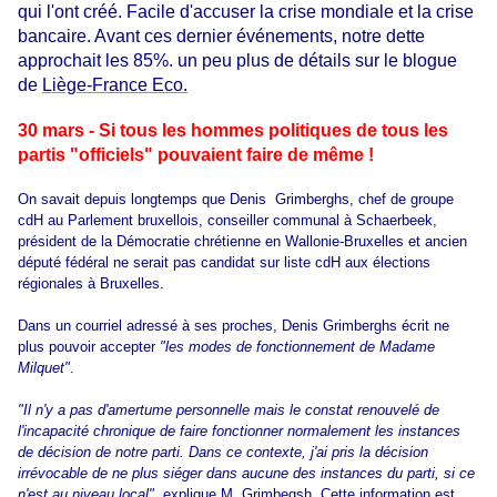
qui l'ont créé. Facile d'accuser la crise mondiale et la crise
bancaire. Avant ces dernier événements, notre dette
approchait les 85%. un peu plus de détails sur le blogue
de
Liège-France Eco.
30 mars - Si tous les hommes politiques de tous les
partis "officiels" pouvaient faire de même !
On savait depuis longtemps que Denis Grimberghs,
chef de groupe
cdH au Parlement bruxellois, conseiller communal à Schaerbeek,
président de la Démocratie chrétienne en Wallonie-Bruxelles et ancien
député fédéral
ne serait pas candidat sur liste cdH aux élections
régionales à Bruxelles.
Dans un courriel adressé à ses proches, Denis Grimberghs écrit ne
plus pouvoir accepter
"les modes de fonctionnement de Madame
Milquet"
.
"Il n'y a pas d'amertume personnelle mais le constat renouvelé de
l'incapacité chronique de faire fonctionner normalement les instances
de décision de notre parti. Dans ce contexte, j'ai pris la décision
irrévocable de ne plus siéger dans aucune des instances du parti, si ce
n'est au niveau local"
, explique M. Grimbegsh. Cette information est