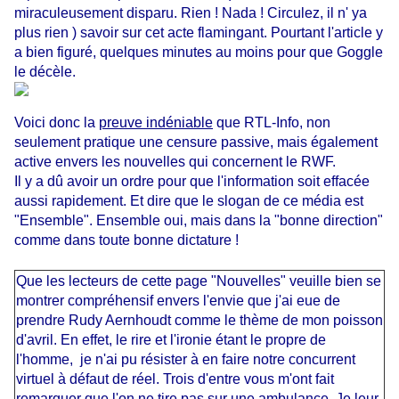
miraculeusement disparu. Rien ! Nada ! Circulez, il n' ya
plus rien ) savoir sur cet acte flamingant. Pourtant l'article y
a bien figuré, quelques minutes au moins pour que Goggle
le décèle.
Voici donc la
preuve indéniable
que RTL-Info, non
seulement pratique une censure passive, mais également
active envers les nouvelles qui concernent le RWF.
Il y a dû avoir un ordre pour que l'information soit effacée
aussi rapidement. Et dire que le slogan de ce média est
"Ensemble". Ensemble oui, mais dans la "bonne direction"
comme dans toute bonne dictature !
Que les lecteurs de cette page "Nouvelles" veuille bien se
montrer compréhensif envers l'envie que j'ai eue de
prendre Rudy Aernhoudt comme le thème de mon poisson
d'avril. En effet, le rire et l'ironie étant le propre de
l'homme, je n'ai pu résister à en faire notre concurrent
virtuel à défaut de réel. Trois d'entre vous m'ont fait
remarquer que l'on ne tire pas sur une ambulance. Je leur