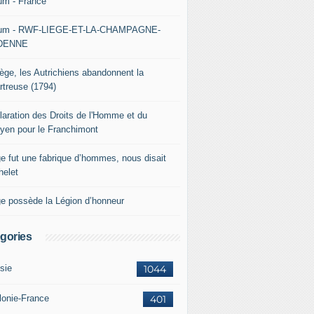
um - France
um - RWF-LIEGE-ET-LA-CHAMPAGNE-
DENNE
iège, les Autrichiens abandonnent la
rtreuse (1794)
laration des Droits de l'Homme et du
oyen pour le Franchimont
ge fut une fabrique d’hommes, nous disait
helet
ge possède la Légion d’honneur
gories
sie
1044
lonie-France
401