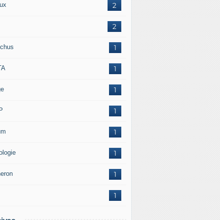
ux
2
2
chus
1
TA
1
ge
1
P
1
um
1
ologie
1
neron
1
1