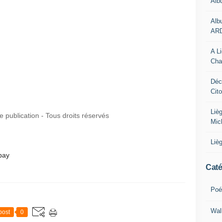
Alb
Alb
AR
A L
Cha
Déc
Cit
Liè
publication - Tous droits réservés
Mic
Liè
bay
Caté
Poé
Wal
post
0