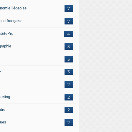
nomie liégeoise
7
gue française
7
SitePro
4
graphie
3
3
F
3
2
keting
2
ntre
2
ues
2