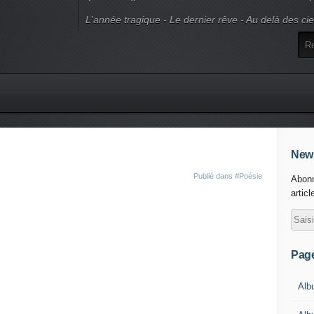
L'année tragique - Le dernier rêve - Au delà des ci
News
Publié dans
#Poésie
Abonn
articl
Pag
Alb