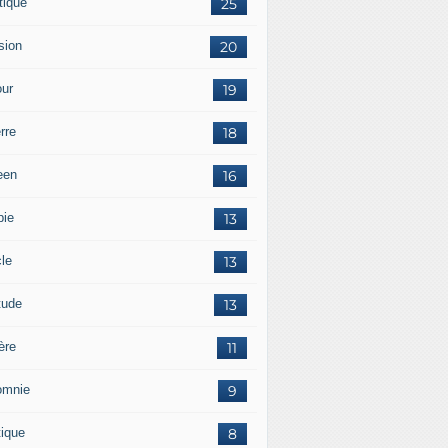
tique
25
sion
20
ur
19
rre
18
een
16
pie
13
cle
13
tude
13
ère
11
omnie
9
tique
8