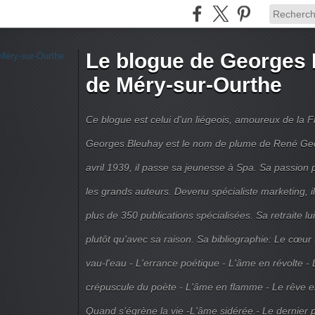
Le blogue de Georges 
de Méry-sur-Ourthe
Ce blogue est celui d'un liégeois, amoureux de la 
Georges Bleuhay est le nom de plume de René Geo
avril 1939, il passe sa jeunesse à Spa. Sa passion po
les grands auteurs. Devenu spécialiste marketing, il
plus de 350 publications spécialisées. Sa retraite l
plutôt qu'avec sa raison. Sa bibliographie: Le cœur
vau-l'eau - L'errance poétique - L'âme en révolte - 
crépuscule du poète - L'âme en flamme - Le rêve en 
Quand s’égrène la vie -L'âme sidérée.- Le dernier 