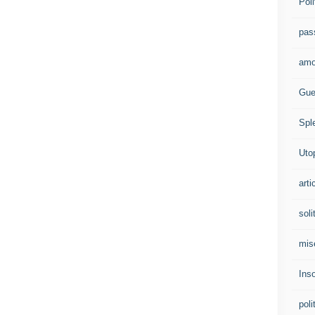
Poli
pas
amo
Gue
Spl
Uto
arti
soli
mis
Ins
poli