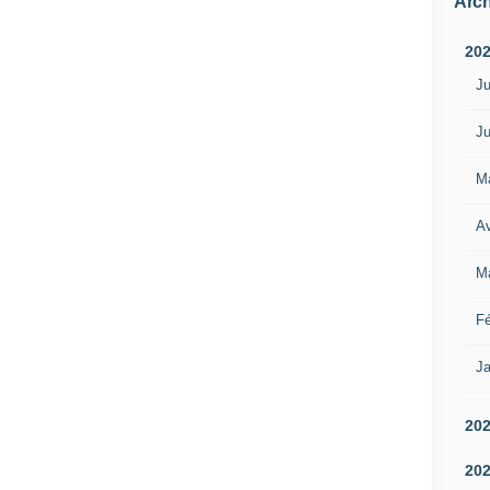
Arch
20
Ju
Ju
M
Av
M
Fé
Ja
20
20