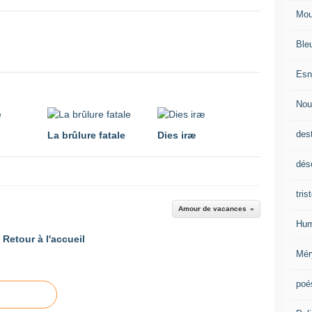
Mou
Ble
Esn
Nou
des
La brûlure fatale
Dies iræ
dés
tris
Amour de vacances
Hum
Retour à l'accueil
Mér
poé