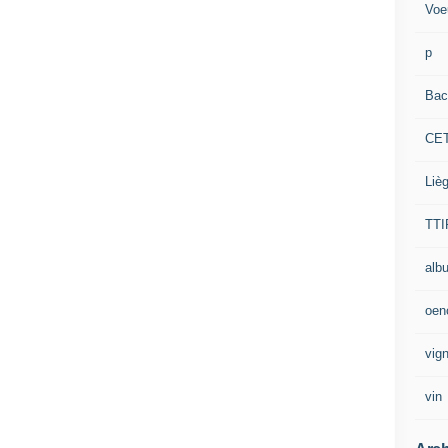
Voe
p
Bac
CE
Liè
TTI
alb
oen
vig
vin