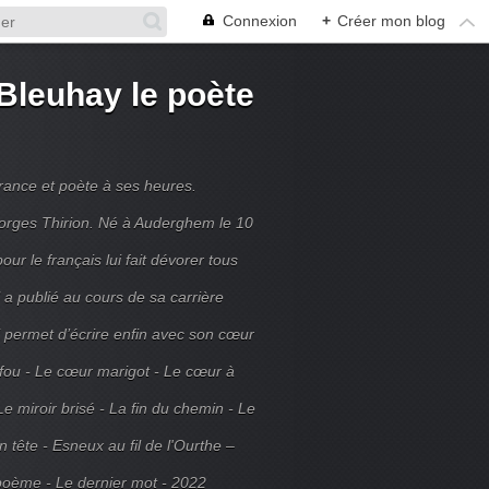
Connexion
+
Créer mon blog
Bleuhay le poète
France et poète à ses heures.
rges Thirion. Né à Auderghem le 10
ur le français lui fait dévorer tous
 a publié au cours de sa carrière
ui permet d’écrire enfin avec son cœur
 fou - Le cœur marigot - Le cœur à
Le miroir brisé - La fin du chemin - Le
tête - Esneux au fil de l'Ourthe –
poème - Le dernier mot - 2022