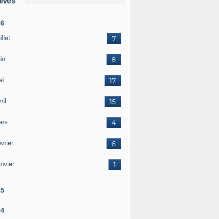
ives
26
illet
7
in
8
ai
17
ril
15
ars
4
vrier
6
nvier
1
25
24