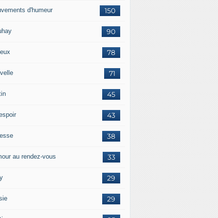
vements d'humeur
150
uhay
90
eux
78
velle
71
tin
45
espoir
43
tesse
38
our au rendez-vous
33
y
29
sie
29