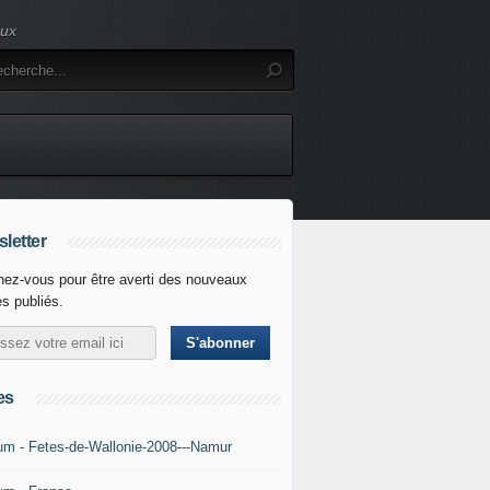
eux
letter
ez-vous pour être averti des nouveaux
es publiés.
es
um - Fetes-de-Wallonie-2008---Namur