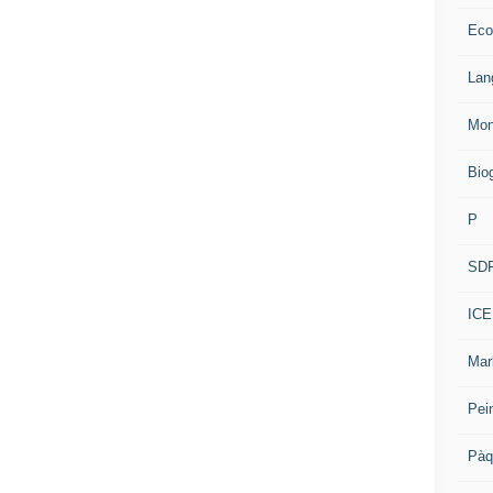
Eco
Lan
Mon
Bio
P
SD
ICE
Mar
Pei
Pàq