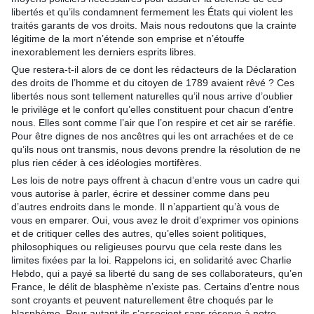
libertés et qu’ils condamnent fermement les États qui violent les
traités garants de vos droits. Mais nous redoutons que la crainte
légitime de la mort n’étende son emprise et n’étouffe
inexorablement les derniers esprits libres.
Que restera-t-il alors de ce dont les rédacteurs de la Déclaration
des droits de l’homme et du citoyen de 1789 avaient rêvé ? Ces
libertés nous sont tellement naturelles qu’il nous arrive d’oublier
le privilège et le confort qu’elles constituent pour chacun d’entre
nous. Elles sont comme l’air que l’on respire et cet air se raréfie.
Pour être dignes de nos ancêtres qui les ont arrachées et de ce
qu’ils nous ont transmis, nous devons prendre la résolution de ne
plus rien céder à ces idéologies mortifères.
Les lois de notre pays offrent à chacun d’entre vous un cadre qui
vous autorise à parler, écrire et dessiner comme dans peu
d’autres endroits dans le monde. Il n’appartient qu’à vous de
vous en emparer. Oui, vous avez le droit d’exprimer vos opinions
et de critiquer celles des autres, qu’elles soient politiques,
philosophiques ou religieuses pourvu que cela reste dans les
limites fixées par la loi. Rappelons ici, en solidarité avec Charlie
Hebdo, qui a payé sa liberté du sang de ses collaborateurs, qu’en
France, le délit de blasphème n’existe pas. Certains d’entre nous
sont croyants et peuvent naturellement être choqués par le
blasphème. Pour autant ils s’associent sans réserve à notre