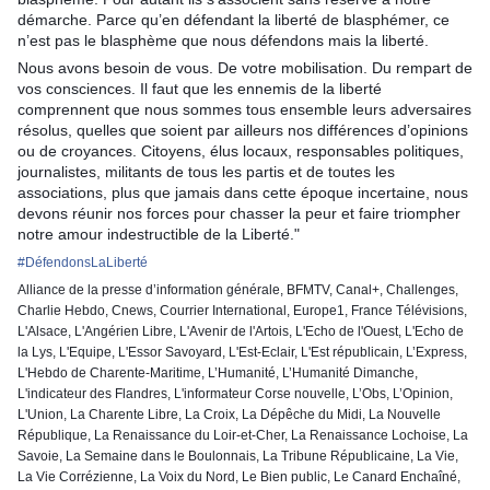
démarche. Parce qu’en défendant la liberté de blasphémer, ce
n’est pas le blasphème que nous défendons mais la liberté.
Nous avons besoin de vous. De votre mobilisation. Du rempart de
vos consciences. Il faut que les ennemis de la liberté
comprennent que nous sommes tous ensemble leurs adversaires
résolus, quelles que soient par ailleurs nos différences d’opinions
ou de croyances. Citoyens, élus locaux, responsables politiques,
journalistes, militants de tous les partis et de toutes les
associations, plus que jamais dans cette époque incertaine, nous
devons réunir nos forces pour chasser la peur et faire triompher
notre amour indestructible de la Liberté."
#
DéfendonsLaLiberté
Alliance de la presse d’information générale, BFMTV, Canal+, Challenges,
Charlie Hebdo, Cnews, Courrier International, Europe1, France Télévisions,
L'Alsace, L'Angérien Libre, L'Avenir de l'Artois, L'Echo de l'Ouest, L'Echo de
la Lys, L'Equipe, L'Essor Savoyard, L'Est-Eclair, L'Est républicain, L’Express,
L'Hebdo de Charente-Maritime, L’Humanité, L’Humanité Dimanche,
L'indicateur des Flandres, L'informateur Corse nouvelle, L’Obs, L’Opinion,
L'Union, La Charente Libre, La Croix, La Dépêche du Midi, La Nouvelle
République, La Renaissance du Loir-et-Cher, La Renaissance Lochoise, La
Savoie, La Semaine dans le Boulonnais, La Tribune Républicaine, La Vie,
La Vie Corrézienne, La Voix du Nord, Le Bien public, Le Canard Enchaîné,