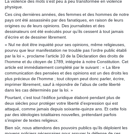
La violence des mots s’est peu à peu transformée en violence
physique.
Ces cinq dernières années, des femmes et des hommes de notre
pays ont été assassinés par des fanatiques, en raison de leurs
origines ou de leurs opinions. Des journalistes et des
dessinateurs ont été exécutés pour qu’ils cessent à tout jamais
d’écrire et de dessiner librement.
« Nul ne doit être inquiété pour ses opinions, même religieuses,
pourvu que leur manifestation ne trouble pas l’ordre public établi
par la loi », proclame l’article 10 de la Déclaration des droits de
l’homme et du citoyen de 1789, intégrée à notre Constitution. Cet
article est immédiatement complété par le suivant : « La libre
communication des pensées et des opinions est un des droits les
plus précieux de l'homme ; tout citoyen peut donc parler, écrire,
imprimer librement, sauf à répondre de l'abus de cette liberté
dans les cas déterminés par la loi. »
Pourtant, c’est tout l’édifice juridique élaboré pendant plus de
deux siècles pour protéger votre liberté d’expression qui est
attaqué, comme jamais depuis soixante-quinze ans. Et cette fois
par des idéologies totalitaires nouvelles, prétendant parfois
s’inspirer de textes religieux.
Bien sûr, nous attendons des pouvoirs publics qu’ils déploient les
moyens policiers nécessaires pour assurer la défense de ces