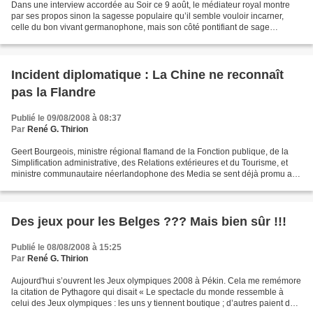
Dans une interview accordée au Soir ce 9 août, le médiateur royal montre
par ses propos sinon la sagesse populaire qu’il semble vouloir incarner,
celle du bon vivant germanophone, mais son côté pontifiant de sage
autodésigné. Car quand il déclare au journaliste...
Incident diplomatique : La Chine ne reconnaît
pas la Flandre
Publié le 09/08/2008 à 08:37
Par
René G. Thirion
Geert Bourgeois, ministre régional flamand de la Fonction publique, de la
Simplification administrative, des Relations extérieures et du Tourisme, et
ministre communautaire néerlandophone des Media se sent déjà promu au
niveau international. Normal pour...
Des jeux pour les Belges ??? Mais bien sûr !!!
Publié le 08/08/2008 à 15:25
Par
René G. Thirion
Aujourd'hui s’ouvrent les Jeux olympiques 2008 à Pékin. Cela me remémore
la citation de Pythagore qui disait « Le spectacle du monde ressemble à
celui des Jeux olympiques : les uns y tiennent boutique ; d’autres paient de