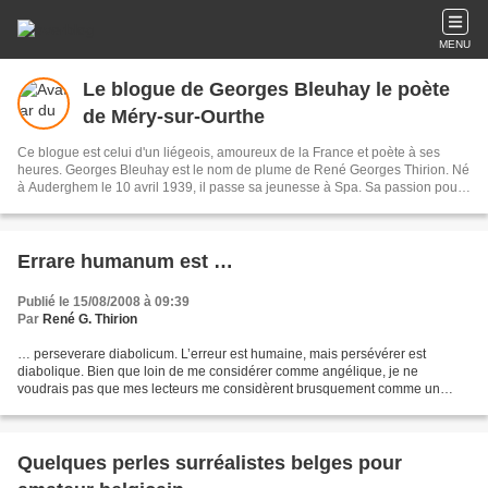
MENU
Le blogue de Georges Bleuhay le poète
de Méry-sur-Ourthe
Ce blogue est celui d'un liégeois, amoureux de la France et poète à ses
heures. Georges Bleuhay est le nom de plume de René Georges Thirion. Né
à Auderghem le 10 avril 1939, il passe sa jeunesse à Spa. Sa passion pour
le français lui fait dévorer tous les grands auteurs. Devenu spécialiste
marketing, il a publié au cours de sa carrière plus de 350 publications
spécialisées. Sa retraite lui permet d’écrire enfin avec son cœur plutôt
qu'avec sa raison. Sa bibliographie: Le cœur fou - Le cœur marigot - Le cœur
Errare humanum est …
à vau-l'eau - L'errance poétique - L'âme en révolte - Le miroir brisé - La fin
du chemin - Le crépuscule du poète - L'âme en flamme - Le rêve en tête -
Publié le 15/08/2008 à 09:39
Esneux au fil de l'Ourthe – Quand s’égrène la vie -L'âme sidérée.- Le dernier
Par
René G. Thirion
poème - Le dernier mot - 2022 L'année tragique - Le dernier rêve - Au delà
des cieux
… perseverare diabolicum. L’erreur est humaine, mais persévérer est
diabolique. Bien que loin de me considérer comme angélique, je ne
voudrais pas que mes lecteurs me considèrent brusquement comme un
suppôt de Satan. Aussi, la tête basse et couverte de...
Quelques perles surréalistes belges pour