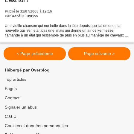
c'est toi !
Publié le 31/07/2008 à 12:16
Par
René G. Thirion
Une vieille chanson qui me trotte dans la tête depuis que j'ai entendu la
nouvelle qui n'en était pas une, mais qui donne un air de kermesse
flamande à un état qui ressemble de plus en plus au manège de chevaux de
bois qui entraînait l'enfant que j'étais,...
< Page précédente
Page suivante >
Hébergé par Overblog
Top articles
Pages
Contact
Signaler un abus
C.G.U.
Cookies et données personnelles