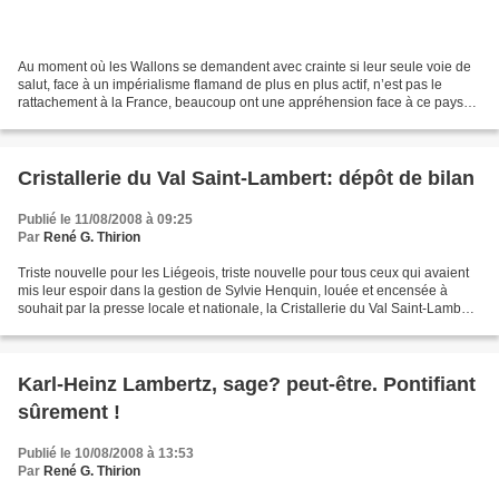
Au moment où les Wallons se demandent avec crainte si leur seule voie de
salut, face à un impérialisme flamand de plus en plus actif, n’est pas le
rattachement à la France, beaucoup ont une appréhension face à ce pays
de plus de 66.000 millions d’habitants....
Cristallerie du Val Saint-Lambert: dépôt de bilan
Publié le 11/08/2008 à 09:25
Par
René G. Thirion
Triste nouvelle pour les Liégeois, triste nouvelle pour tous ceux qui avaient
mis leur espoir dans la gestion de Sylvie Henquin, louée et encensée à
souhait par la presse locale et nationale, la Cristallerie du Val Saint-Lambert
est en faillite. Triste...
Karl-Heinz Lambertz, sage? peut-être. Pontifiant
sûrement !
Publié le 10/08/2008 à 13:53
Par
René G. Thirion