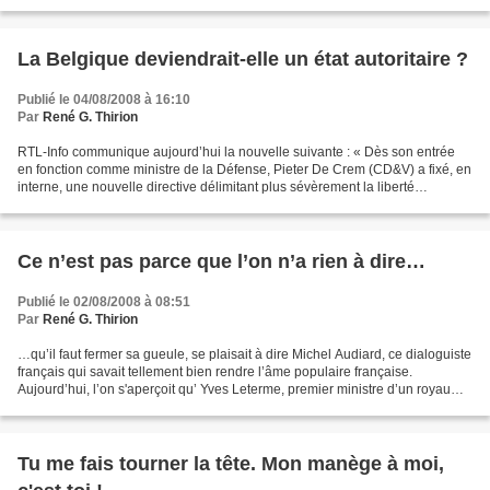
leur personne ; d’autres se contentent...
La Belgique deviendrait-elle un état autoritaire ?
Publié le 04/08/2008 à 16:10
Par
René G. Thirion
RTL-Info communique aujourd’hui la nouvelle suivante : « Dès son entrée
en fonction comme ministre de la Défense, Pieter De Crem (CD&V) a fixé, en
interne, une nouvelle directive délimitant plus sévèrement la liberté
d'expression des militaires et du...
Ce n’est pas parce que l’on n’a rien à dire…
Publié le 02/08/2008 à 08:51
Par
René G. Thirion
…qu’il faut fermer sa gueule, se plaisait à dire Michel Audiard, ce dialoguiste
français qui savait tellement bien rendre l’âme populaire française.
Aujourd’hui, l’on s'aperçoit qu’ Yves Leterme, premier ministre d’un royaume
belge qui part à la dérive,...
Tu me fais tourner la tête. Mon manège à moi,