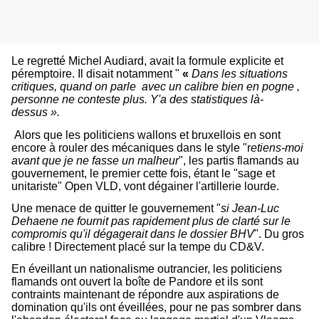
Le regretté Michel Audiard, avait la formule explicite et
péremptoire. Il disait notamment "
«
Dans les situations
critiques, quand on parle
avec un calibre bien en pogne ,
personne ne conteste plus. Y'a des statistiques là-
dessus ».
Alors que les politiciens wallons et bruxellois en sont
encore à rouler des mécaniques dans le style "r
etiens-moi
avant que je ne fasse un malheur
", les partis flamands au
gouvernement, le premier cette fois, étant le "sage et
unitariste" Open VLD, vont dégainer l'artillerie lourde.
Une menace de quitter le gouvernement "
si Jean-Luc
Dehaene ne fournit pas rapidement plus de clarté sur le
compromis qu'il dégagerait dans le dossier BHV
". Du gros
calibre ! Directement placé sur la tempe du CD&V.
En éveillant un nationalisme outrancier, les politiciens
flamands ont ouvert la boîte de Pandore et ils sont
contraints maintenant de répondre aux aspirations de
domination qu'ils ont éveillées, pour ne pas sombrer dans