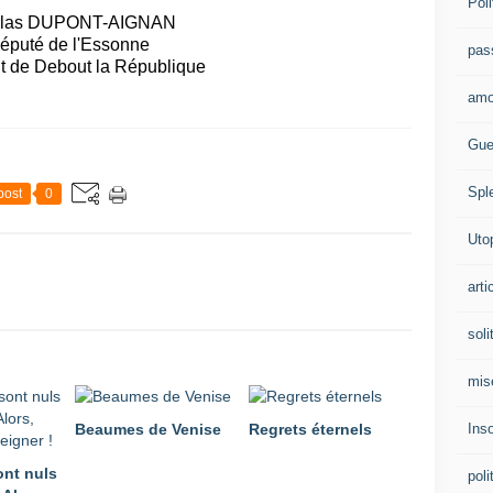
Poli
olas DUPONT-AIGNAN
éputé de l'Essonne
pas
t de Debout la République
amo
Gue
Spl
post
0
Uto
arti
soli
mis
Ins
Beaumes de Venise
Regrets éternels
ont nuls
poli