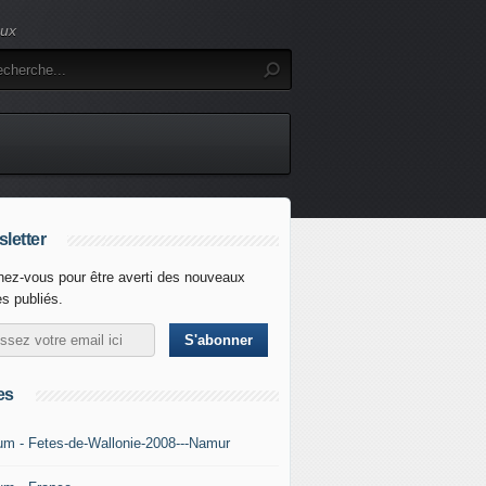
eux
letter
ez-vous pour être averti des nouveaux
es publiés.
es
um - Fetes-de-Wallonie-2008---Namur