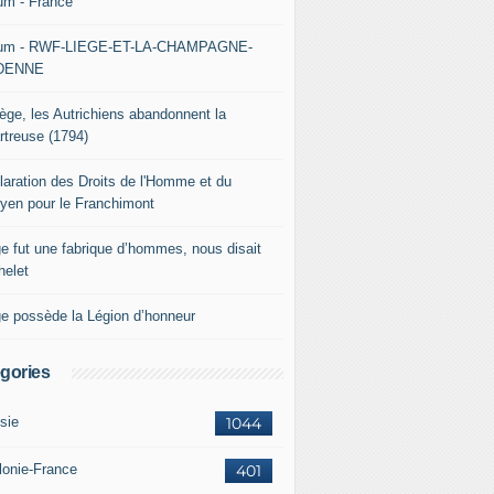
um - France
um - RWF-LIEGE-ET-LA-CHAMPAGNE-
DENNE
iège, les Autrichiens abandonnent la
rtreuse (1794)
laration des Droits de l'Homme et du
oyen pour le Franchimont
ge fut une fabrique d’hommes, nous disait
helet
ge possède la Légion d’honneur
gories
sie
1044
lonie-France
401