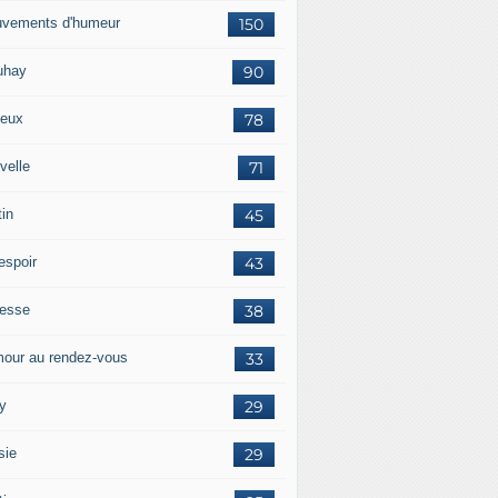
vements d'humeur
150
uhay
90
eux
78
velle
71
tin
45
espoir
43
tesse
38
our au rendez-vous
33
y
29
sie
29