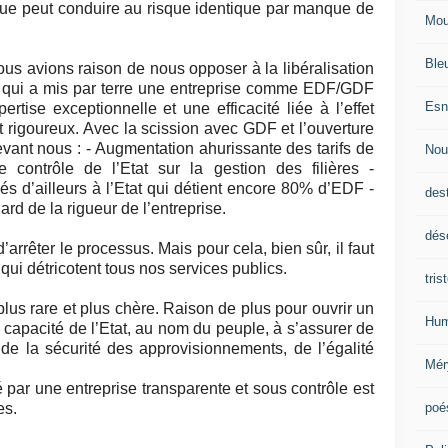
ue peut conduire au risque identique par manque de
Mou
Ble
ous avions raison de nous opposer à la libéralisation
e qui a mis par terre une entreprise comme EDF/GDF
Esn
ertise exceptionnelle et une efficacité liée à l’effet
t rigoureux. Avec la scission avec GDF et l’ouverture
 devant nous : - Augmentation ahurissante des tarifs de
Nou
e contrôle de l’Etat sur la gestion des filières -
s d’ailleurs à l’Etat qui détient encore 80% d’EDF -
des
ard de la rigueur de l’entreprise.
dés
arrêter le processus. Mais pour cela, bien sûr, il faut
ui détricotent tous nos services publics.
tris
 plus rare et plus chère. Raison de plus pour ouvrir un
Hum
 capacité de l’Etat, au nom du peuple, à s’assurer de
 de la sécurité des approvisionnements, de l’égalité
Mér
par une entreprise transparente et sous contrôle est
poé
es.