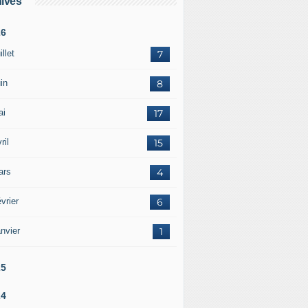
ives
26
illet
7
in
8
ai
17
ril
15
ars
4
vrier
6
nvier
1
25
24