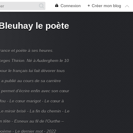
Connexion
+
Créer mon blog
Bleuhay le poète
France et poète à ses heures.
rges Thirion. Né à Auderghem le 10
ur le français lui fait dévorer tous
 a publié au cours de sa carrière
ui permet d’écrire enfin avec son cœur
 fou - Le cœur marigot - Le cœur à
Le miroir brisé - La fin du chemin - Le
tête - Esneux au fil de l'Ourthe –
poème - Le dernier mot - 2022