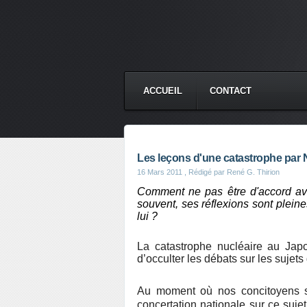
ACCUEIL
CONTACT
Les leçons d'une catastrophe par
16 Mars 2011
, Rédigé par René G. Thirion
Comment ne pas être d'accord a
souvent, ses réflexions sont plei
lui ?
La catastrophe nucléaire au Japo
d’occulter les débats sur les sujets
Au moment où nos concitoyens s’i
concertation nationale sur ce sujet