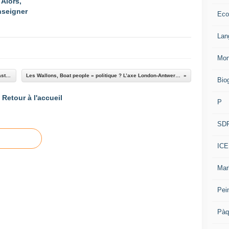
 Alors,
enseigner
Eco
Lan
Mon
Et si la frite de chez nous faisait partie de la gastronomie française ?
Les Wallons, Boat people » politique ? L’axe London-Antwerpen-Brussel interpelle !
Bio
Retour à l'accueil
P
SD
ICE
Mar
Pei
Pàq