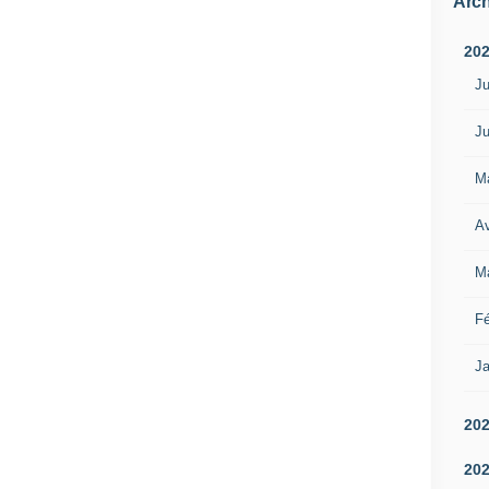
Arch
20
Ju
Ju
M
Av
M
Fé
Ja
20
20