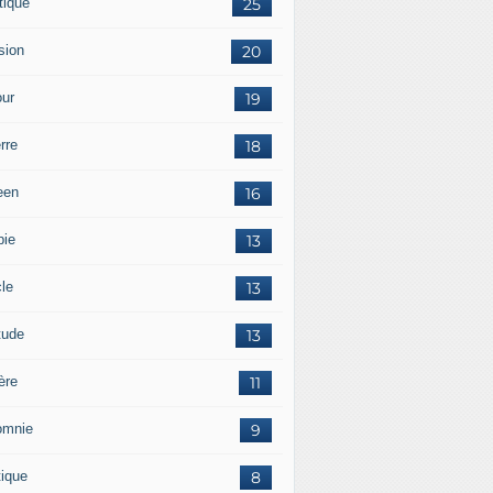
tique
25
sion
20
ur
19
rre
18
een
16
pie
13
cle
13
tude
13
ère
11
omnie
9
tique
8