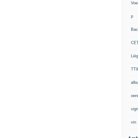
Voe
p
Bac
CE
Liè
TTI
alb
oen
vig
vin