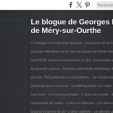
Le blogue de Georges 
de Méry-sur-Ourthe
Ce blogue est celui d'un liégeois, amoureux de la 
Georges Bleuhay est le nom de plume de René Geo
avril 1939, il passe sa jeunesse à Spa. Sa passion po
les grands auteurs. Devenu spécialiste marketing, il
plus de 350 publications spécialisées. Sa retraite l
plutôt qu'avec sa raison. Sa bibliographie: Le cœur
vau-l'eau - L'errance poétique - L'âme en révolte - 
crépuscule du poète - L'âme en flamme - Le rêve en 
Quand s’égrène la vie -L'âme sidérée.- Le dernier 