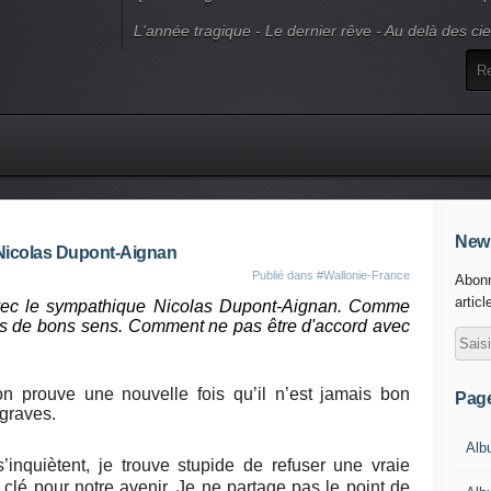
L'année tragique - Le dernier rêve - Au delà des ci
News
 Nicolas Dupont-Aignan
Publié dans
#Wallonie-France
Abonn
articl
vec le sympathique Nicolas Dupont-Aignan. Comme
nes de bons sens. Comment ne pas être d'accord avec
n prouve une nouvelle fois qu’il n’est jamais bon
Pag
 graves.
Alb
nquiètent, je trouve stupide de refuser une vraie
 clé pour notre avenir. Je ne partage pas le point de