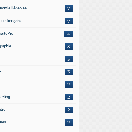
nomie liégeoise
7
gue française
7
SitePro
4
graphie
3
3
F
3
2
keting
2
ntre
2
ues
2