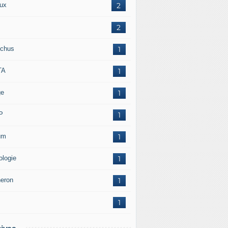
ux
2
2
chus
1
TA
1
ge
1
P
1
um
1
ologie
1
neron
1
1