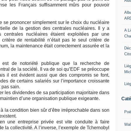
Alb
nse les Français suffisamment mûrs pour pouvoir
Alb
AR
 de se prononcer simplement sur le choix du nucléaire
ielle de la gestion des centrales nucléaires. Il y a
A L
centrales nucléaires étaient exploitées par une
Cha
ritère de rentabilité n’était pas le seul critère de
imum, la maintenance était correctement assurée et la
Déc
Cit
il est de notoriété publique que la recherche de
Liè
entral de la société. Il va de soi qu’EDF se préoccupe
Mic
ais il est évident aussi que des compromis se font,
es de certains salariés sur l’importance croissante
Liè
t pas sain.
r les dividendes de sa participation majoritaire dans
au maintien d’une organisation publique exigeante.
Caté
 à la condition bien sûr d’être irréprochable dans son
Poé
existent.
n une entreprise privée est vite conduite à faire
Wal
 la collectivité. A l’inverse, l’exemple de Tchernobyl