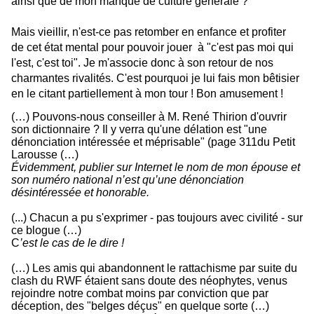
ainsi que de mon manque de culture générale ?
Mais vieillir, n'est-ce pas retomber en enfance et profiter
de cet état mental pour pouvoir jouer à "c'est pas moi qui
l'est, c'est toi". Je m'associe donc à son retour de nos
charmantes rivalités. C'est pourquoi je lui fais mon bêtisier
en le citant partiellement à mon tour !
Bon amusement !
(…) Pouvons-nous conseiller à M. René Thirion d'ouvrir
son dictionnaire ? Il y verra qu'une délation est "une
dénonciation intéressée et méprisable" (page 311du Petit
Larousse (…)
Évidemment, publier sur Internet le nom de mon épouse et
son numéro national n’est qu’une dénonciation
désintéressée et honorable.
(...) Chacun a pu s'exprimer - pas toujours avec civilité - sur
ce blogue (…)
C
’est le cas de le dire !
(…) Les amis qui abandonnent le rattachisme par suite du
clash du RWF étaient sans doute des néophytes, venus
rejoindre notre combat moins par conviction que par
déception, des "belges déçus" en quelque sorte (…)