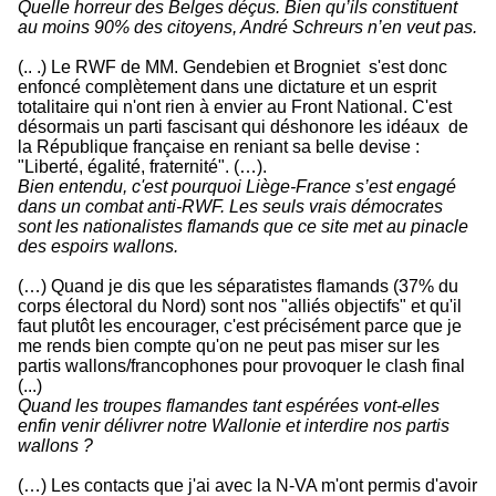
Quelle horreur des Belges déçus. Bien qu’ils constituent
au moins 90% des citoyens, André Schreurs n’en veut pas.
(.. .) Le RWF de MM. Gendebien et Brogniet s'est donc
enfoncé complètement dans une dictature et un esprit
totalitaire qui n'ont rien à envier au Front National. C'est
désormais un parti fascisant qui déshonore les idéaux de
la République française en reniant sa belle devise :
"Liberté, égalité, fraternité". (…).
Bien entendu, c'est pourquoi Liège-France s’est engagé
dans un combat anti-RWF. Les seuls vrais démocrates
sont les nationalistes flamands que ce site met au pinacle
des espoirs wallons.
(…) Quand je dis que les séparatistes flamands (37% du
corps électoral du Nord) sont nos "alliés objectifs" et qu'il
faut plutôt les encourager, c'est précisément parce que je
me rends bien compte qu'on ne peut pas miser sur les
partis wallons/francophones pour provoquer le clash final
(...)
Quand les troupes flamandes tant espérées vont-elles
enfin venir délivrer notre Wallonie et interdire nos partis
wallons ?
(…) Les contacts que j'ai avec la N-VA m'ont permis d'avoir