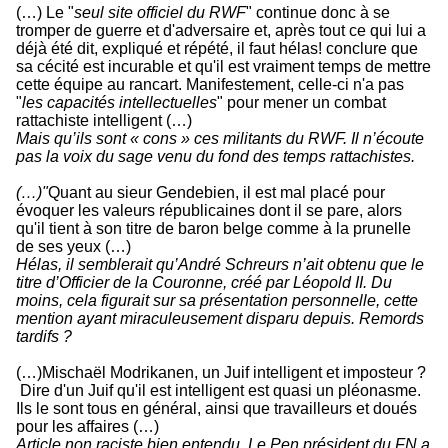
(…) Le "
seul site officiel du RWF
" continue donc à se
tromper de guerre et d'adversaire et, après tout ce qui lui a
déjà été dit, expliqué et répété, il faut hélas! conclure que
sa cécité est incurable et qu'il est vraiment temps de mettre
cette équipe au rancart. Manifestement, celle-ci n'a pas
"
les capacités intellectuelles
" pour mener un combat
rattachiste intelligent (…)
Mais qu’ils sont « cons » ces militants du RWF. Il n’écoute
pas la voix du sage venu du fond des temps rattachistes.
(…)"
Quant au sieur Gendebien, il est mal placé pour
évoquer les valeurs républicaines dont il se pare, alors
qu'il tient à son titre de baron belge comme à la prunelle
de ses yeux (…)
Hélas, il semblerait qu’André Schreurs n’ait obtenu que le
titre d’Officier de la Couronne, créé par Léopold II. Du
moins, cela figurait sur sa présentation personnelle, cette
mention ayant miraculeusement disparu depuis. Remords
tardifs ?
(…)Mischaël Modrikanen, un Juif intelligent et imposteur ?
Dire d'un Juif qu'il est intelligent est quasi un pléonasme.
Ils le sont tous en général, ainsi que travailleurs et doués
pour les affaires (…)
Article non raciste bien entendu. Le Pen président du FN a