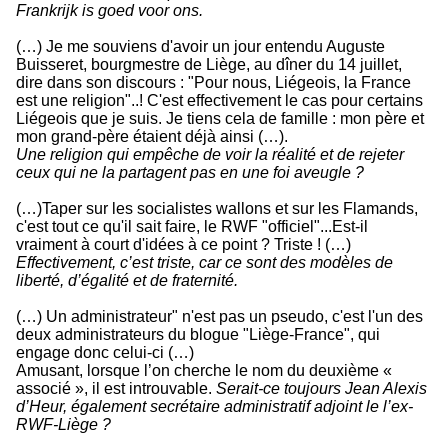
Frankrijk is goed voor ons.
(…) Je me souviens d'avoir un jour entendu Auguste
Buisseret, bourgmestre de Liège, au dîner du 14 juillet,
dire dans son discours : "Pour nous, Liégeois, la France
est une religion"..! C'est effectivement le cas pour certains
Liégeois que je suis. Je tiens cela de famille : mon père et
mon grand-père étaient déjà ainsi (…).
Une religion qui empêche de voir la réalité et de rejeter
ceux qui ne la partagent pas en une foi aveugle ?
(…)Taper sur les socialistes wallons et sur les Flamands,
c'est tout ce qu'il sait faire, le RWF "officiel"...Est-il
vraiment à court d'idées à ce point ? Triste ! (…)
Effectivement, c’est triste, car ce sont des modèles de
liberté, d’égalité et de fraternité.
(…) Un administrateur" n'est pas un pseudo, c'est l'un des
deux administrateurs du blogue "Liège-France", qui
engage donc celui-ci (…)
Amusant, lorsque l’on cherche le nom du deuxième «
associé », il est introuvable.
Serait-ce toujours Jean Alexis
d’Heur, également secrétaire administratif adjoint le l’ex-
RWF-Liège ?