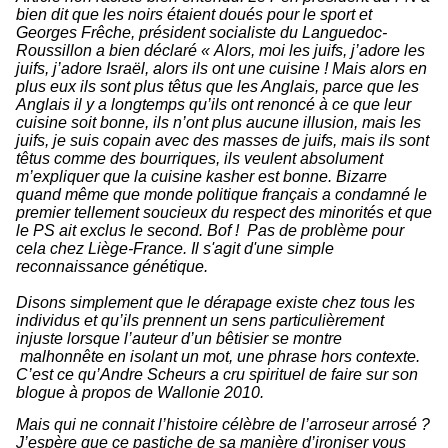
bien dit que les noirs étaient doués pour le sport et
Georges Frêche, président socialiste du Languedoc-
Roussillon a bien déclaré «
Alors, moi les juifs, j’adore les
juifs, j’adore Israël, alors ils ont une cuisine ! Mais alors en
plus eux ils sont plus têtus que les Anglais, parce que les
Anglais il y a longtemps qu’ils ont renoncé à ce que leur
cuisine soit bonne, ils n’ont plus aucune illusion, mais les
juifs, je suis copain avec des masses de juifs, mais ils sont
têtus comme des bourriques, ils veulent absolument
m’expliquer que la cuisine kasher est bonne. Bizarre
quand même que monde politique français a condamné le
premier tellement soucieux du respect des minorités et que
le PS ait exclus le second. Bof ! Pas de problème pour
cela chez Liège-France. Il s'agit d'une simple
reconnaissance génétique.
Disons simplement que le dérapage existe chez tous les
individus et qu’ils prennent un sens particulièrement
injuste lorsque l’auteur d’un bêtisier se montre
malhonnête en isolant un mot, une phrase hors contexte.
C’est ce qu’Andre Scheurs a cru spirituel de faire sur son
blogue à propos de Wallonie 2010.
Mais qui ne connait l’histoire célèbre de l’arroseur arrosé ?
J’espère que ce pastiche de sa manière d’ironiser vous