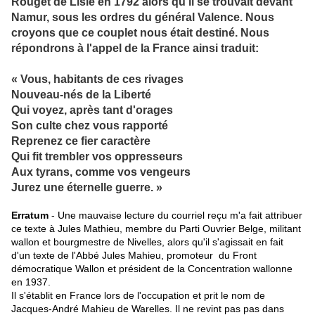
Rouget de Lisle en 1792 alors qu'il se trouvait devant
Namur, sous les ordres du général Valence. Nous
croyons que ce couplet nous était destiné. Nous
répondrons à l'appel de la France ainsi traduit:
« Vous, habitants de ces rivages
Nouveau-nés de la Liberté
Qui voyez, après tant d'orages
Son culte chez vous rapporté
Reprenez ce fier caractère
Qui fit trembler vos oppresseurs
Aux tyrans, comme vos vengeurs
Jurez une éternelle guerre. »
Erratum
- Une mauvaise lecture du courriel reçu m'a fait attribuer
ce texte à
Jules Mathieu,
membre du Parti Ouvrier Belge, militant
wallon et bourgmestre de Nivelles, alors qu'il s'agissait en fait
d'un texte de l'Abbé Jules Mahieu, promoteur du Front
démocratique Wallon et président de la Concentration wallonne
en 1937.
Il s'établit en France lors de l'occupation et prit le nom de
Jacques-André Mahieu de Warelles. Il ne revint pas pas dans