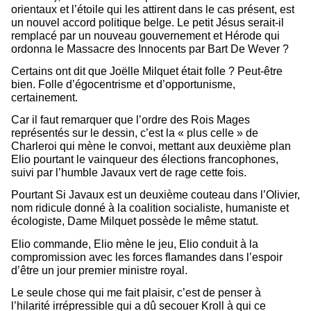
orientaux
et l’étoile qui les attirent dans le cas présent, est
un nouvel accord politique belge. Le petit Jésus serait-il
remplacé par un nouveau gouvernement et Hérode qui
ordonna le
Massacre des Innocents
par Bart De Wever ?
Certains ont dit que Joëlle Milquet était folle ? Peut-être
bien. Folle d’
égocentrisme
et d’opportunisme,
certainement.
Car il faut remarquer que l’ordre des Rois Mages
représentés sur le dessin, c’est la « plus celle » de
Charleroi qui mène le convoi, mettant aux deuxième plan
Elio pourtant le vainqueur des élections francophones,
suivi par l’humble Javaux vert de rage cette fois.
Pourtant Si Javaux est un deuxième couteau dans l’Olivier,
nom ridicule donné à la coalition socialiste, humaniste et
écologiste, Dame Milquet possède le même statut.
Elio commande, Elio mène le jeu, Elio conduit à la
compromission avec les forces flamandes dans l’espoir
d’être un jour premier ministre royal.
Le seule chose qui me fait plaisir, c’est de penser à
l’hilarité irrépressible qui a dû secouer Kroll à qui ce