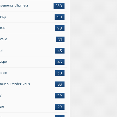
vements d'humeur
150
uhay
90
eux
78
velle
71
tin
45
espoir
43
tesse
38
our au rendez-vous
33
y
29
sie
29