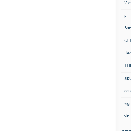
Voe
p
Bac
CE
Liè
TTI
alb
oen
vig
vin