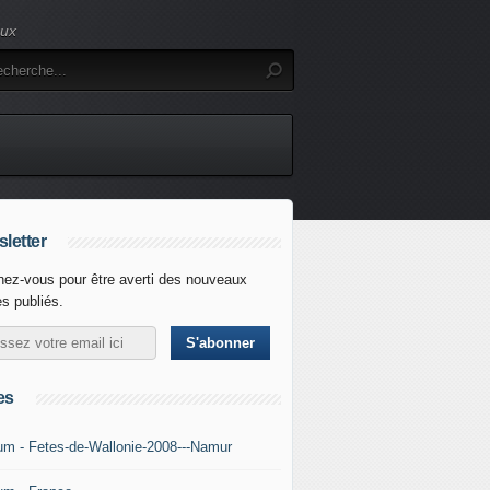
eux
letter
ez-vous pour être averti des nouveaux
es publiés.
es
um - Fetes-de-Wallonie-2008---Namur