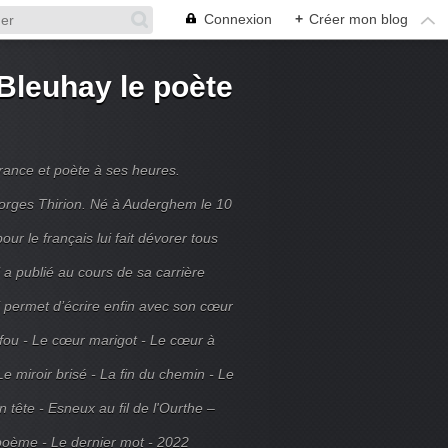
Connexion
+
Créer mon blog
Bleuhay le poète
France et poète à ses heures.
rges Thirion. Né à Auderghem le 10
ur le français lui fait dévorer tous
 a publié au cours de sa carrière
ui permet d’écrire enfin avec son cœur
 fou - Le cœur marigot - Le cœur à
Le miroir brisé - La fin du chemin - Le
tête - Esneux au fil de l'Ourthe –
poème - Le dernier mot - 2022