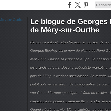
Le blogue de Georges 
de Méry-sur-Ourthe
Ce blogue est celui d'un liégeois, amoureux de la 
Georges Bleuhay est le nom de plume de René Geo
avril 1939, il passe sa jeunesse à Spa. Sa passion po
les grands auteurs. Devenu spécialiste marketing, il
plus de 350 publications spécialisées. Sa retraite l
plutôt qu'avec sa raison. Sa bibliographie: Le cœur
vau-l'eau - L'errance poétique - L'âme en révolte - 
crépuscule du poète - L'âme en flamme - Le rêve en 
Quand s’égrène la vie -L'âme sidérée.- Le dernier 