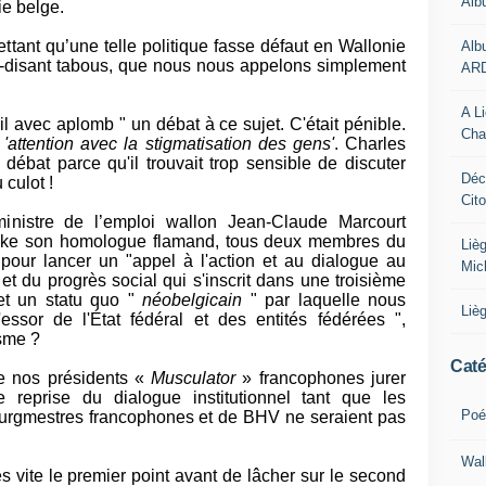
Alb
ie belge.
ettant qu’une telle politique fasse défaut en Wallonie
Alb
soi-disant tabous, que nous nous appelons simplement
AR
A L
il avec aplomb " un débat à ce sujet. C'était pénible.
Cha
t
'attention avec la stigmatisation des gens'
. Charles
ébat parce qu'il trouvait trop sensible de discuter
Déc
 culot !
Cit
inistre de l’emploi wallon Jean-Claude Marcourt
ke son homologue flamand, tous deux membres du
Liè
, pour lancer un "appel à l'action et au dialogue au
Mic
t du progrès social qui s'inscrit dans une troisième
 et un statu quo "
néobelgicain
" par laquelle nous
Liè
essor de l'État fédéral et des entités fédérées ",
asme ?
Caté
e nos présidents «
Musculator
» francophones jurer
e reprise du dialogue institutionnel tant que les
Poé
urgmestres francophones et de BHV ne seraient pas
Wal
ès vite le premier point avant de lâcher sur le second