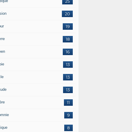
tique
25
sion
20
ur
19
rre
18
een
16
pie
13
cle
13
tude
13
ère
11
omnie
9
tique
8