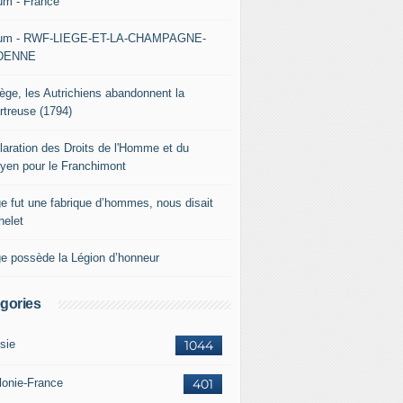
um - France
um - RWF-LIEGE-ET-LA-CHAMPAGNE-
DENNE
iège, les Autrichiens abandonnent la
rtreuse (1794)
laration des Droits de l'Homme et du
oyen pour le Franchimont
ge fut une fabrique d’hommes, nous disait
helet
ge possède la Légion d’honneur
gories
sie
1044
lonie-France
401