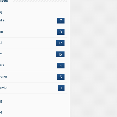
ives
26
illet
7
in
8
ai
17
ril
15
ars
4
vrier
6
nvier
1
25
24