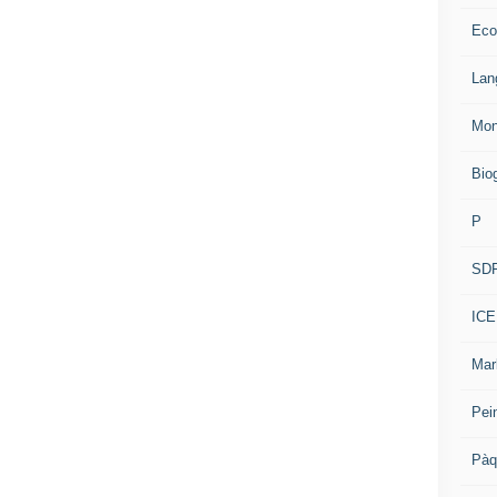
Eco
Lan
Mon
Bio
P
SD
ICE
Mar
Pei
Pàq