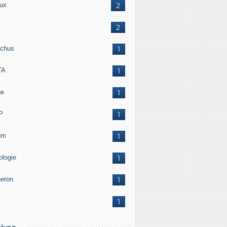
ux
2
2
chus
1
TA
1
ge
1
P
1
um
1
ologie
1
neron
1
1