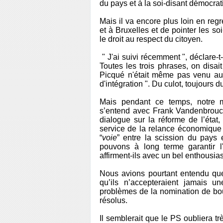
du pays et à la soi-disant démocrat
Mais il va encore plus loin en regr
et à Bruxelles et de pointer les 
le droit au respect du citoyen.
"
J'ai suivi récemment ", déclare-t-
Toutes les trois phrases, on disai
Picqué n'était même pas venu au d
d'intégration ".
Du culot, toujours du
Mais pendant ce temps, notre m
s’entend avec
Frank Vandenbrouc
dialogue sur la réforme de l’état
service de la relance économique e
“
voie
” entre la scission du pays
pouvons à long terme garantir l'
affirment-ils avec un bel enthousi
Nous avions pourtant entendu qu
qu’ils n’accepteraient jamais un
problèmes de la nomination de bo
résolus.
Il semblerait que le PS oubliera tr