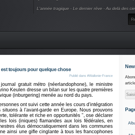
L'année tragique - Le dernier rêve - Au delà des ci
News
y est toujours pour quelque chose
Publié dans
#Wallonie-France
Abonn
articl
ournal gratuit métro (néerlandophone), le ministre
arino Keulen dresse un bilan sur les quatre premières
civique (inburgering) menée au nord du pays.
personnes ont suivi cette année les cours d'intégration
Pag
 situons à l'avant-garde en Europe. Nous prouvons
, tolérante et riche en opportunités ", ose déclarer
 les lois (iniques) flamandes aux lois fédérales, en
Alb
gmestres élus démocratiquement dans les communes
nne ainsi une gifle cinglante à tous les francophones