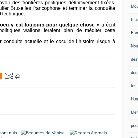
voir des frontières politiques définitivement fixées.
Mou
ouffer Bruxelles francophone et terminer la conquête
 technique.
Ble
cocu y est toujours pour quelque chose
» a écrit
olitiques wallons feraient bien de méditer cette
Esn
r conduite actuelle et le cocu de l’histoire risque à
Nou
des
dés
tris
Hum
Mér
poé