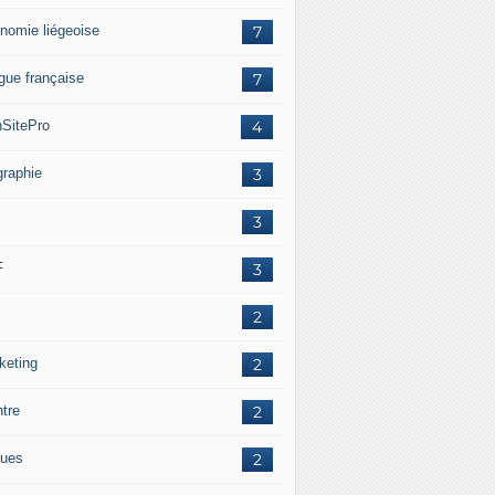
nomie liégeoise
7
gue française
7
SitePro
4
graphie
3
3
F
3
2
keting
2
ntre
2
ues
2