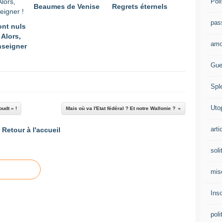
Poli
Beaumes de Venise
Regrets éternels
pas
ont nuls
 Alors,
amo
enseigner
Gue
Spl
Uto
udt » !
Mais où va l'Etat fédéral ? Et notre Wallonie ?
arti
Retour à l'accueil
soli
mis
Ins
poli