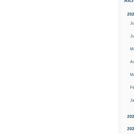
Arch
20
Ju
Ju
M
Av
M
Fé
Ja
20
20