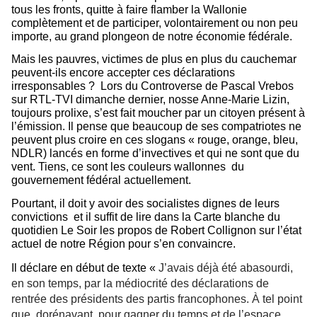
tous les fronts, quitte à faire flamber la Wallonie
complètement et de participer, volontairement ou non peu
importe, au grand plongeon de notre économie fédérale.
Mais les pauvres, victimes de plus en plus du cauchemar
peuvent-ils encore accepter ces déclarations
irresponsables ?
Lors du Controverse de Pascal Vrebos
sur RTL-TVI dimanche dernier, nosse Anne-Marie Lizin,
toujours prolixe, s’est fait moucher par un citoyen présent à
l’émission. Il pense que beaucoup de ses compatriotes ne
peuvent plus croire en ces slogans « rouge, orange, bleu,
NDLR) lancés en forme d’invectives et qui ne sont que du
vent. Tiens, ce sont les couleurs wallonnes
du
gouvernement fédéral actuellement.
Pourtant, il doit y avoir des socialistes dignes de leurs
convictions
et il suffit de lire dans la Carte blanche du
quotidien Le Soir les propos de Robert Collignon sur l’état
actuel de notre Région pour s’en convaincre.
Il déclare en début de texte «
J
’avais déjà été abasourdi,
en son temps, par la médiocrité des déclarations de
rentrée des présidents des partis francophones. À tel point
que, dorénavant, pour gagner du temps et de l’espace