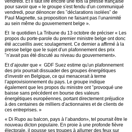
vendredi. Et il faut lire encore une fois la presse française
pour savoir que « le groupe s'est fendu d'un communiqué
vendredi, pour dénoncer des "déclarations isolées" de
Paul Magnette, sa proposition ne faisant pas l'unanimité
au sein même du gouvernement belge ».
Et
le quotidien La Tribune du 13 octobre de préciser « Les
propos du porte-parole du premier ministre belge ont donc
été accueillis avec soulagement. Ce dernier a affirmé à la
presse belge que le sujet d'un plafonnement des prix
"n'avait pas été discuté au niveau du gouvernement».
Et d’ajouter que « GDF Suez estime qu'un plafonnement
des prix pourrait dissuader des groupes énergétiques
d'investir en Belgique, ce qui menacerait à terme
l'approvisionnement du pays. Le groupe indique
également que les propos du ministre ont "provoqué une
baisse sans précédent en bourse des valeurs
énergétiques européennes, portant directement préjudice
à des centaines de milliers d'actionnaires et de clients de
ces entreprises. »
« Di Rupo au balcon, pays à l’abandon», tel pourrait être le
nouveau dicton populaire. En proie à une profonde fièvre
électorale, il pousse ses troupes à allumer des feux sur