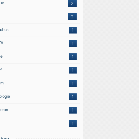
ux
2
2
chus
1
TA
1
ge
1
P
1
um
1
ologie
1
neron
1
1