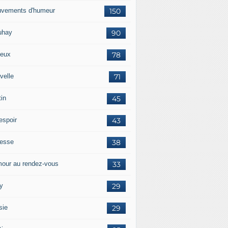
vements d'humeur
150
uhay
90
eux
78
velle
71
tin
45
espoir
43
tesse
38
our au rendez-vous
33
y
29
sie
29