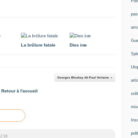
Poli
pas
amo
Gue
La brûlure fatale
Dies iræ
Spl
Uto
Georges Bleuhay dit Paul Verlaine
arti
Retour à l'accueil
soli
mis
Ins
poli
22:36