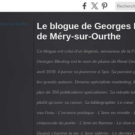
Le blogue de Georges 
de Méry-sur-Ourthe
Ce blogue est celui d'un liégeois, amoureux de la 
Georges Bleuhay est le nom de plume de René Geo
avril 1939, il passe sa jeunesse à Spa. Sa passion po
les grands auteurs. Devenu spécialiste marketing, il
plus de 350 publications spécialisées. Sa retraite l
plutôt qu'avec sa raison. Sa bibliographie: Le cœur
vau-l'eau - L'errance poétique - L'âme en révolte - 
crépuscule du poète - L'âme en flamme - Le rêve en 
Quand s’égrène la vie -L'âme sidérée.- Le dernier 