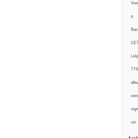
Voe
p
Bac
CE
Liè
TTI
alb
oen
vig
vin