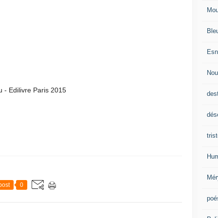
Mou
Ble
Esn
Nou
 - Edilivre Paris 2015
des
dés
tris
Hum
Mér
post
0
poé