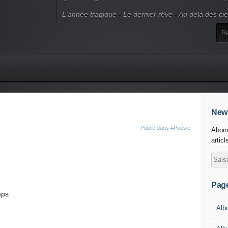
L'année tragique - Le dernier rêve - Au delà des ci
News
Publié dans
#Poésie
Abonn
articl
Pag
mps
Alb