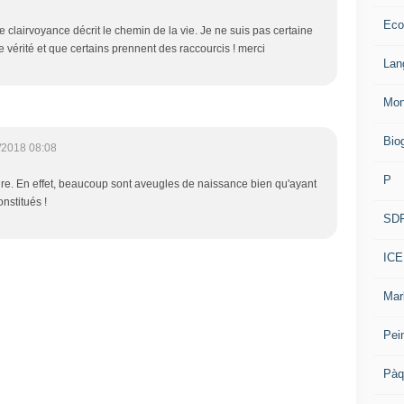
Eco
clairvoyance décrit le chemin de la vie. Je ne suis pas certaine
 vérité et que certains prennent des raccourcis ! merci
Lan
Mon
Bio
/2018 08:08
P
e. En effet, beaucoup sont aveugles de naissance bien qu'ayant
nstitués !
SD
ICE
Mar
Pei
Pàq