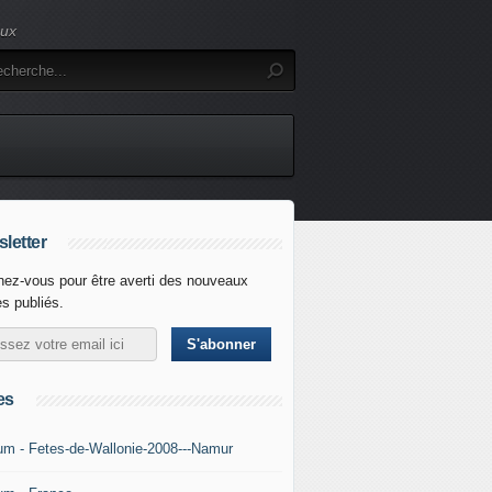
eux
letter
ez-vous pour être averti des nouveaux
es publiés.
es
um - Fetes-de-Wallonie-2008---Namur