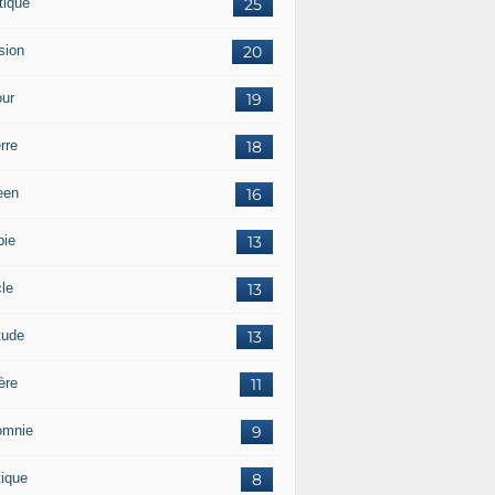
tique
25
sion
20
ur
19
rre
18
een
16
pie
13
cle
13
tude
13
ère
11
omnie
9
tique
8