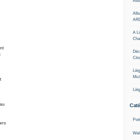
Alb
Alb
AR
A L
Cha
nt
Déc
x
Cit
Liè
Mic
t
Liè
eau
Caté
Poé
ers
Wal