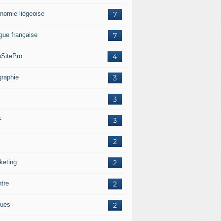
nomie liégeoise
7
gue française
7
SitePro
4
graphie
3
3
F
3
2
keting
2
ntre
2
ues
2