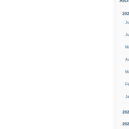
Arch
20
Ju
Ju
M
Av
M
Fé
Ja
20
20