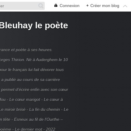
Connexion
+
Créer mon blog
Bleuhay le poète
France et poète à ses heures.
rges Thirion. Né à Auderghem le 10
ur le français lui fait dévorer tous
 a publié au cours de sa carrière
ui permet d’écrire enfin avec son cœur
 fou - Le cœur marigot - Le cœur à
Le miroir brisé - La fin du chemin - Le
tête - Esneux au fil de l'Ourthe –
poème - Le dernier mot - 2022