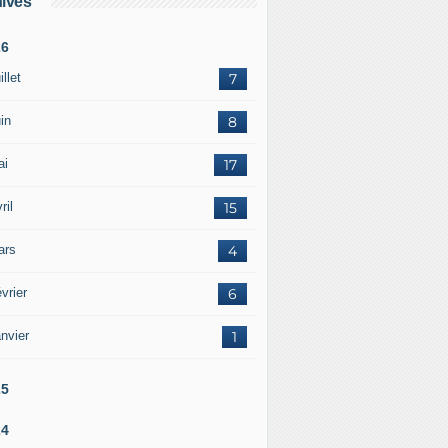
ives
26
illet
7
in
8
ai
17
ril
15
ars
4
vrier
6
nvier
1
25
24