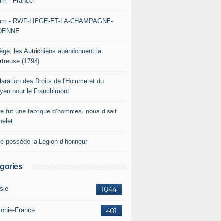
um - France
um - RWF-LIEGE-ET-LA-CHAMPAGNE-
DENNE
iège, les Autrichiens abandonnent la
rtreuse (1794)
laration des Droits de l'Homme et du
oyen pour le Franchimont
ge fut une fabrique d’hommes, nous disait
helet
ge possède la Légion d’honneur
gories
sie
1044
lonie-France
401