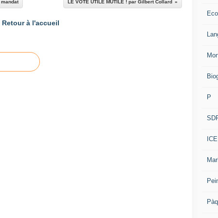
e mandat
LE VOTE UTILE MUTILE ! par Gilbert Collard
Eco
Retour à l'accueil
Lan
Mon
Bio
P
SD
ICE
Mar
Pei
Pàq