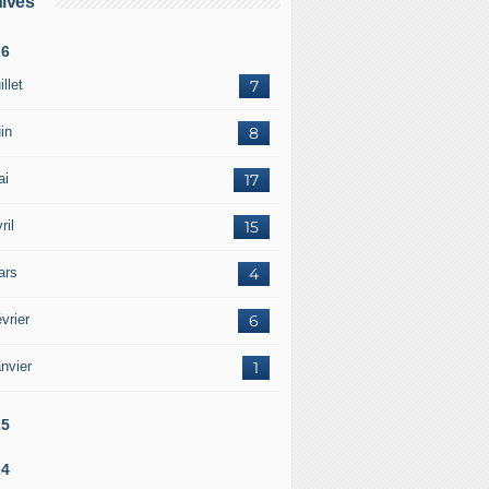
ives
26
illet
7
in
8
ai
17
ril
15
ars
4
vrier
6
nvier
1
25
24