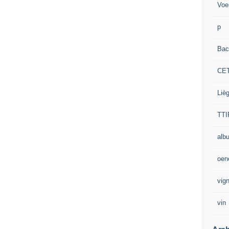
Voe
p
Bac
CE
Liè
TTI
alb
oen
vig
vin