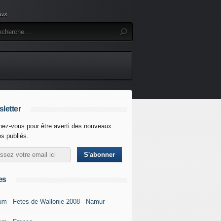
eux
letter
ez-vous pour être averti des nouveaux
es publiés.
es
um - Fetes-de-Wallonie-2008---Namur