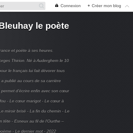
Connexion
+
Créer mon blog
Bleuhay le poète
France et poète à ses heures.
rges Thirion. Né à Auderghem le 10
ur le français lui fait dévorer tous
 a publié au cours de sa carrière
ui permet d’écrire enfin avec son cœur
 fou - Le cœur marigot - Le cœur à
Le miroir brisé - La fin du chemin - Le
tête - Esneux au fil de l'Ourthe –
poème - Le dernier mot - 2022