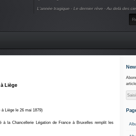
L'année tragique - Le dernier rêve - Au delà des ci
News
Abonn
articl
 à Liège
Pag
à Liège le 26 mai 1879)
 la Chancellerie Légation de France à Bruxelles remplit les
Alb