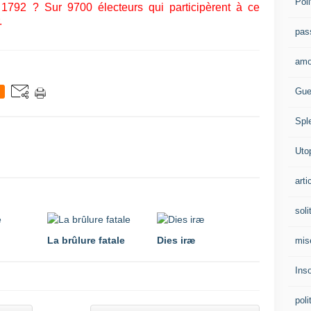
Poli
 1792 ?
Sur 9700 électeurs qui participèrent à ce
.
pas
amo
Gue
Spl
Uto
arti
soli
La brûlure fatale
Dies iræ
mis
Ins
poli