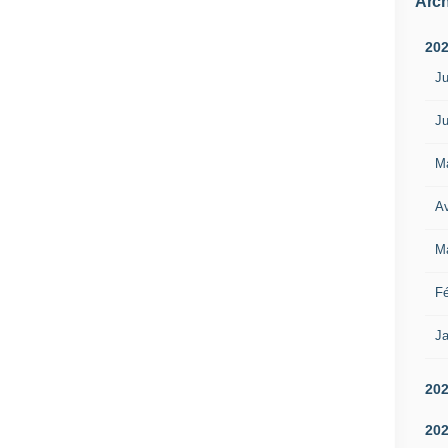
Arch
20
Ju
Ju
M
Av
M
Fé
Ja
20
20