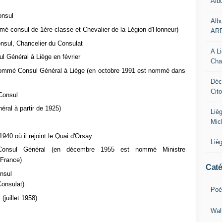
Alb
onsul
Alb
 consul de 1ère classe et Chevalier de la Légion d'Honneur)
AR
sul, Chancelier du Consulat
A L
Général à Liège en février
Cha
mmé Consul Général à Liège (en octobre 1991 est nommé dans
Déc
Cit
Consul
al à partir de 1925)
Liè
Mic
0 où il rejoint le Quai d'Orsay
Liè
onsul Général (en décembre 1955 est nommé Ministre
 France)
Caté
nsul
onsulat)
Poé
juillet 1958)
Wal
l