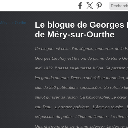
Le blogue de Georges 
de Méry-sur-Ourthe
Ce blogue est celui d'un liégeois, amoureux de la 
Georges Bleuhay est le nom de plume de René Geo
avril 1939, il passe sa jeunesse à Spa. Sa passion po
les grands auteurs. Devenu spécialiste marketing, il
plus de 350 publications spécialisées. Sa retraite l
plutôt qu'avec sa raison. Sa bibliographie: Le cœur
vau-l'eau - L'errance poétique - L'âme en révolte - 
crépuscule du poète - L'âme en flamme - Le rêve en 
Quand s’égrène la vie -L'âme sidérée.- Le dernier 