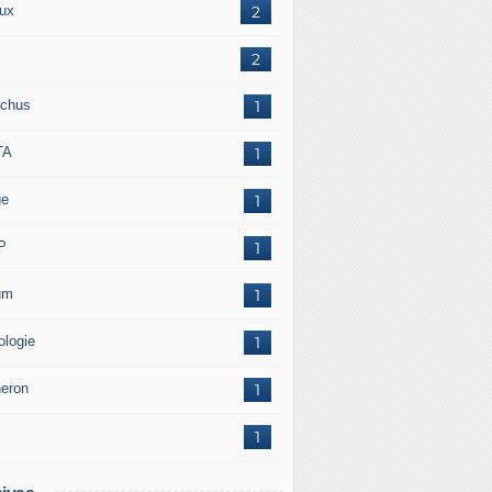
ux
2
2
chus
1
TA
1
ge
1
P
1
um
1
ologie
1
neron
1
1