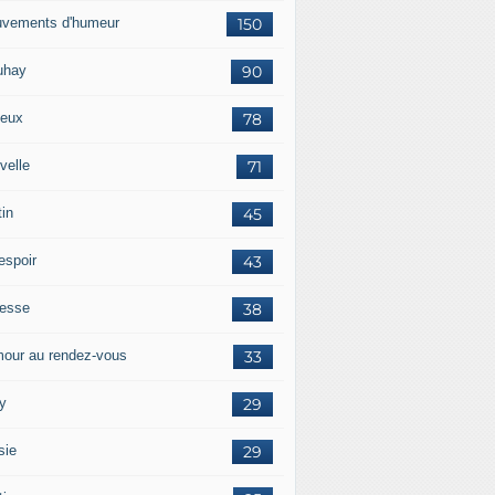
vements d'humeur
150
uhay
90
eux
78
velle
71
tin
45
espoir
43
tesse
38
our au rendez-vous
33
y
29
sie
29