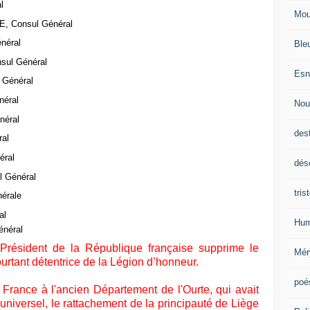
l
Mou
E, Consul Général
néral
Ble
sul Général
Esn
 Général
néral
Nou
néral
des
al
éral
dés
 Général
tris
érale
al
Hum
énéral
Président de la République française supprime le
Mér
urtant détentrice de la Légion d’honneur.
poé
 France à l'ancien Département de l'Ourte, qui avait
universel
, le rattachement de la principauté de Liège