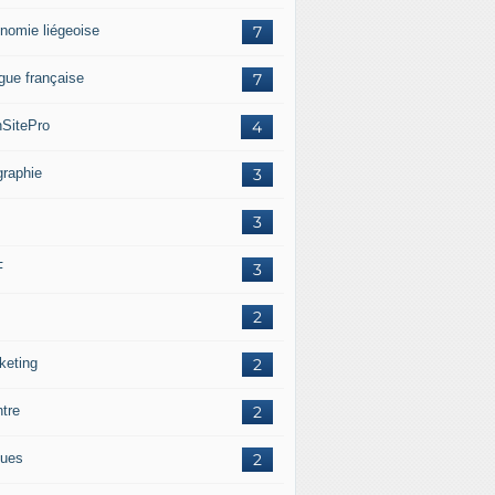
nomie liégeoise
7
gue française
7
SitePro
4
graphie
3
3
F
3
2
keting
2
ntre
2
ues
2