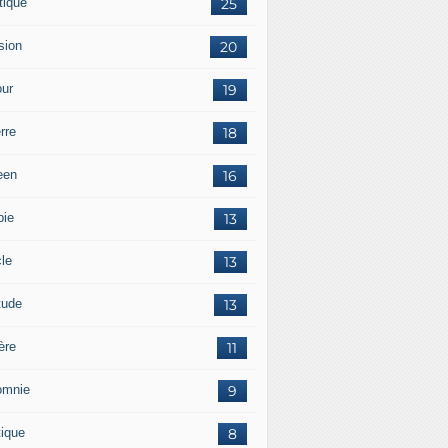
tique
25
sion
20
ur
19
rre
18
een
16
pie
13
cle
13
tude
13
ère
11
omnie
9
tique
8