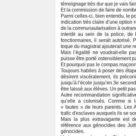
témoignage très dur que je vais fai
Et la commission de faire de nom
Parmi celles-ci, bien entendu, le por
indication très claire d’une option
de la communautarisation à outran
interdit au sein de la police, de
fonctionnaires, il serait autorisé.
toque du magistrat ajouterait une no
Mais l’égalité ne voudrait-elle p
puisse être porté ostensiblement p
Et pourquoi pas le compas maçonni
Toujours habiles à poser des étapes
désirent viscéralement, ils précon
jusqu’à l’école jusqu’en 3e seconda
être laissé aux élèves. Un petit pas
Autre recommandation significativ
qu’elle a colonisés. Comme si l
« fautes » de leurs parents. Les 
trafic d'esclaves auxquels ils se son
Mais la plus extravagante est d
référence aux génocides des Juifs
génocides.