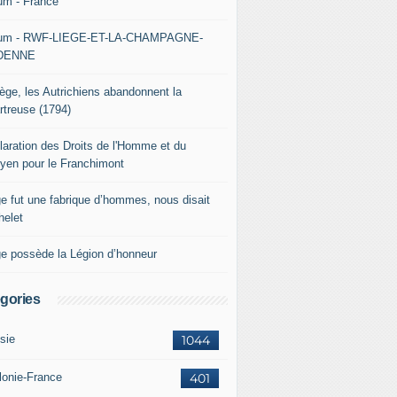
um - France
um - RWF-LIEGE-ET-LA-CHAMPAGNE-
DENNE
iège, les Autrichiens abandonnent la
rtreuse (1794)
laration des Droits de l'Homme et du
oyen pour le Franchimont
ge fut une fabrique d’hommes, nous disait
helet
ge possède la Légion d’honneur
gories
sie
1044
lonie-France
401