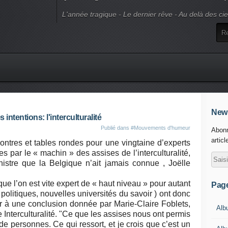
L'année tragique - Le dernier rêve - Au delà des ci
News
intentions: l'interculturalité
Publié dans
#Mouvements d'humeur
Abonn
articl
ncontres et tables rondes pour une vingtaine d’experts
es par le « machin » des assises de l’interculturalité,
istre que la Belgique n’ait jamais connue , Joëlle
e l’on est vite expert de « haut niveau » pour autant
Pag
 politiques, nouvelles universités du savoir ) ont donc
 à une conclusion donnée par Marie-Claire Foblets,
Alb
Interculturalité. "Ce que les assises nous ont permis
de personnes. Ce qui ressort, et je crois que c’est un