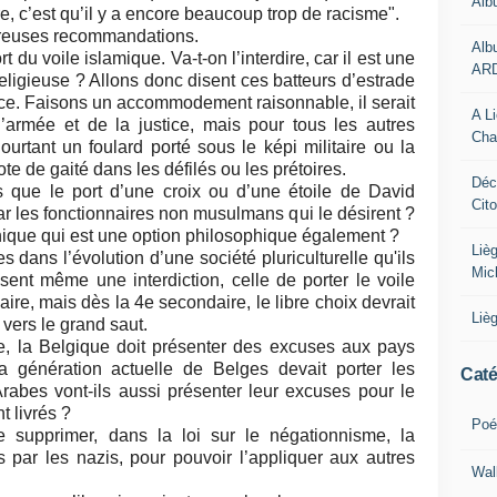
Alb
re, c’est qu’il y a encore beaucoup trop de racisme".
breuses recommandations.
Alb
t du voile islamique. Va-t-on l’interdire, car il est une
AR
 religieuse ? Allons donc disent ces batteurs d’estrade
ce. Faisons un accommodement raisonnable, il serait
A L
 l’armée et de la justice, mais pour tous les autres
Cha
 Pourtant un foulard porté sous le képi militaire ou la
te de gaité dans les défilés ou les prétoires.
Déc
as que le port d’une croix ou d’une étoile de David
Cit
ar les fonctionnaires non musulmans qui le désirent ?
que qui est une option philosophique également ?
Liè
 dans l’évolution d’une société pluriculturelle qu'ils
Mic
isent même une interdiction, celle de porter le voile
ire, mais dès la 4e secondaire, le libre choix devrait
Liè
 vers le grand saut.
e, la Belgique doit présenter des excuses aux pays
a génération actuelle de Belges devait porter les
Caté
Arabes vont-ils aussi présenter leur excuses pour le
t livrés ?
Poé
e supprimer, dans la loi sur le négationnisme, la
 par les nazis, pour pouvoir l’appliquer aux autres
Wal