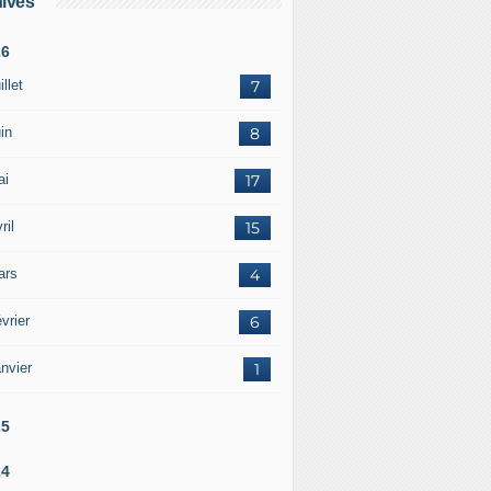
ives
26
illet
7
in
8
ai
17
ril
15
ars
4
vrier
6
nvier
1
25
24