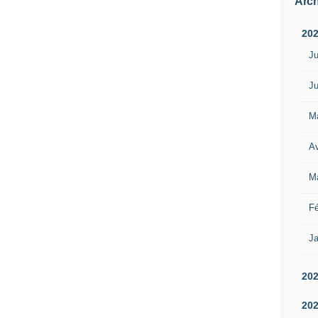
Arch
20
Ju
Ju
M
Av
M
Fé
Ja
20
20