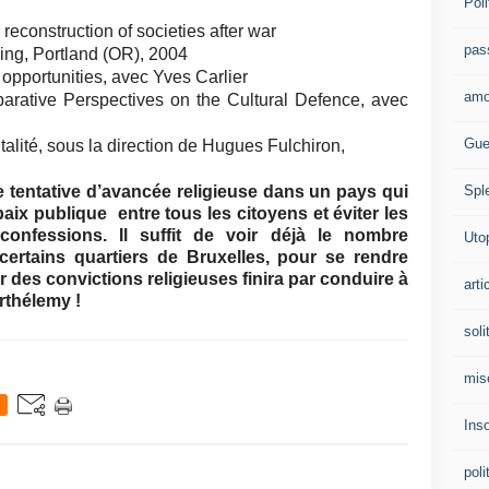
Poli
econstruction of societies after war
pas
hing, Portland (OR), 2004
opportunities, avec Yves Carlier
amo
parative Perspectives on the Cultural Defence, avec
Gue
alité, sous la direction de Hugues Fulchiron,
Spl
 tentative d’avancée religieuse dans un pays qui
 paix publique entre tous les citoyens et éviter les
confessions. Il suffit de voir déjà le nombre
Uto
certains quartiers de Bruxelles, pour se rendre
 des convictions religieuses finira par conduire à
arti
rthélemy !
soli
mis
Ins
poli