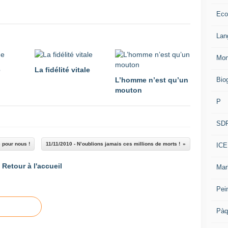
Eco
Lan
Mon
e
La fidélité vitale
Bio
L’homme n’est qu’un
mouton
P
SD
e pour nous !
11/11/2010 - N’oublions jamais ces millions de morts !
ICE
Retour à l'accueil
Mar
Pei
Pàq