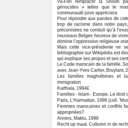
Va-t-on remplacer la Shoah pa
génocides » telles que le mas
communauté juive appréciera
Pour répondre aux paroles de cett
trop de racisme dans notre pays
préconisées ne conduit qu’à l’exa
nouveaux Belges heureux de vivre d
domine l’oppression religieuse orie
Mais cette vice-présidente ne s
bibliographie sur Wikipédia est élo
qui explique ses propos et ses centr
Le Code marocain de la famille. S
avec Jean-Yves Carlier, Bruylant, 
Les familles maghrébines et la 
immigration
Karthala, 1994£
Familles - Islam - Europe. Le droi
Paris, L'Harmattan, 1996 (coll. 'M
Femmes marocaines et conflits fam
appropriées?
Anvers, Maklu, 1998
Recht op maat. Culturen in de rech