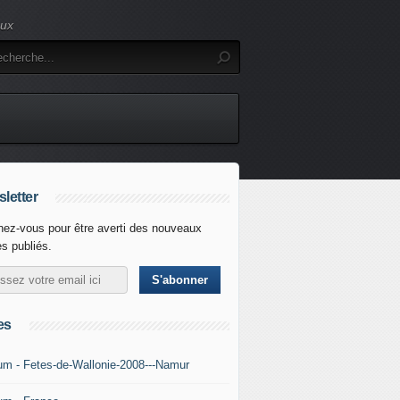
eux
letter
ez-vous pour être averti des nouveaux
es publiés.
es
um - Fetes-de-Wallonie-2008---Namur