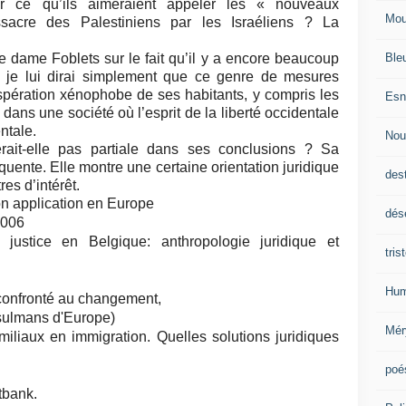
r ce qu’ils aimeraient appeler les « nouveaux
Mou
sacre des Palestiniens par les Israéliens ? La
Ble
e dame Foblets sur le fait qu’il y a encore beaucoup
, je lui dirai simplement que ce genre de mesures
spération xénophobe de ses habitants, y compris les
Esn
ans une société où l’esprit de la liberté occidentale
ntale.
Nou
erait-elle pas partiale dans ses conclusions ? Sa
quente. Elle montre une certaine orientation juridique
des
es d’intérêt.
on application en Europe
dés
2006
justice en Belgique: anthropologie juridique et
tris
Hum
t confronté au changement,
usulmans d'Europe)
Mér
iliaux en immigration. Quelles solutions juridiques
poé
tbank.