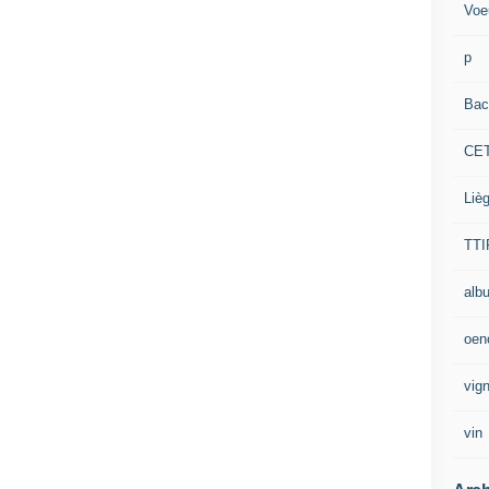
Voe
p
Bac
CE
Liè
TTI
alb
oen
vig
vin