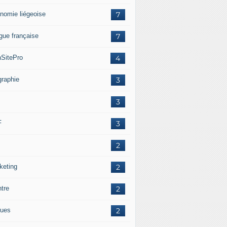
nomie liégeoise
7
gue française
7
SitePro
4
graphie
3
3
F
3
2
keting
2
ntre
2
ues
2