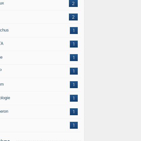
ux
2
2
chus
1
TA
1
ge
1
P
1
um
1
ologie
1
neron
1
1