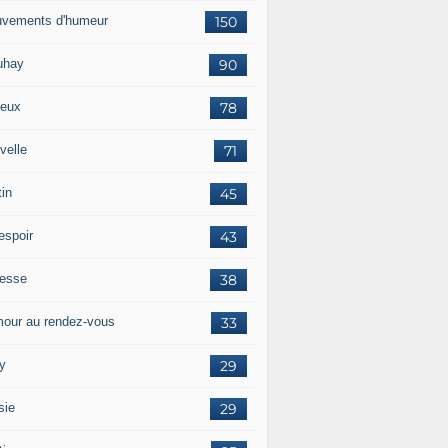
vements d'humeur
150
uhay
90
eux
78
velle
71
tin
45
espoir
43
tesse
38
our au rendez-vous
33
y
29
sie
29