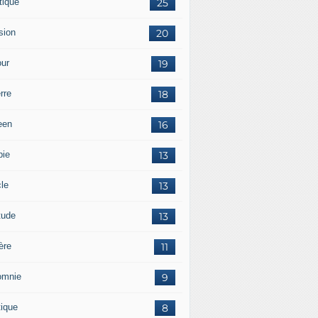
tique
25
sion
20
ur
19
rre
18
een
16
pie
13
cle
13
tude
13
ère
11
omnie
9
tique
8