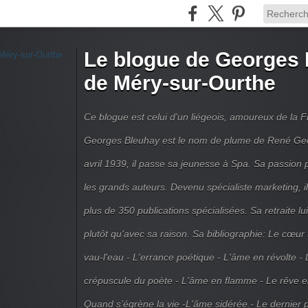
Le blogue de Georges 
de Méry-sur-Ourthe
Ce blogue est celui d'un liégeois, amoureux de la 
Georges Bleuhay est le nom de plume de René Geo
avril 1939, il passe sa jeunesse à Spa. Sa passion po
les grands auteurs. Devenu spécialiste marketing, il
plus de 350 publications spécialisées. Sa retraite l
plutôt qu'avec sa raison. Sa bibliographie: Le cœur
vau-l'eau - L'errance poétique - L'âme en révolte - 
crépuscule du poète - L'âme en flamme - Le rêve en 
Quand s’égrène la vie -L'âme sidérée.- Le dernier 