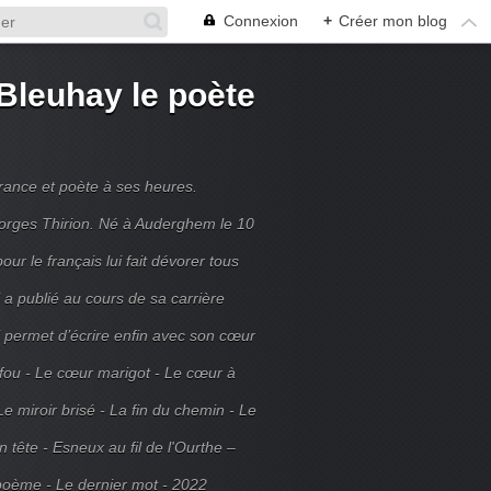
Connexion
+
Créer mon blog
Bleuhay le poète
France et poète à ses heures.
rges Thirion. Né à Auderghem le 10
ur le français lui fait dévorer tous
 a publié au cours de sa carrière
ui permet d’écrire enfin avec son cœur
 fou - Le cœur marigot - Le cœur à
Le miroir brisé - La fin du chemin - Le
tête - Esneux au fil de l'Ourthe –
poème - Le dernier mot - 2022