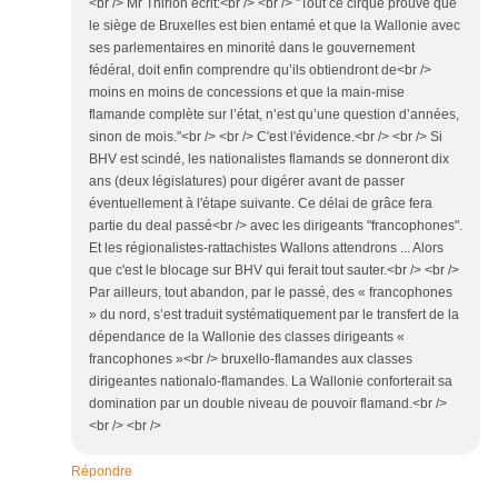
<br /> Mr Thirion écrit:<br /> <br /> "Tout ce cirque prouve que
le siège de Bruxelles est bien entamé et que la Wallonie avec
ses parlementaires en minorité dans le gouvernement
fédéral, doit enfin comprendre qu’ils obtiendront de<br />
moins en moins de concessions et que la main-mise
flamande complète sur l’état, n’est qu’une question d’années,
sinon de mois."<br /> <br /> C'est l'évidence.<br /> <br /> Si
BHV est scindé, les nationalistes flamands se donneront dix
ans (deux législatures) pour digérer avant de passer
éventuellement à l'étape suivante. Ce délai de grâce fera
partie du deal passé<br /> avec les dirigeants "francophones".
Et les régionalistes-rattachistes Wallons attendrons ... Alors
que c'est le blocage sur BHV qui ferait tout sauter.<br /> <br />
Par ailleurs, tout abandon, par le passé, des « francophones
» du nord, s’est traduit systématiquement par le transfert de la
dépendance de la Wallonie des classes dirigeants «
francophones »<br /> bruxello-flamandes aux classes
dirigeantes nationalo-flamandes. La Wallonie conforterait sa
domination par un double niveau de pouvoir flamand.<br />
<br /> <br />
Répondre