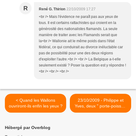
R
René G. Thirion
22/10/2009 17:27
<br /> Mais l'évidence ne paraît pas aux yeux de
tous. Il est certains rattachistes qui croient en la
générosité des nationalistes flamands. La seule
manière de traiter avec les Flamands serait que
la<br /> Wallonie ait le même poids dans l'état
fédéral, ce qui conduirait au divorce inéluctable car
pas de possibilité pour une des deux régions
d'exploiter l'autre.<br /> <br /> La Belgique a-t-elle
seulement existé ? Poser la question est y répondre !
<br /> <br /> <br />
< Quand les Wallons
23/10/2009 - Philippe et
ouvriront-ils enfin les yeux ?
Yves, deux " porte-poisse "
? >
Hébergé par Overblog