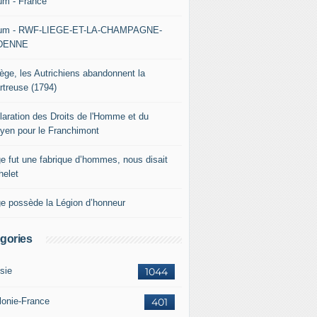
um - France
um - RWF-LIEGE-ET-LA-CHAMPAGNE-
DENNE
iège, les Autrichiens abandonnent la
rtreuse (1794)
laration des Droits de l'Homme et du
oyen pour le Franchimont
ge fut une fabrique d’hommes, nous disait
helet
ge possède la Légion d’honneur
gories
sie
1044
lonie-France
401