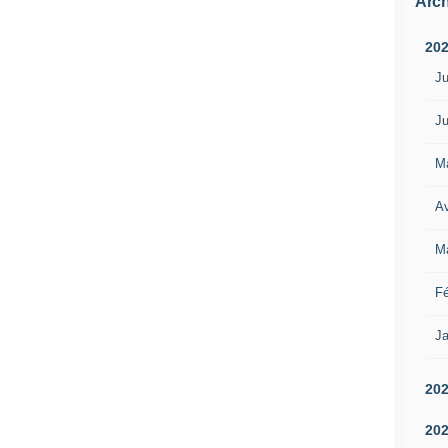
Arch
20
Ju
Ju
M
Av
M
Fé
Ja
20
20