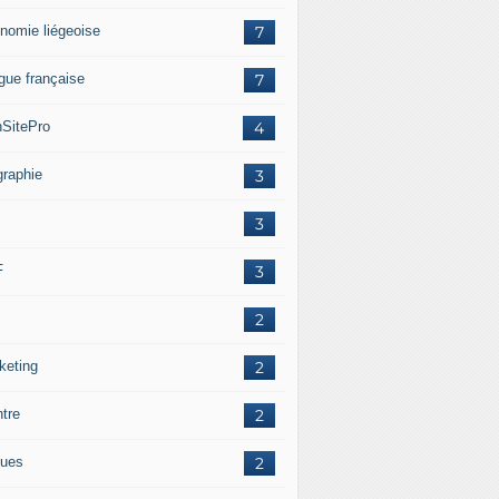
nomie liégeoise
7
gue française
7
SitePro
4
graphie
3
3
F
3
2
keting
2
ntre
2
ues
2