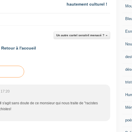
hautement culturel !
Mou
Ble
Esn
Un autre cartel serait-il menacé ?
Nou
Retour à l'accueil
des
dés
tris
 17:20
Hum
Il s'agit sans doute de ce monsieur qui nous traite de "racistes
Mér
chistes!
poé