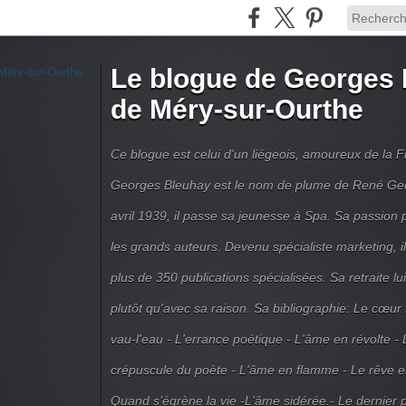
Le blogue de Georges 
de Méry-sur-Ourthe
Ce blogue est celui d'un liégeois, amoureux de la 
Georges Bleuhay est le nom de plume de René Geo
avril 1939, il passe sa jeunesse à Spa. Sa passion po
les grands auteurs. Devenu spécialiste marketing, il
plus de 350 publications spécialisées. Sa retraite l
plutôt qu'avec sa raison. Sa bibliographie: Le cœur
vau-l'eau - L'errance poétique - L'âme en révolte - 
crépuscule du poète - L'âme en flamme - Le rêve en 
Quand s’égrène la vie -L'âme sidérée.- Le dernier 