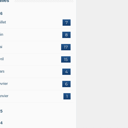
ives
26
illet
7
in
8
ai
17
ril
15
ars
4
vrier
6
nvier
1
25
24