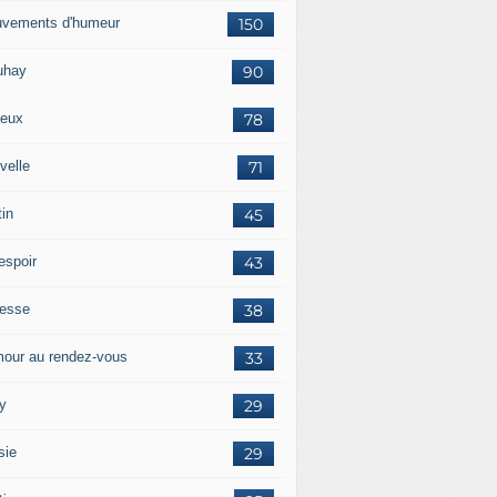
vements d'humeur
150
uhay
90
eux
78
velle
71
tin
45
espoir
43
tesse
38
our au rendez-vous
33
y
29
sie
29