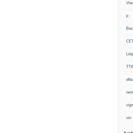
Voe
p
Bac
CE
Liè
TTI
alb
oen
vig
vin