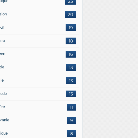
tique
25
sion
20
ur
19
rre
18
een
16
pie
13
cle
13
tude
13
ère
11
omnie
9
tique
8