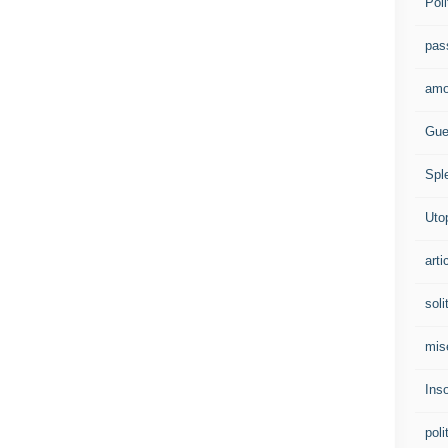
Poli
pas
amo
Gue
Spl
Uto
arti
soli
mis
Ins
poli