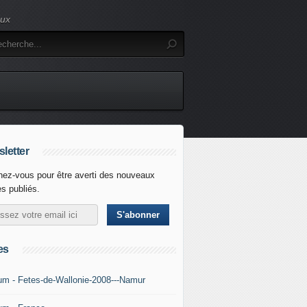
eux
letter
ez-vous pour être averti des nouveaux
es publiés.
es
um - Fetes-de-Wallonie-2008---Namur