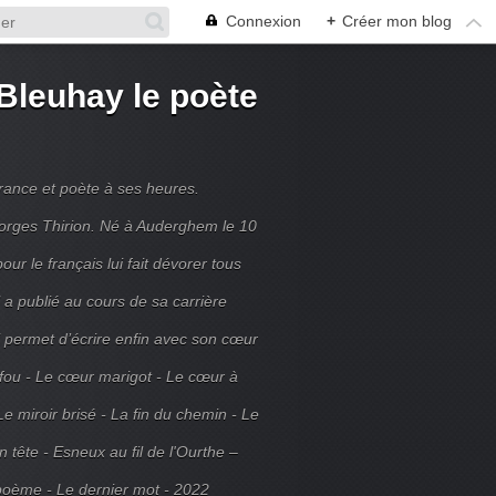
Connexion
+
Créer mon blog
Bleuhay le poète
France et poète à ses heures.
rges Thirion. Né à Auderghem le 10
ur le français lui fait dévorer tous
 a publié au cours de sa carrière
ui permet d’écrire enfin avec son cœur
 fou - Le cœur marigot - Le cœur à
Le miroir brisé - La fin du chemin - Le
tête - Esneux au fil de l'Ourthe –
poème - Le dernier mot - 2022