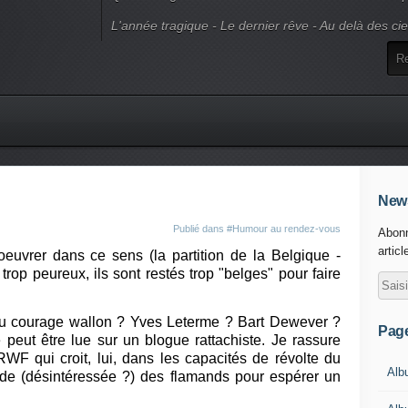
L'année tragique - Le dernier rêve - Au delà des ci
News
Publié dans
#Humour au rendez-vous
Abonn
articl
euvrer dans ce sens (la partition de la Belgique -
 trop peureux, ils sont restés trop "belges" pour faire
 au courage wallon ? Yves Leterme ? Bart Dewever ?
Pag
 peut être lue sur un blogue rattachiste. Je rassure
RWF qui croit, lui, dans les capacités de révolte du
Alb
'aide (désintéressée ?) des flamands pour espérer un