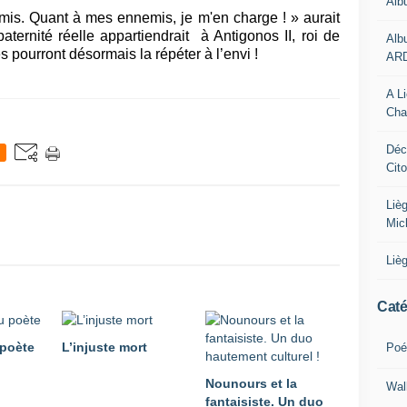
Alb
is. Quant à mes ennemis, je m'en charge ! » aurait
paternité réelle appartiendrait
à Antigonos II, roi de
Alb
s pourront désormais la répéter à l’envi !
AR
A L
Cha
Déc
Cit
Liè
Mic
Liè
Caté
 poète
L’injuste mort
Poé
Nounours et la
Wal
fantaisiste. Un duo