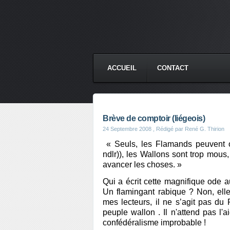
ACCUEIL
CONTACT
Brève de comptoir (liégeois)
24 Septembre 2008
, Rédigé par René G. Thirion
« Seuls, les Flamands peuvent o
ndlr)), les Wallons sont trop mous,
avancer les choses. »
Qui a écrit cette magnifique ode
Un flamingant rabique ? Non, elle
mes lecteurs, il ne s’agit pas du 
peuple wallon . Il n'attend pas l
confédéralisme improbable !