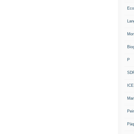
Eco
Lan
Mon
Bio
P
SD
ICE
Mar
Pei
Pàq