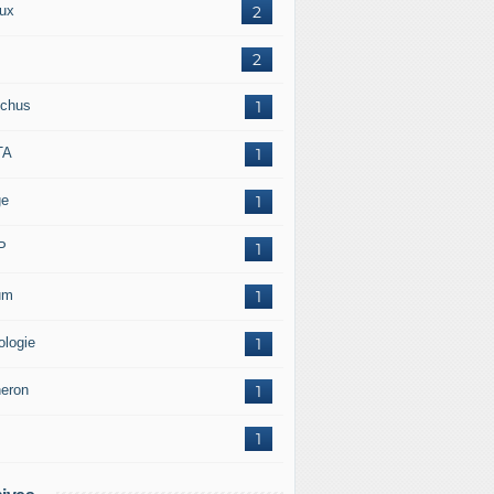
ux
2
2
chus
1
TA
1
ge
1
P
1
um
1
ologie
1
neron
1
1