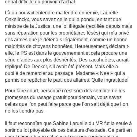
débat difficile du pouvoir d’achat.
Là on pouvait entendre ma tendre ennemie, Laurette
Onkelinckx, vous savez celle qui a pondu, en tant que
ministre de la Justice, une loi illégale (rectifiée depuis mais
sans réparation pour les propriétaires lésés) qui m’a privé
des armes que je détenais légalement, comme un bonne
majorités de citoyens honnêtes. Heureusement, déclarait-
elle, le PS est dans le gouvernement et cela procure une
série d’aides aux plus déshérités. Des cacahuètes, aurait
répliqué De Decker, s'il avait été présent. Mais elle a
oublié de remercier au passage
Madame « Nee » qui a
permis de repêcher le parti des affaires. Qulle ingratitude!
Pour faire court, personne n’est sorti des sempiternelles
promesses du rasage gratuit pour demain, vous savez
celles que l’on peut faire parce que l’on sait déjà que l’on
ne les tiendra pas.
Il faut reconnaître que Sabine Laruelle du MR fut la seule à
sortir du lot pitoyable de ces batteurs d’estrade. Ce parti en
serait sympathique s’il n’avait pas pour président, un