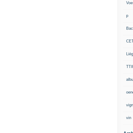
Voe
p
Bac
CE
Liè
TTI
alb
oen
vig
vin