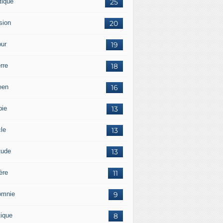
tique
25
sion
20
ur
19
rre
18
een
16
pie
13
cle
13
tude
13
ère
11
omnie
9
tique
8