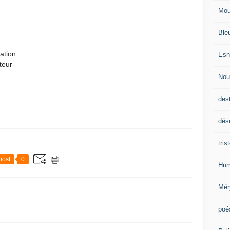
Mou
Ble
ation
Esn
teur
Nou
des
dés
tris
post
0
Hum
Mér
poé