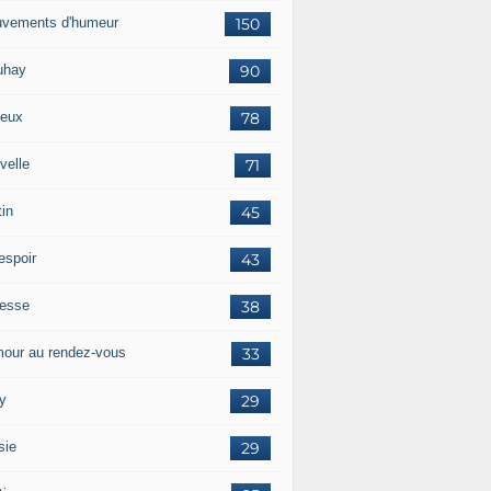
vements d'humeur
150
uhay
90
eux
78
velle
71
tin
45
espoir
43
tesse
38
our au rendez-vous
33
y
29
sie
29