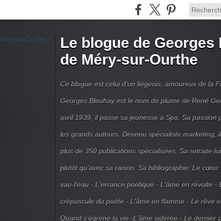
Le blogue de Georges 
de Méry-sur-Ourthe
Ce blogue est celui d'un liégeois, amoureux de la 
Georges Bleuhay est le nom de plume de René Geo
avril 1939, il passe sa jeunesse à Spa. Sa passion po
les grands auteurs. Devenu spécialiste marketing, il
plus de 350 publications spécialisées. Sa retraite l
plutôt qu'avec sa raison. Sa bibliographie: Le cœur
vau-l'eau - L'errance poétique - L'âme en révolte - 
crépuscule du poète - L'âme en flamme - Le rêve en 
Quand s’égrène la vie -L'âme sidérée.- Le dernier 