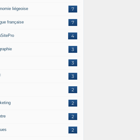
nomie liégeoise
7
gue française
7
SitePro
4
graphie
3
3
F
3
2
keting
2
ntre
2
ues
2