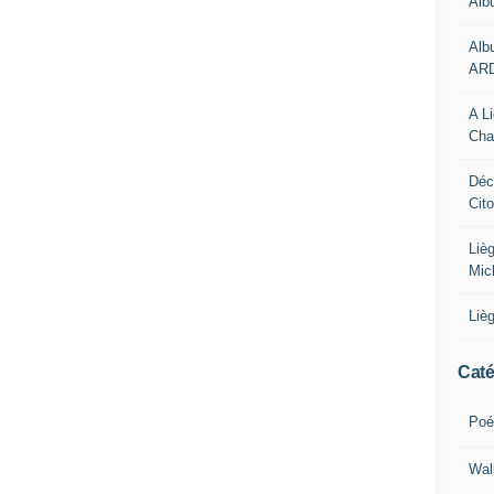
Alb
Alb
AR
A L
Cha
Déc
Cit
Liè
Mic
Liè
Caté
Poé
Wal