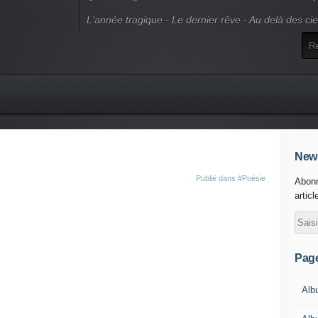
L'année tragique - Le dernier rêve - Au delà des ci
News
Publié dans
#Poésie
Abonn
articl
Pag
Alb