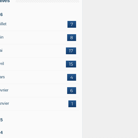
ives
26
illet
7
in
8
ai
17
ril
15
ars
4
vrier
6
nvier
1
25
24