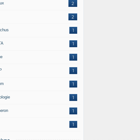
ux
2
2
chus
1
TA
1
ge
1
P
1
um
1
ologie
1
neron
1
1