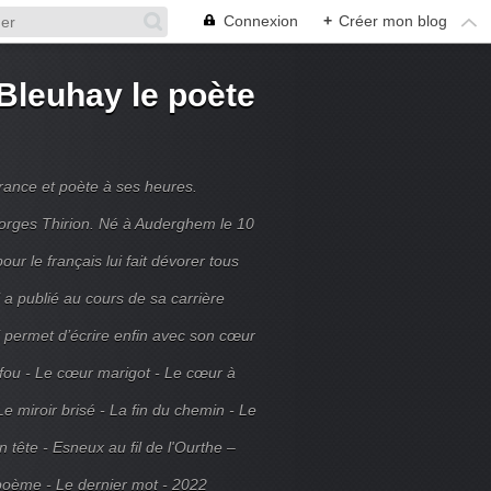
Connexion
+
Créer mon blog
Bleuhay le poète
France et poète à ses heures.
rges Thirion. Né à Auderghem le 10
ur le français lui fait dévorer tous
 a publié au cours de sa carrière
ui permet d’écrire enfin avec son cœur
 fou - Le cœur marigot - Le cœur à
Le miroir brisé - La fin du chemin - Le
tête - Esneux au fil de l'Ourthe –
poème - Le dernier mot - 2022