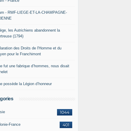
um - France
um - RWF-LIEGE-ET-LA-CHAMPAGNE-
DENNE
iège, les Autrichiens abandonnent la
rtreuse (1794)
laration des Droits de l'Homme et du
oyen pour le Franchimont
ge fut une fabrique d’hommes, nous disait
helet
ge possède la Légion d’honneur
gories
sie
1044
lonie-France
401