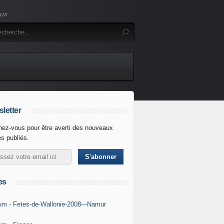
eux
letter
ez-vous pour être averti des nouveaux
es publiés.
es
um - Fetes-de-Wallonie-2008---Namur