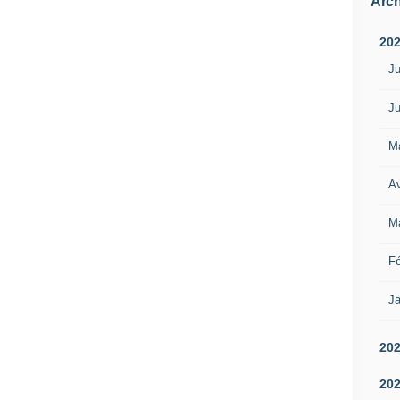
Arch
20
Ju
Ju
M
Av
M
Fé
Ja
20
20