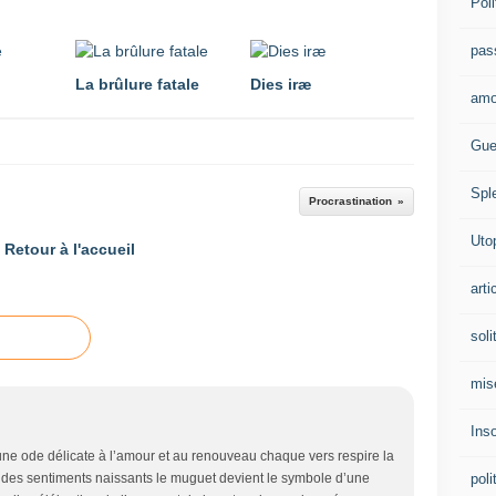
Poli
pas
La brûlure fatale
Dies iræ
amo
Gue
Spl
Procrastination
Uto
Retour à l'accueil
arti
soli
mis
Ins
ne ode délicate à l’amour et au renouveau chaque vers respire la
poli
 des sentiments naissants le muguet devient le symbole d’une