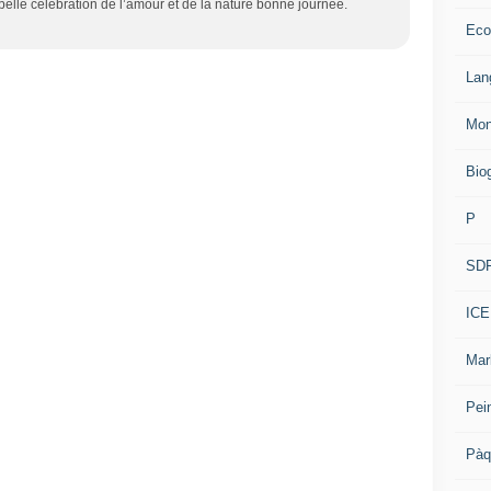
belle célébration de l’amour et de la nature bonne journée.
Eco
Lan
Mon
Bio
P
SD
ICE
Mar
Pei
Pàq