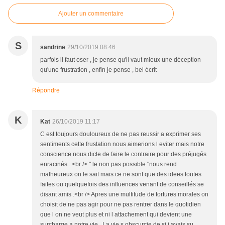
Ajouter un commentaire
S
sandrine
29/10/2019 08:46
parfois il faut oser , je pense qu'il vaut mieux une déception
qu'une frustration , enfin je pense , bel écrit
Répondre
K
Kat
26/10/2019 11:17
C est toujours douloureux de ne pas reussir a exprimer ses
sentiments cette frustation nous aimerions l eviter mais notre
conscience nous dicte de faire le contraire pour des préjugés
enracinés...<br /> " le non pas possible "nous rend
malheureux on le sait mais ce ne sont que des idees toutes
faites ou quelquefois des influences venant de conseillés se
disant amis .<br /> Apres une multitude de tortures morales on
choisit de ne pas agir pour ne pas rentrer dans le quotidien
que l on ne veut plus et ni l attachement qui devient une
surcharge a notre vie . La vie s obscurcie de si j avais su