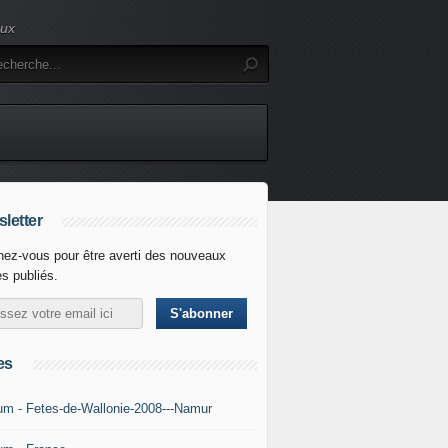
eux
letter
ez-vous pour être averti des nouveaux
es publiés.
es
um - Fetes-de-Wallonie-2008---Namur