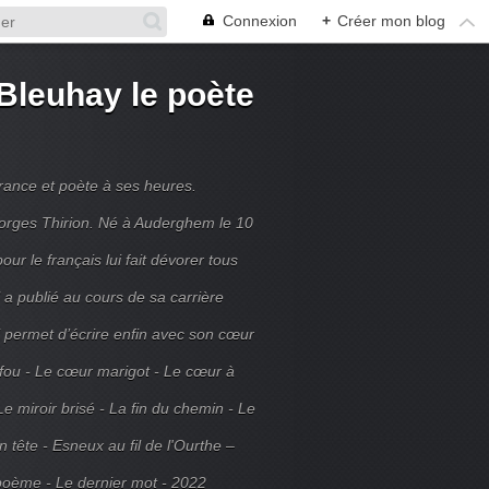
Connexion
+
Créer mon blog
Bleuhay le poète
France et poète à ses heures.
rges Thirion. Né à Auderghem le 10
ur le français lui fait dévorer tous
 a publié au cours de sa carrière
ui permet d’écrire enfin avec son cœur
 fou - Le cœur marigot - Le cœur à
Le miroir brisé - La fin du chemin - Le
tête - Esneux au fil de l'Ourthe –
poème - Le dernier mot - 2022