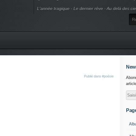
L'année tragique - Le dernier rêve - Au delà des ci
News
Publié dans
#poésie
Abonn
articl
Pag
Alb