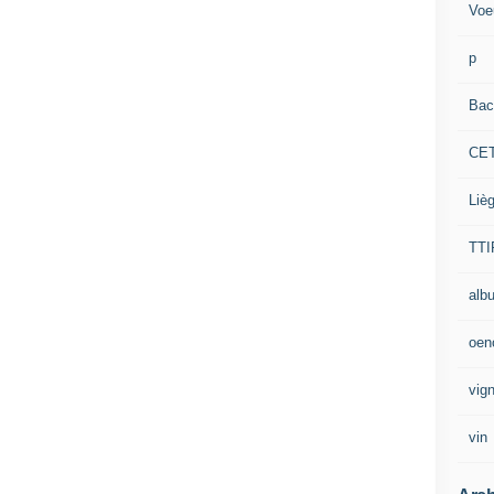
Voe
p
Bac
CE
Liè
TTI
alb
oen
vig
vin