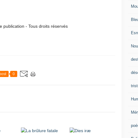
Mou
Ble
publication - Tous droits réservés
Esn
Nou
des
dés
post
0
tris
Hum
Mér
poé