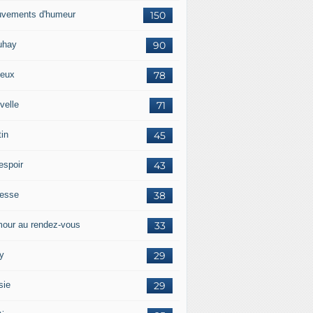
vements d'humeur
150
uhay
90
eux
78
velle
71
tin
45
espoir
43
tesse
38
our au rendez-vous
33
y
29
sie
29