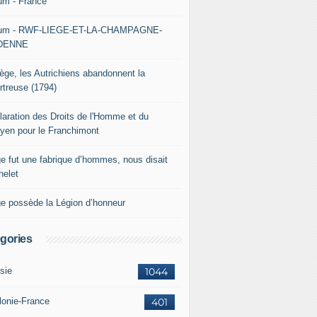
um - France
um - RWF-LIEGE-ET-LA-CHAMPAGNE-
DENNE
iège, les Autrichiens abandonnent la
rtreuse (1794)
laration des Droits de l'Homme et du
oyen pour le Franchimont
ge fut une fabrique d’hommes, nous disait
helet
ge possède la Légion d’honneur
gories
sie
1044
lonie-France
401