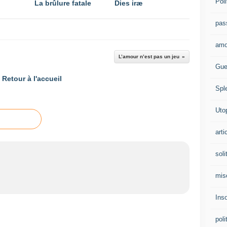
Poli
La brûlure fatale
Dies iræ
pas
amo
L’amour n’est pas un jeu
Gue
Retour à l'accueil
Spl
Uto
arti
soli
mis
Ins
poli