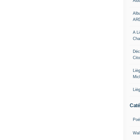
Alb
Alb
AR
A L
Cha
Déc
Cit
Liè
Mic
Liè
Caté
Poé
Wal