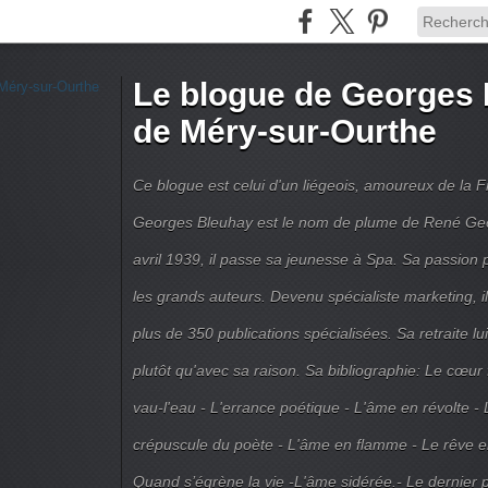
Le blogue de Georges 
de Méry-sur-Ourthe
Ce blogue est celui d'un liégeois, amoureux de la 
Georges Bleuhay est le nom de plume de René Geo
avril 1939, il passe sa jeunesse à Spa. Sa passion po
les grands auteurs. Devenu spécialiste marketing, il
plus de 350 publications spécialisées. Sa retraite l
plutôt qu'avec sa raison. Sa bibliographie: Le cœur
vau-l'eau - L'errance poétique - L'âme en révolte - 
crépuscule du poète - L'âme en flamme - Le rêve en 
Quand s’égrène la vie -L'âme sidérée.- Le dernier 