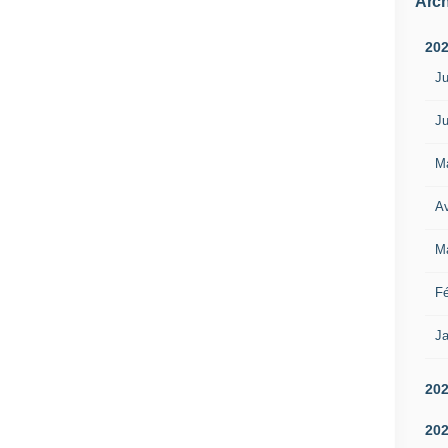
Arch
20
Ju
Ju
M
Av
M
Fé
Ja
20
20