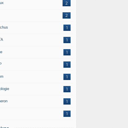
ux
2
2
chus
1
TA
1
ge
1
P
1
um
1
ologie
1
neron
1
1