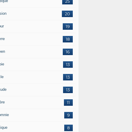
tique
25
sion
20
ur
19
rre
18
een
16
pie
13
cle
13
tude
13
ère
11
omnie
9
tique
8