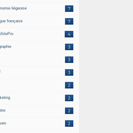
nomie liégeoise
7
gue française
7
SitePro
4
graphie
3
3
F
3
2
keting
2
ntre
2
ues
2