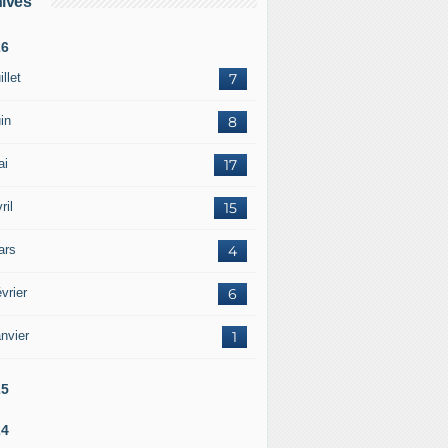
ives
26
illet
7
in
8
ai
17
ril
15
ars
4
vrier
6
nvier
1
25
24