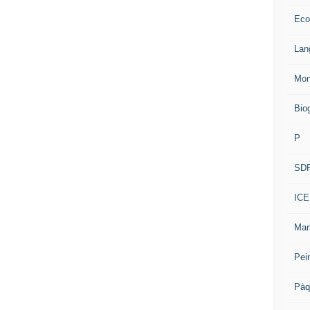
Eco
Lan
Mon
Bio
P
SD
ICE
Mar
Pei
Pàq