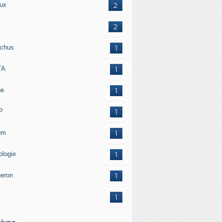
ux
2
2
chus
1
TA
1
ge
1
P
1
um
1
ologie
1
neron
1
1