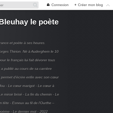
Connexion
+
Créer mon blog
Bleuhay le poète
France et poète à ses heures.
rges Thirion. Né à Auderghem le 10
ur le français lui fait dévorer tous
 a publié au cours de sa carrière
ui permet d’écrire enfin avec son cœur
 fou - Le cœur marigot - Le cœur à
Le miroir brisé - La fin du chemin - Le
tête - Esneux au fil de l'Ourthe –
poème - Le dernier mot - 2022