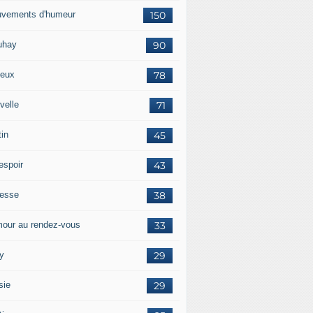
vements d'humeur
150
uhay
90
eux
78
velle
71
tin
45
espoir
43
tesse
38
our au rendez-vous
33
y
29
sie
29