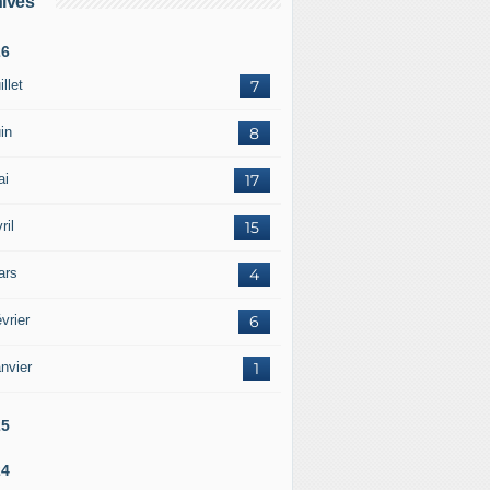
ives
26
illet
7
in
8
ai
17
ril
15
ars
4
vrier
6
nvier
1
25
24