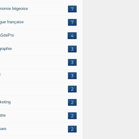
nomie liégeoise
7
gue française
7
SitePro
4
graphie
3
3
F
3
2
keting
2
ntre
2
ues
2