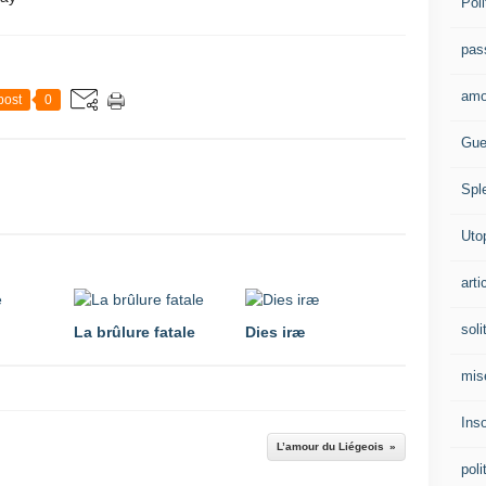
Poli
pas
amo
post
0
Gue
Spl
Uto
arti
soli
La brûlure fatale
Dies iræ
mis
Ins
L’amour du Liégeois
poli