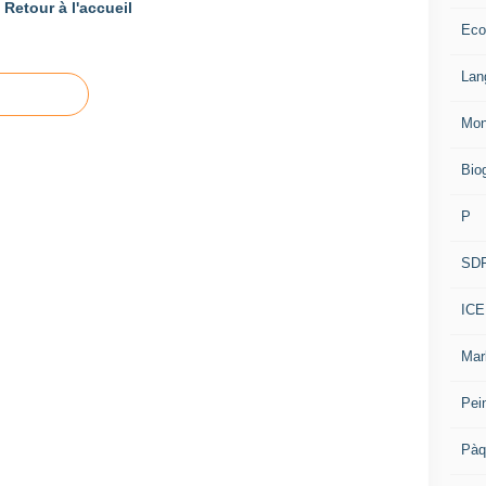
Retour à l'accueil
Eco
Lan
Mon
Bio
P
SD
ICE
Mar
Pei
Pàq