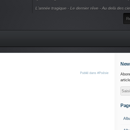
L'année tragique - Le dernier rêve - Au delà des ci
News
Publié dans
#Poésie
Abonn
articl
Pag
Alb