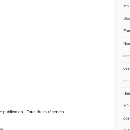
Mou
Ble
Esn
Nou
des
dés
tris
Hum
Mér
publication - Tous droits réservés
poé
bay