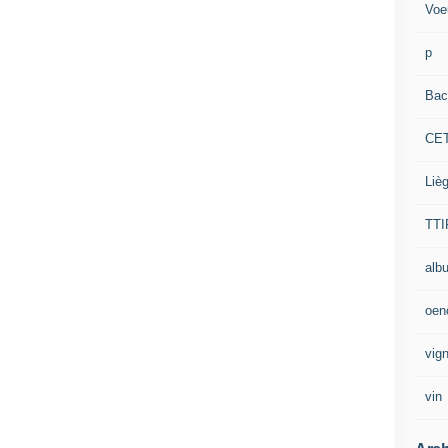
Voe
p
Bac
CE
Liè
TTI
alb
oen
vig
vin