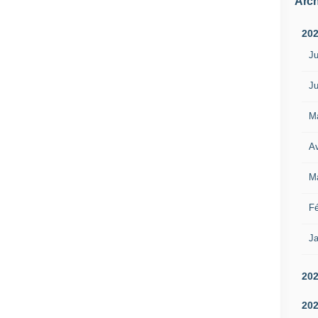
Arch
20
Ju
Ju
M
Av
M
Fé
Ja
20
20