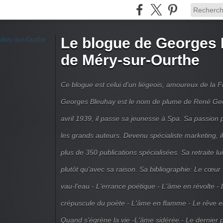
Le blogue de Georges 
de Méry-sur-Ourthe
Ce blogue est celui d'un liégeois, amoureux de la 
Georges Bleuhay est le nom de plume de René Geo
avril 1939, il passe sa jeunesse à Spa. Sa passion po
les grands auteurs. Devenu spécialiste marketing, il
plus de 350 publications spécialisées. Sa retraite l
plutôt qu'avec sa raison. Sa bibliographie: Le cœur
vau-l'eau - L'errance poétique - L'âme en révolte - 
crépuscule du poète - L'âme en flamme - Le rêve en 
Quand s’égrène la vie -L'âme sidérée.- Le dernier 