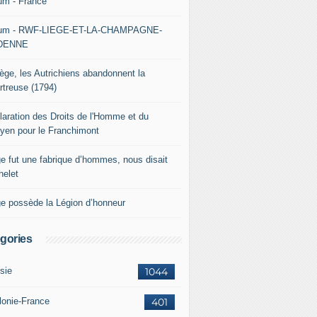
um - France
um - RWF-LIEGE-ET-LA-CHAMPAGNE-
DENNE
iège, les Autrichiens abandonnent la
rtreuse (1794)
laration des Droits de l'Homme et du
oyen pour le Franchimont
ge fut une fabrique d’hommes, nous disait
helet
ge possède la Légion d’honneur
gories
sie
1044
lonie-France
401