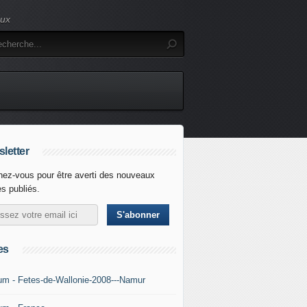
eux
letter
ez-vous pour être averti des nouveaux
es publiés.
es
um - Fetes-de-Wallonie-2008---Namur