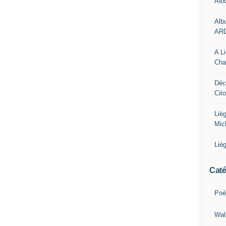
Alb
Alb
AR
A L
Cha
Déc
Cit
Liè
Mic
Liè
Caté
Poé
Wal