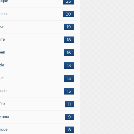
tique
25
sion
20
ur
19
rre
18
een
16
pie
13
cle
13
tude
13
ère
11
omnie
9
tique
8