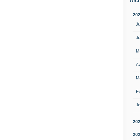
Arch
20
Ju
Ju
M
Av
M
Fé
Ja
20
20