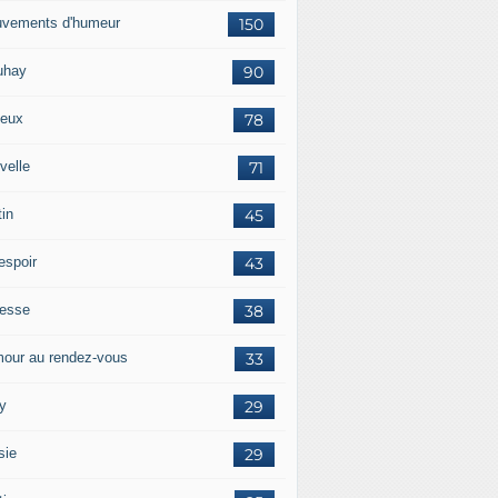
vements d'humeur
150
uhay
90
eux
78
velle
71
tin
45
espoir
43
tesse
38
our au rendez-vous
33
y
29
sie
29