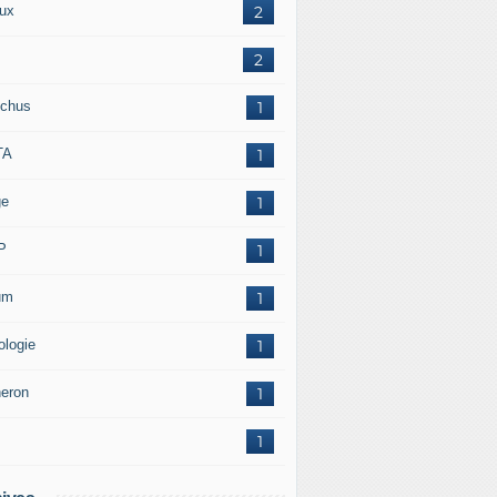
ux
2
2
chus
1
TA
1
ge
1
P
1
um
1
ologie
1
neron
1
1