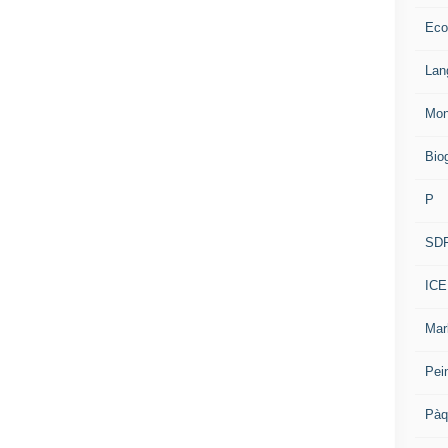
Eco
Lan
Mon
Bio
P
SD
ICE
Mar
Pei
Pàq