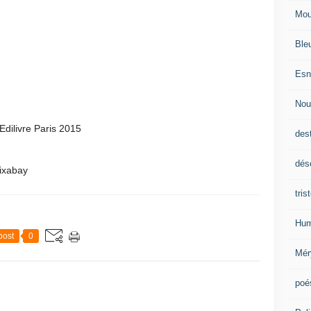
Mou
Ble
Esn
Nou
dilivre Paris 2015
des
dés
Pixabay
tris
Hum
post
0
Mér
poé