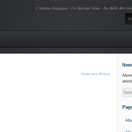
L'année tragique - Le dernier rêve - Au delà des ci
News
Publié dans
#Poésie
Abonn
articl
Pag
Alb