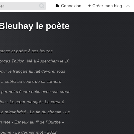
Connexion
+
Créer mon blog
Bleuhay le poète
France et poète à ses heures.
rges Thirion. Né à Auderghem le 10
ur le français lui fait dévorer tous
 a publié au cours de sa carrière
ui permet d’écrire enfin avec son cœur
 fou - Le cœur marigot - Le cœur à
Le miroir brisé - La fin du chemin - Le
tête - Esneux au fil de l'Ourthe –
poème - Le dernier mot - 2022