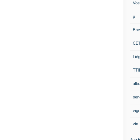
Voe
p
Bac
CE
Liè
TTI
alb
oen
vig
vin