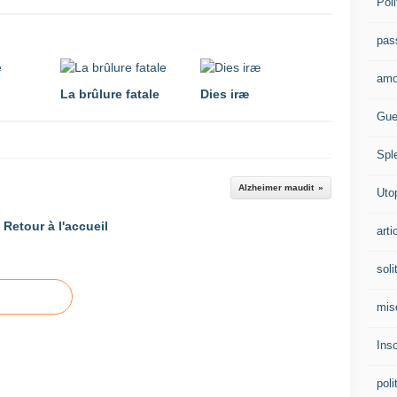
Poli
pas
amo
La brûlure fatale
Dies iræ
Gue
Spl
Alzheimer maudit
Uto
Retour à l'accueil
arti
soli
mis
Ins
poli