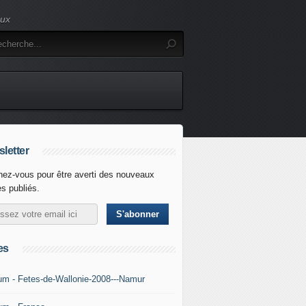
eux
letter
ez-vous pour être averti des nouveaux
es publiés.
es
um - Fetes-de-Wallonie-2008---Namur