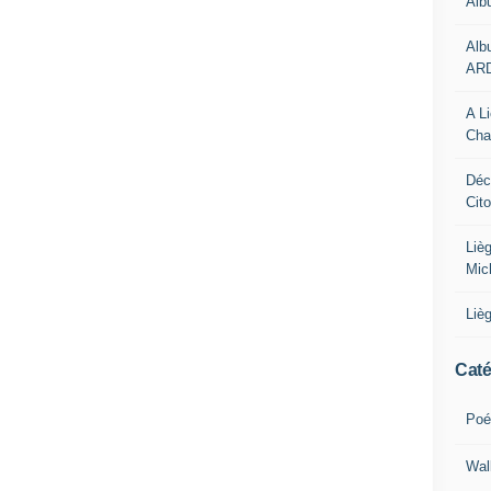
Alb
Alb
AR
A L
Cha
Déc
Cit
Liè
Mic
Liè
Caté
Poé
Wal