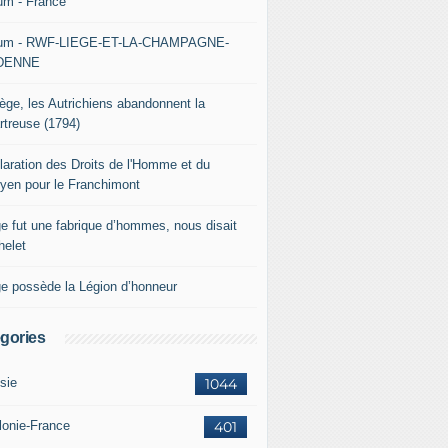
um - France
um - RWF-LIEGE-ET-LA-CHAMPAGNE-
DENNE
iège, les Autrichiens abandonnent la
rtreuse (1794)
laration des Droits de l'Homme et du
oyen pour le Franchimont
ge fut une fabrique d’hommes, nous disait
helet
ge possède la Légion d’honneur
gories
sie
1044
lonie-France
401