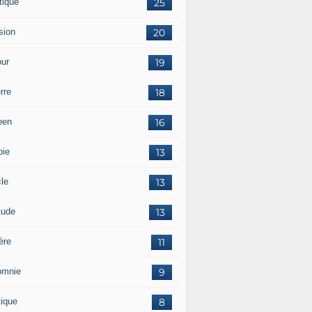
tique
25
sion
20
ur
19
rre
18
een
16
pie
13
cle
13
tude
13
ère
11
omnie
9
tique
8