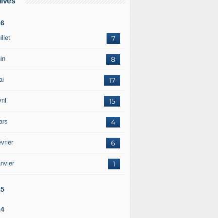
ives
26
illet
7
in
8
ai
17
ril
15
ars
4
vrier
6
nvier
1
25
24