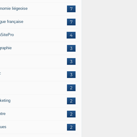
nomie liégeoise
7
gue française
7
SitePro
4
graphie
3
3
F
3
2
keting
2
ntre
2
ues
2