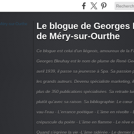
Le blogue de Georges 
de Méry-sur-Ourthe
Ce blogue est celui d'un liégeois, amoureux de la 
Georges Bleuhay est le nom de plume de René Geo
avril 1939, il passe sa jeunesse à Spa. Sa passion po
les grands auteurs. Devenu spécialiste marketing, il
plus de 350 publications spécialisées. Sa retraite l
plutôt qu'avec sa raison. Sa bibliographie: Le cœur
vau-l'eau - L'errance poétique - L'âme en révolte - 
crépuscule du poète - L'âme en flamme - Le rêve en 
Quand s’égrène la vie -L'âme sidérée.- Le dernier 