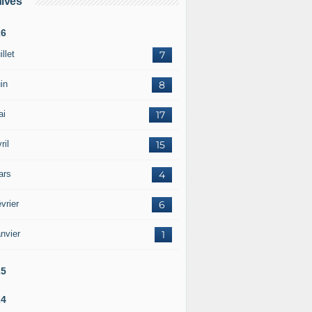
ives
26
illet
7
in
8
ai
17
ril
15
ars
4
vrier
6
nvier
1
25
24