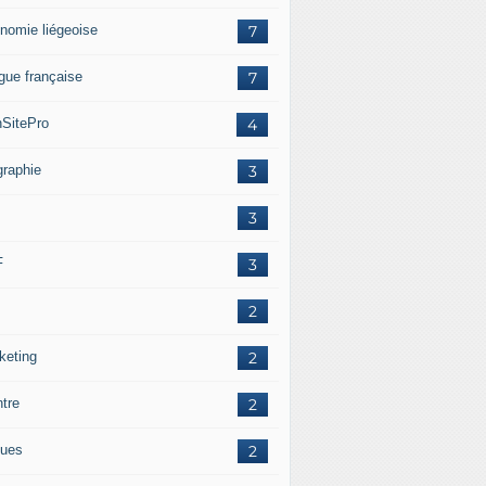
nomie liégeoise
7
gue française
7
SitePro
4
graphie
3
3
F
3
2
keting
2
ntre
2
ues
2