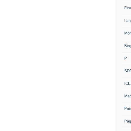
Eco
Lan
Mon
Bio
P
SD
ICE
Mar
Pei
Pàq