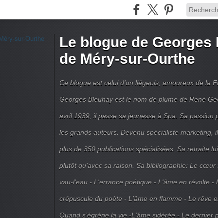
Le blogue de Georges 
de Méry-sur-Ourthe
Ce blogue est celui d'un liégeois, amoureux de la 
Georges Bleuhay est le nom de plume de René Geo
avril 1939, il passe sa jeunesse à Spa. Sa passion po
les grands auteurs. Devenu spécialiste marketing, il
plus de 350 publications spécialisées. Sa retraite l
plutôt qu'avec sa raison. Sa bibliographie: Le cœur
vau-l'eau - L'errance poétique - L'âme en révolte - 
crépuscule du poète - L'âme en flamme - Le rêve en 
Quand s’égrène la vie -L'âme sidérée.- Le dernier 