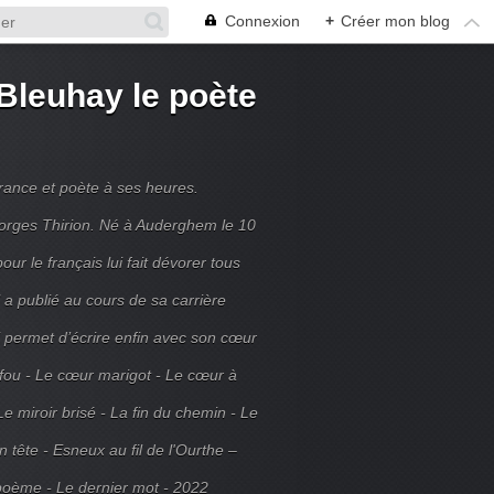
Connexion
+
Créer mon blog
Bleuhay le poète
France et poète à ses heures.
rges Thirion. Né à Auderghem le 10
ur le français lui fait dévorer tous
 a publié au cours de sa carrière
ui permet d’écrire enfin avec son cœur
 fou - Le cœur marigot - Le cœur à
Le miroir brisé - La fin du chemin - Le
tête - Esneux au fil de l'Ourthe –
poème - Le dernier mot - 2022