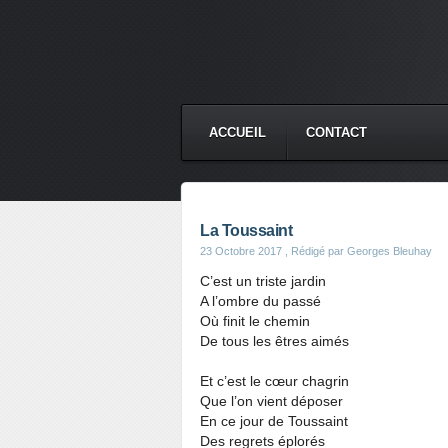
ACCUEIL
CONTACT
La Toussaint
23 Octobre 2017
, Rédigé par Georges Bleuhay
C’est un triste jardin
A l’ombre du passé
Où finit le chemin
De tous les êtres aimés
Et c’est le cœur chagrin
Que l’on vient déposer
En ce jour de Toussaint
Des regrets éplorés