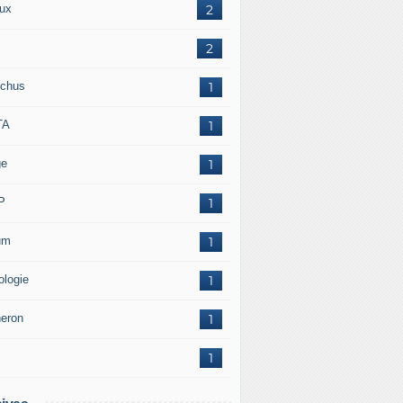
ux
2
2
chus
1
TA
1
ge
1
P
1
um
1
ologie
1
neron
1
1