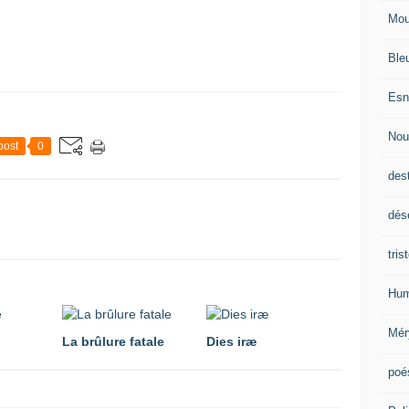
Mou
Ble
Esn
Nou
post
0
des
dés
tris
Hum
Mér
La brûlure fatale
Dies iræ
poé