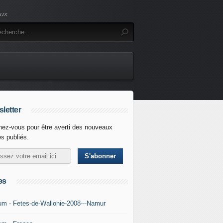
eux
letter
ez-vous pour être averti des nouveaux
es publiés.
es
um - Fetes-de-Wallonie-2008---Namur