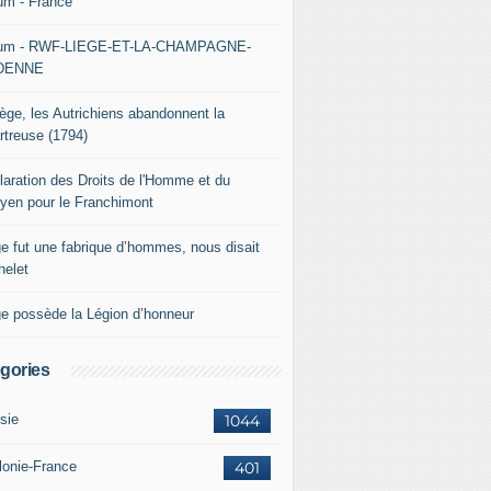
um - France
um - RWF-LIEGE-ET-LA-CHAMPAGNE-
DENNE
iège, les Autrichiens abandonnent la
rtreuse (1794)
laration des Droits de l'Homme et du
oyen pour le Franchimont
ge fut une fabrique d’hommes, nous disait
helet
ge possède la Légion d’honneur
gories
sie
1044
lonie-France
401