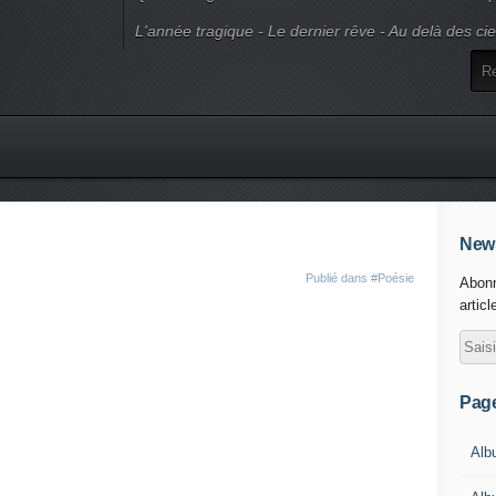
L'année tragique - Le dernier rêve - Au delà des ci
News
Publié dans
#Poésie
Abonn
articl
Pag
Alb