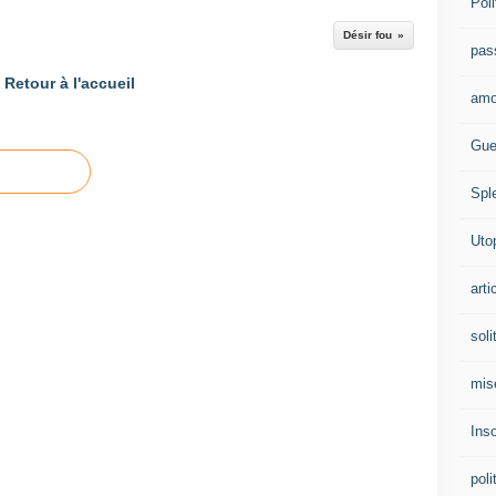
Poli
Désir fou
pas
Retour à l'accueil
amo
Gue
Spl
Uto
arti
soli
mis
Ins
poli