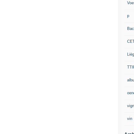
Voe
p
Bac
CE
Liè
TTI
alb
oen
vig
vin