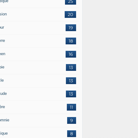
tique
25
sion
20
ur
19
rre
18
een
16
pie
13
cle
13
tude
13
ère
11
omnie
9
tique
8