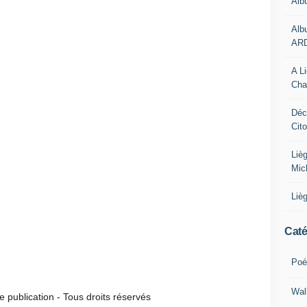
Alb
Alb
AR
A L
Cha
Déc
Cit
Liè
Mic
Liè
Caté
Poé
Wal
publication - Tous droits réservés