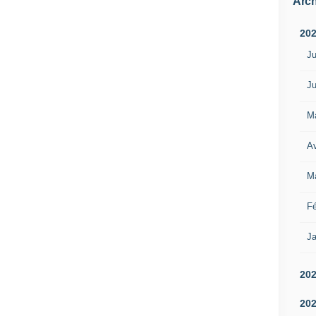
Arch
20
Ju
Ju
M
Av
M
Fé
Ja
20
20