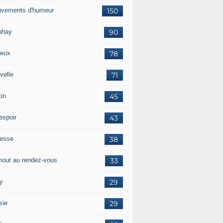
vements d'humeur
150
uhay
90
eux
78
velle
71
tin
45
espoir
43
tesse
38
our au rendez-vous
33
y
29
sie
29