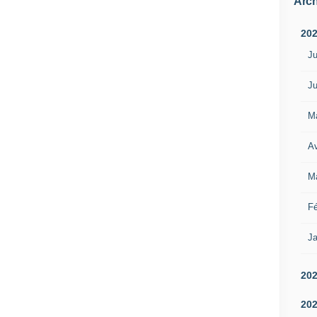
Arch
20
Ju
Ju
M
Av
M
Fé
Ja
20
20