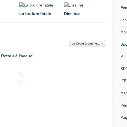
Eco
La brûlure fatale
Dies iræ
Lan
Mon
Le Coeur à vau-l’eau
Bio
Retour à l'accueil
P
SD
ICE
Mar
Pei
Pàq