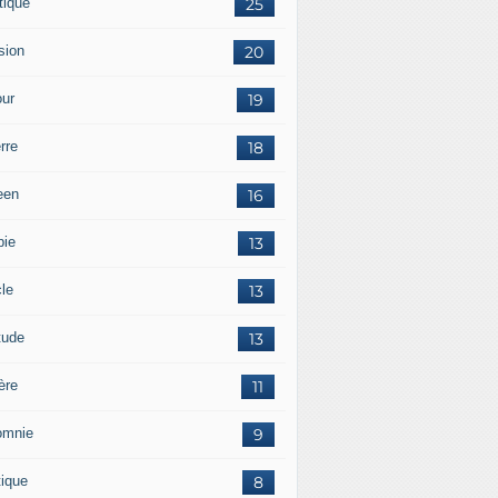
tique
25
sion
20
ur
19
rre
18
een
16
pie
13
cle
13
tude
13
ère
11
omnie
9
tique
8