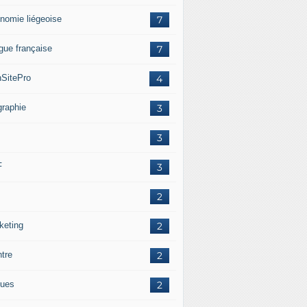
nomie liégeoise
7
gue française
7
SitePro
4
graphie
3
3
F
3
2
keting
2
ntre
2
ues
2