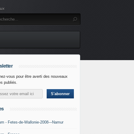
eux
letter
ez-vous pour être averti des nouveaux
es publiés.
es
um - Fetes-de-Wallonie-2008---Namur