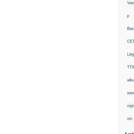
Voe
p
Bac
CE
Liè
TTI
alb
oen
vig
vin