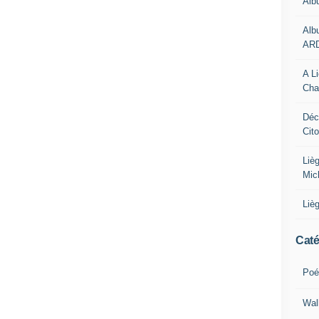
Alb
Alb
AR
A L
Cha
Déc
Cit
Liè
Mic
Liè
Caté
Poé
Wal