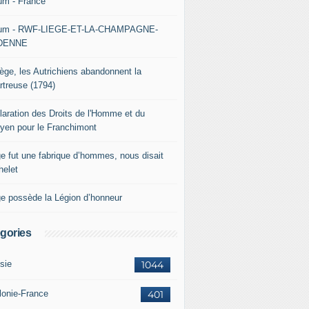
um - France
um - RWF-LIEGE-ET-LA-CHAMPAGNE-
DENNE
iège, les Autrichiens abandonnent la
rtreuse (1794)
laration des Droits de l'Homme et du
oyen pour le Franchimont
ge fut une fabrique d’hommes, nous disait
helet
ge possède la Légion d’honneur
gories
sie
1044
lonie-France
401