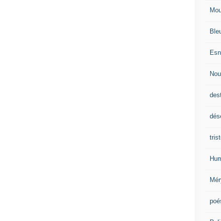
Mou
Ble
Esn
Nou
des
dés
tris
Hum
Mér
poé