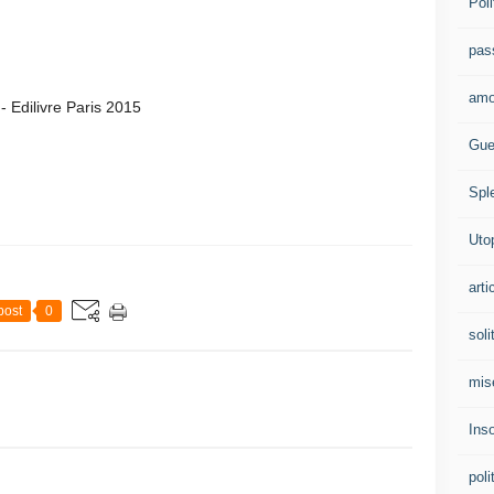
Poli
pas
amo
 Edilivre Paris 2015
Gue
Spl
Uto
arti
post
0
soli
mis
Ins
poli