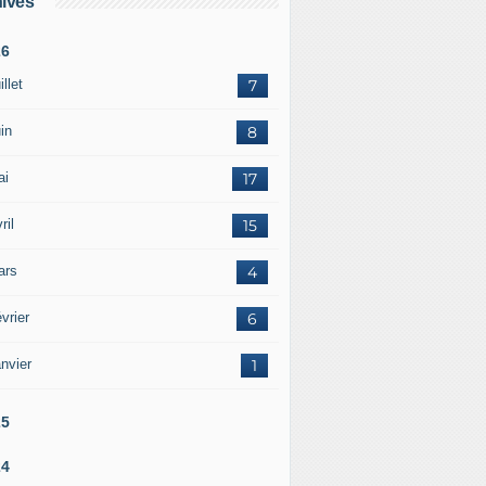
ives
26
illet
7
in
8
ai
17
ril
15
ars
4
vrier
6
nvier
1
25
24