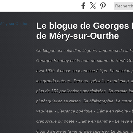
Le blogue de Georges 
de Méry-sur-Ourthe
Ce blogue est celui d'un liégeois, amoureux de la 
Georges Bleuhay est le nom de plume de René Geo
avril 1939, il passe sa jeunesse à Spa. Sa passion po
les grands auteurs. Devenu spécialiste marketing, il
plus de 350 publications spécialisées. Sa retraite l
plutôt qu'avec sa raison. Sa bibliographie: Le cœur
vau-l'eau - L'errance poétique - L'âme en révolte - 
crépuscule du poète - L'âme en flamme - Le rêve en 
Quand s’égrène la vie -L'âme sidérée.- Le dernier 