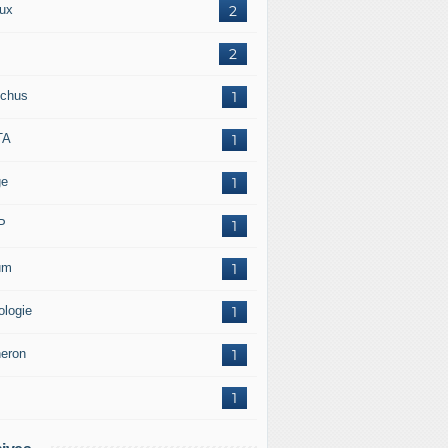
ux
2
2
chus
1
TA
1
ge
1
P
1
um
1
ologie
1
neron
1
1