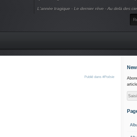
L'année tragique - Le dernier rêve - Au delà des ci
News
Publié dans
#Poésie
Abonn
articl
Pag
Alb