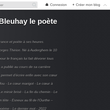
Connexion
+
Créer mon blog
Bleuhay le poète
France et poète à ses heures.
rges Thirion. Né à Auderghem le 10
ur le français lui fait dévorer tous
 a publié au cours de sa carrière
ui permet d’écrire enfin avec son cœur
 fou - Le cœur marigot - Le cœur à
Le miroir brisé - La fin du chemin - Le
tête - Esneux au fil de l'Ourthe –
poème - Le dernier mot - 2022