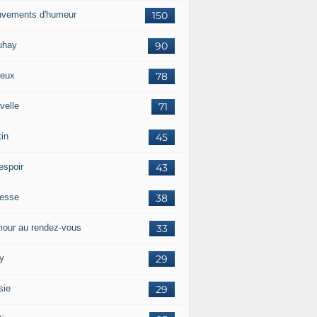
vements d'humeur
150
uhay
90
eux
78
velle
71
tin
45
espoir
43
tesse
38
our au rendez-vous
33
y
29
sie
29