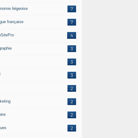
nomie liégeoise
7
gue française
7
SitePro
4
graphie
3
3
F
3
2
keting
2
ntre
2
ues
2