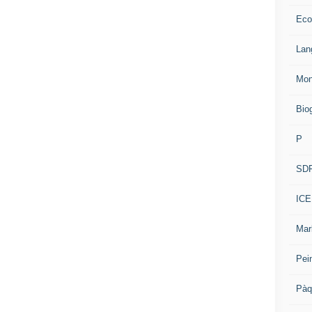
Eco
Lan
Mon
Bio
P
SD
ICE
Mar
Pei
Pàq