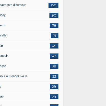
vements d'humeur
150
uhay
90
eux
78
velle
71
tin
45
espoir
43
tesse
38
our au rendez-vous
33
y
29
sie
29