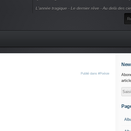
L'année tragique - Le dernier rêve - Au delà des ci
News
Publié dans
#Poésie
Abonn
articl
Pag
Alb