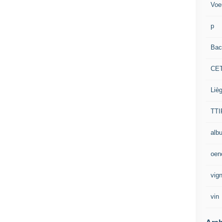
Voe
p
Bac
CE
Liè
TTI
alb
oen
vig
vin