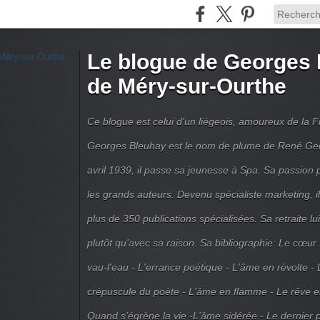
Le blogue de Georges 
de Méry-sur-Ourthe
Ce blogue est celui d'un liégeois, amoureux de la 
Georges Bleuhay est le nom de plume de René Geo
avril 1939, il passe sa jeunesse à Spa. Sa passion po
les grands auteurs. Devenu spécialiste marketing, il
plus de 350 publications spécialisées. Sa retraite l
plutôt qu'avec sa raison. Sa bibliographie: Le cœur
vau-l'eau - L'errance poétique - L'âme en révolte - 
crépuscule du poète - L'âme en flamme - Le rêve en 
Quand s’égrène la vie -L'âme sidérée.- Le dernier 