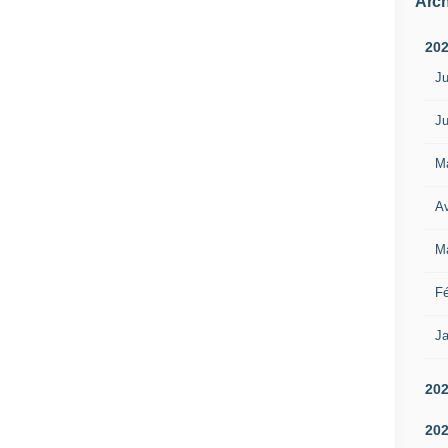
Arch
20
Ju
Ju
M
Av
M
Fé
Ja
20
20