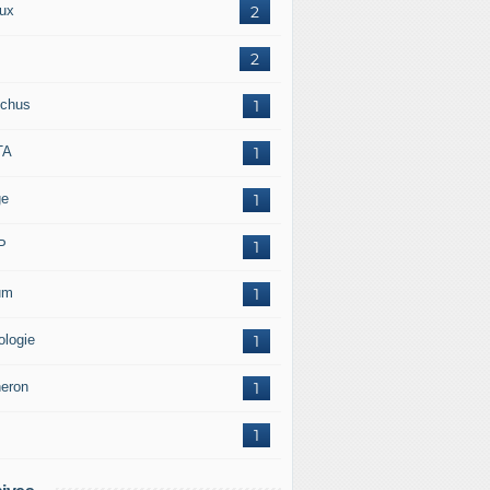
ux
2
2
chus
1
TA
1
ge
1
P
1
um
1
ologie
1
neron
1
1