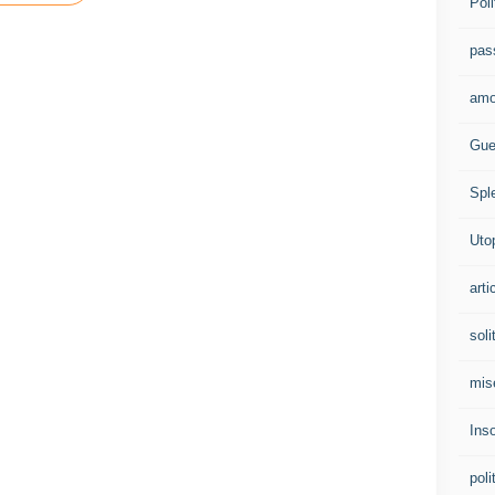
Poli
pas
amo
Gue
Spl
Uto
arti
soli
mis
Ins
poli