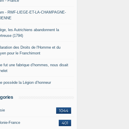
um - France
um - RWF-LIEGE-ET-LA-CHAMPAGNE-
DENNE
iège, les Autrichiens abandonnent la
rtreuse (1794)
laration des Droits de l'Homme et du
oyen pour le Franchimont
ge fut une fabrique d’hommes, nous disait
helet
ge possède la Légion d’honneur
gories
sie
1044
lonie-France
401