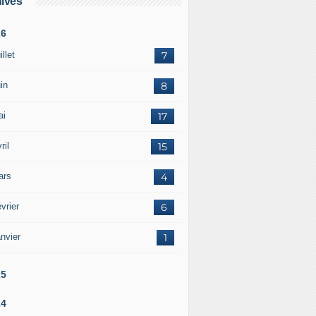
ives
26
illet
7
in
8
ai
17
ril
15
ars
4
vrier
6
nvier
1
25
24