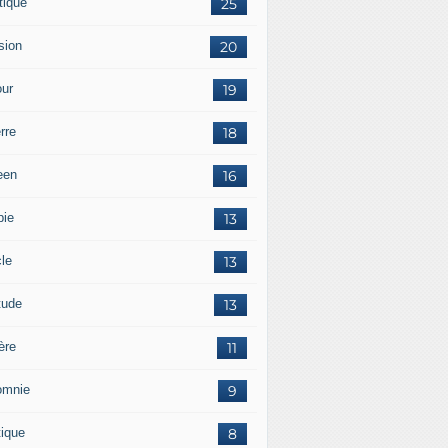
tique
25
sion
20
ur
19
rre
18
een
16
pie
13
cle
13
tude
13
ère
11
omnie
9
tique
8