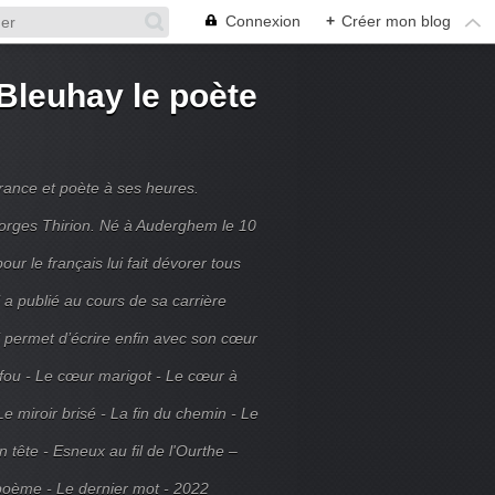
Connexion
+
Créer mon blog
Bleuhay le poète
France et poète à ses heures.
rges Thirion. Né à Auderghem le 10
ur le français lui fait dévorer tous
 a publié au cours de sa carrière
ui permet d’écrire enfin avec son cœur
 fou - Le cœur marigot - Le cœur à
Le miroir brisé - La fin du chemin - Le
tête - Esneux au fil de l'Ourthe –
poème - Le dernier mot - 2022