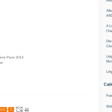
Alb
Alb
AR
A L
Cha
Déc
Cit
Liè
ivre Paris 2014
Mic
he
Liè
Caté
Poé
Wal
post
0