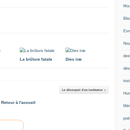
Mou
Ble
Esn
Nou
des
La brûlure fatale
Dies iræ
dés
tris
Le désespoir d’un instituteur
Hum
Retour à l'accueil
Mér
poé