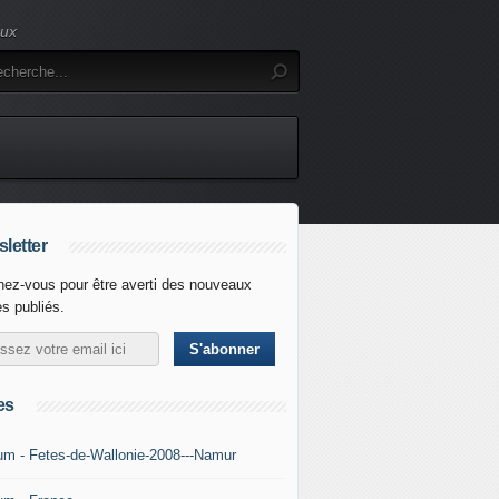
eux
letter
ez-vous pour être averti des nouveaux
es publiés.
es
um - Fetes-de-Wallonie-2008---Namur