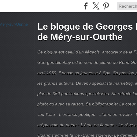
Le blogue de Georges 
de Méry-sur-Ourthe
Ce blogue est celui d'un liégeois, amoureux de la 
Georges Bleuhay est le nom de plume de René Geo
avril 1939, il passe sa jeunesse à Spa. Sa passion po
les grands auteurs. Devenu spécialiste marketing, il
plus de 350 publications spécialisées. Sa retraite l
plutôt qu'avec sa raison. Sa bibliographie: Le cœur
vau-l'eau - L'errance poétique - L'âme en révolte - 
crépuscule du poète - L'âme en flamme - Le rêve en 
Quand s’égrène la vie -L'âme sidérée.- Le dernier 