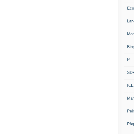
Eco
Lan
Mon
Bio
P
SD
ICE
Mar
Pei
Pàq