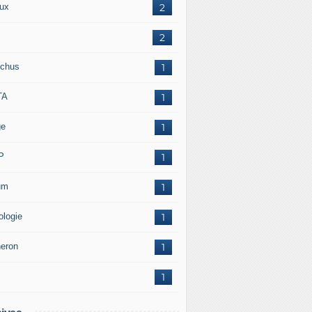
ux
2
2
chus
1
TA
1
ge
1
P
1
um
1
ologie
1
neron
1
1