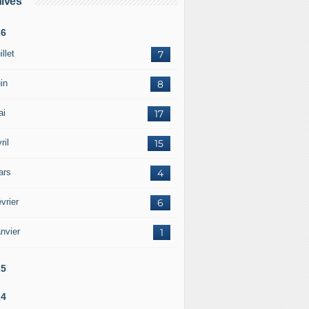
ives
26
illet
7
in
8
ai
17
ril
15
ars
4
vrier
6
nvier
1
25
24