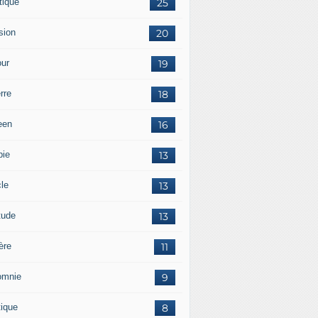
tique
25
sion
20
ur
19
rre
18
een
16
pie
13
cle
13
tude
13
ère
11
omnie
9
tique
8