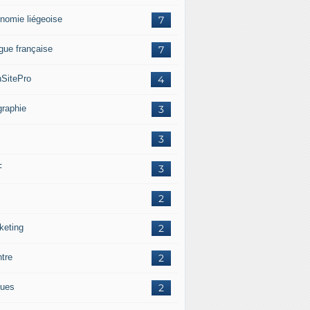
nomie liégeoise
7
gue française
7
SitePro
4
graphie
3
3
F
3
2
keting
2
ntre
2
ues
2