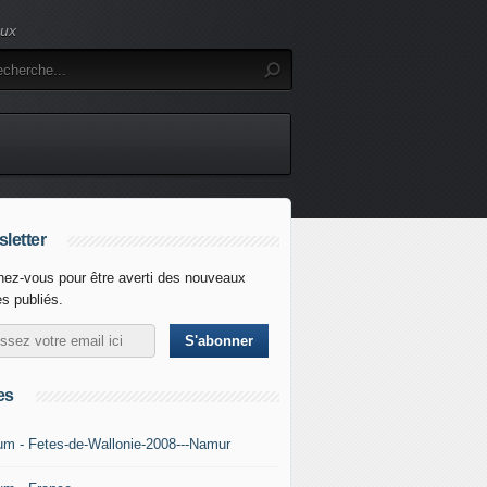
eux
letter
ez-vous pour être averti des nouveaux
es publiés.
es
um - Fetes-de-Wallonie-2008---Namur