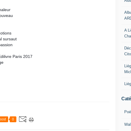
Alb
haleur
Alb
nouveau
AR
A L
otions
Cha
l sursaut
 passion
Déc
Cit
dilivre Paris 2017
ge
Liè
Mic
Liè
Caté
Poé
post
0
Wal