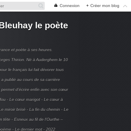
Connexion
+
Créer mon blog
Bleuhay le poète
France et poète à ses heures.
rges Thirion. Né à Auderghem le 10
ur le français lui fait dévorer tous
 a publié au cours de sa carrière
ui permet d’écrire enfin avec son cœur
 fou - Le cœur marigot - Le cœur à
Le miroir brisé - La fin du chemin - Le
tête - Esneux au fil de l'Ourthe –
poème - Le dernier mot - 2022