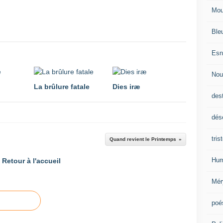
Mou
Ble
Esn
Nou
La brûlure fatale
Dies iræ
des
dés
tris
Quand revient le Printemps
Hum
Retour à l'accueil
Mér
poé