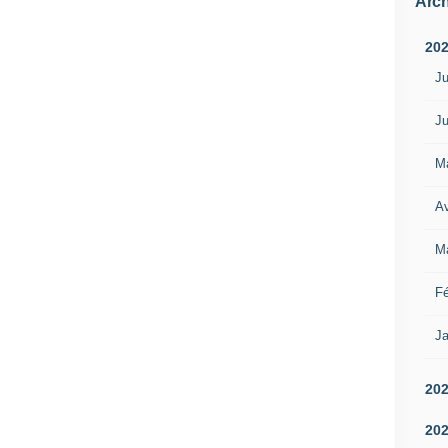
Arch
20
Ju
Ju
M
Av
M
Fé
Ja
20
20