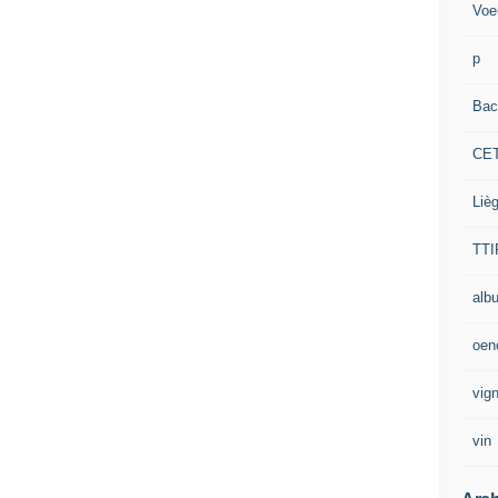
Voe
p
Bac
CE
Liè
TTI
alb
oen
vig
vin