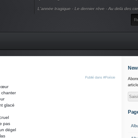
L'année tragique - Le dernier rêve - Au delà des ci
News
Publié dans
#Poésie
Abonn
articl
 cœur
ut chanter
eur
nt glacé
Pag
cruel
le pas
Alb
 un dégel
las