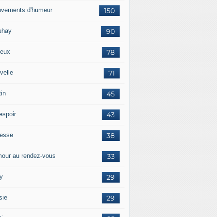
vements d'humeur
150
uhay
90
eux
78
velle
71
tin
45
espoir
43
tesse
38
our au rendez-vous
33
y
29
sie
29