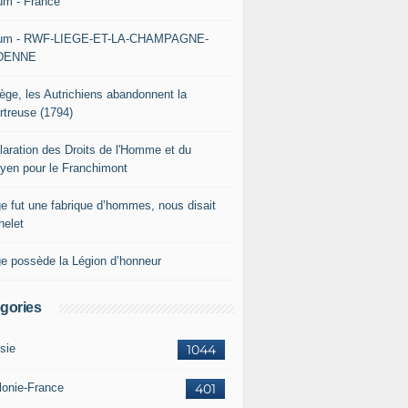
um - France
um - RWF-LIEGE-ET-LA-CHAMPAGNE-
DENNE
iège, les Autrichiens abandonnent la
rtreuse (1794)
laration des Droits de l'Homme et du
oyen pour le Franchimont
ge fut une fabrique d’hommes, nous disait
helet
ge possède la Légion d’honneur
gories
sie
1044
lonie-France
401