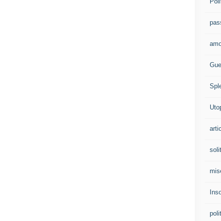
Poli
pas
amo
Gue
Spl
Uto
arti
soli
mis
Ins
poli